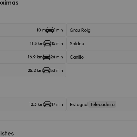
róximas
Grau Roig
10 m
1 min
Soldeu
11.5 km
15 min
Canillo
16.9 km
24 min
25.2 km
33 min
Estagnol
Telecadeira
12.3 km
17 min
istes