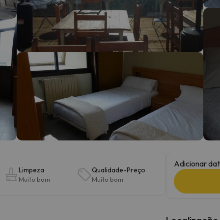
 caminho. Assim que encontrar a sua bússola, estará de volta.
Adicionar dat
Limpeza
Qualidade-Preço
Muito bom
Muito bom
Localização