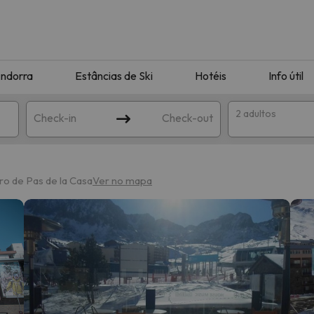
ndorra
Estâncias de Ski
Hotéis
Info útil
2 adultos
Check-in
Check-out
ha
tro de Pas de la Casa
Ver no mapa
corresponda à sua pesquisa. Tente modificar o destino.