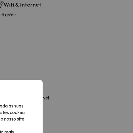
Wifi & Internet
fi grátis
Mais serviços
oupa de cama disponível
alhas disponíveis
ada às suas
impeza final
Estes cookies
impeza diária
o nosso site
esas / Cadeiras
ão mais