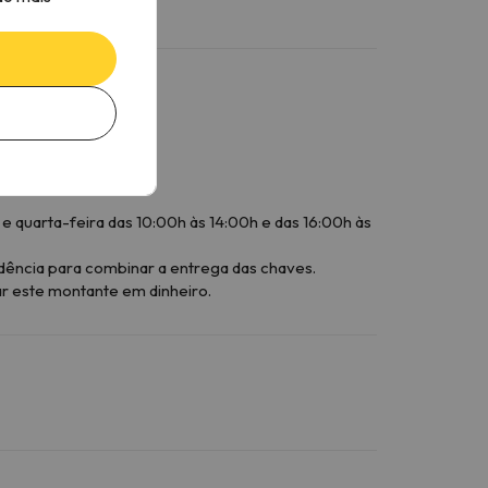
 quarta-feira das 10:00h às 14:00h e das 16:00h às
dência para combinar a entrega das chaves.
ar este montante em dinheiro.