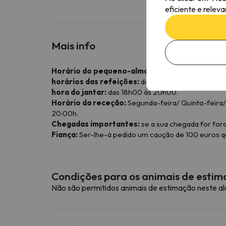
eficiente e relev
Mais info
Horário do pequeno-almoço:
das 07:30h às 10:30
horários das refeições:
das 12h00 às 15h00.
hora do jantar:
das 18h00 às 20h00.
Horário da receção:
Segunda-feira/ Quinta-feira/
20:00h.
Chegadas importantes:
se a sua chegada for for
Fiança:
Ser-lhe-á pedido um caução de 100 euros que
Condições para os animais de esti
Não são permitidos animais de estimação neste a