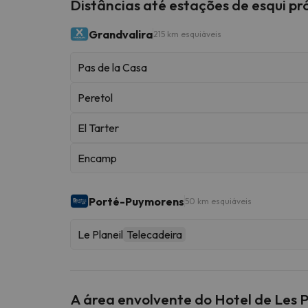
Distâncias até estações de esqui p
Grandvalira
215 km esquiáveis
Pas de la Casa
Peretol
El Tarter
Encamp
Porté-Puymorens
50 km esquiáveis
Le Planeil
Telecadeira
A área envolvente do Hotel de Les P