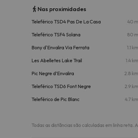
Nas proximidades
Teleférico TSD4 Pas De La Casa
40 
Teleférico TSF4 Solana
80 
Bony d'Envalira Via Ferrata
1.1 k
Les Abelletes Lake Trail
1.4 k
Pic Negre d’Envalira
2.8 k
Teleférico TSD6 Font Negre
2.9 k
Teleférico de Pic Blanc
4.7 k
Todas as distâncias são calculadas em linha reta. 