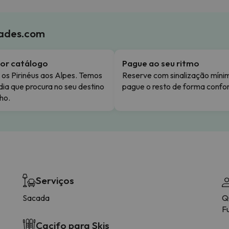
iades.com
or catálogo
Pague ao seu ritmo
os Pirinéus aos Alpes. Temos
Reserve com sinalização míni
dia que procura no seu destino
pague o resto de forma confor
ho.
Serviços
Sacada
Q
Fu
Cacifo para Skis