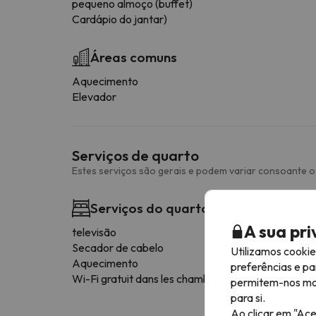
pequeno almoço (buffet)
Cardápio do jantar)
Áreas comuns
Aquecimento
Elevador
Serviços de quarto
Estes serviços são gerais e podem variar consoante o 
Serviços do quarto
A sua pr
televisão
Secador de cabelo
Utilizamos cooki
Aquecimento
preferências e pa
Wi-Fi gratuit dans les chambres
permitem-nos most
para si.
Ao clicar em "Ace