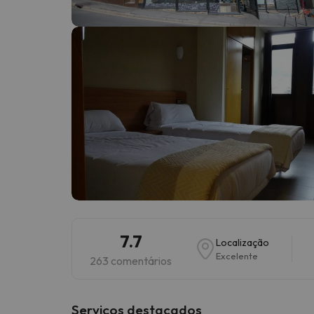
Bem, parece que o nosso Seeker perdeu o seu
7.7
Localização
Excelente
263 comentários
Serviços destacados