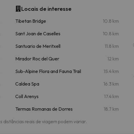
Locais de interesse
m
Tibetan Bridge
10.8 km
m
Sant Joan de Caselles
10.8 km
m
Santuario de Meritxell
11.8 km
m
Mirador Roc del Quer
12 km
m
Sub-Alpine Flora and Fauna Trail
15.4 km
m
Caldea Spa
16.3 km
m
Coll Arenys
17.4 km
Termas Romanas de Dorres
18.7 km
As distâncias reais de viagem podem variar.