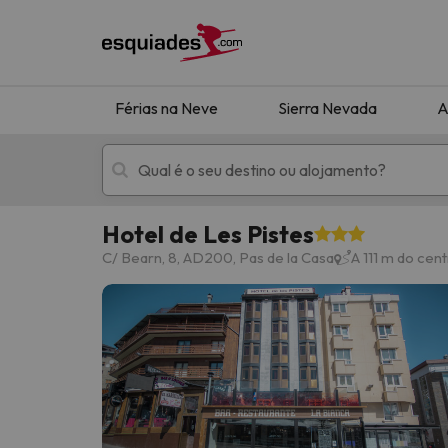
Férias na Neve
Sierra Nevada
A
Hotel de Les Pistes
Férias na neve
Hotéis de montan
C/ Bearn, 8, AD200, Pas de la Casa
A 111 m do cen
Oops, não encontramos nenhum resultado que 