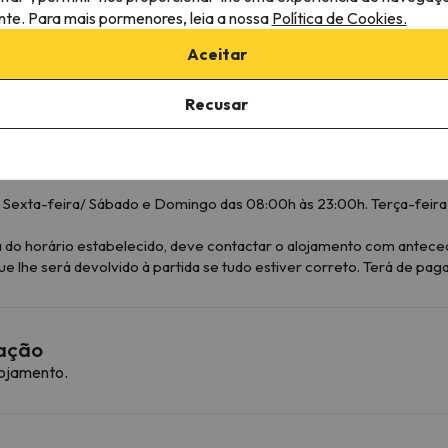
ante. Para mais pormenores, leia a nossa
Política de Cookies.
Aceitar
Recusar
h.
 Sexta-feira/ Sábado e Domingo das 08:00h às 23:00h. Terça-feira e
a do horário estabelecido, deve contactar o alojamento com antece
 lhe será devolvido à partida se tudo estiver correto. Terá de pag
mação
lojamento.