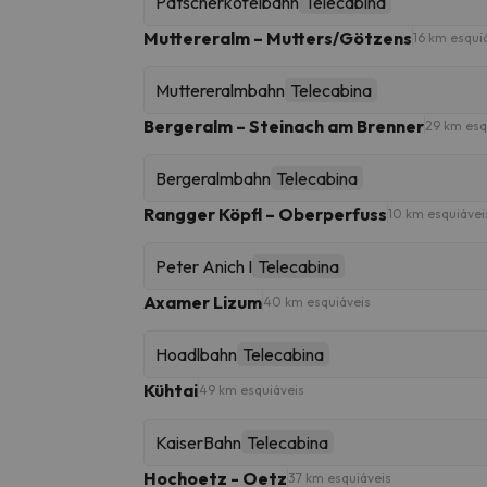
Patscherkofelbahn
Telecabina
Muttereralm – Mutters/Götzens
16 km esqui
Muttereralmbahn
Telecabina
Bergeralm – Steinach am Brenner
29 km esq
Bergeralmbahn
Telecabina
Rangger Köpfl – Oberperfuss
10 km esquiávei
Peter Anich I
Telecabina
Axamer Lizum
40 km esquiáveis
Hoadlbahn
Telecabina
Kühtai
49 km esquiáveis
KaiserBahn
Telecabina
Hochoetz - Oetz
37 km esquiáveis