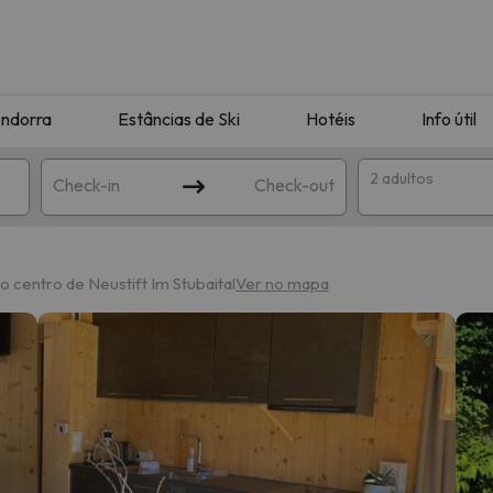
ndorra
Estâncias de Ski
Hotéis
Info útil
2 adultos
Check-in
Check-out
ha
o centro de Neustift Im Stubaital
Ver no mapa
corresponda à sua pesquisa. Tente modificar o destino.