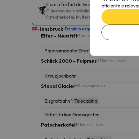
Com o forfait de Innsbruck, pode aceder a v
eficiente e relev
O acesso mais próximo às pistas é Panoramabahn
Patscherkofel, Muttereralm – Mutters/Götzens,
Innsbruck
Dominio esquiável
333 km esquiáveis
Elfer – Neustift
2 km esquiáveis
Panoramabahn Elfer
Telecabina
Schlick 2000 – Fulpmes
25 km esquiáveis
Kreuzjochbahn
Stubai Glacier
65 km esquiáveis
Eisgratbahn 1
Telecabina
Mittelstation Gamsgarten
Patscherkofel
19 km esquiáveis