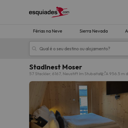
Férias na Neve
Sierra Nevada
A
Stadlnest Moser
Férias na neve
Hotéis de montan
57 Stackler, 6167, Neustift Im Stubaital
A 956.5 m d
Oops, não encontramos nenhum resultado que 