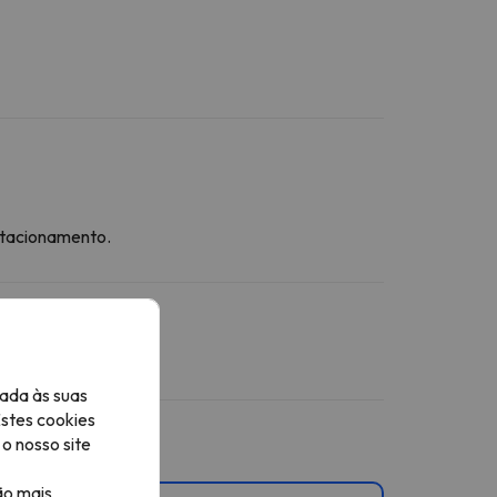
stacionamento.
ada às suas
Estes cookies
o nosso site
ão mais