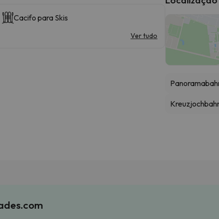
Cacifo para Skis
Ver tudo
Panoramabahn
Kreuzjochbah
iades.com