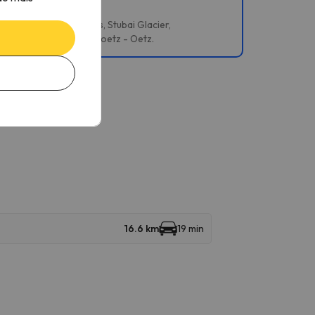
chlick 2000 – Fulpmes, Stubai Glacier,
r Lizum, Kühtai e Hochoetz - Oetz.
16.6 km
19 min