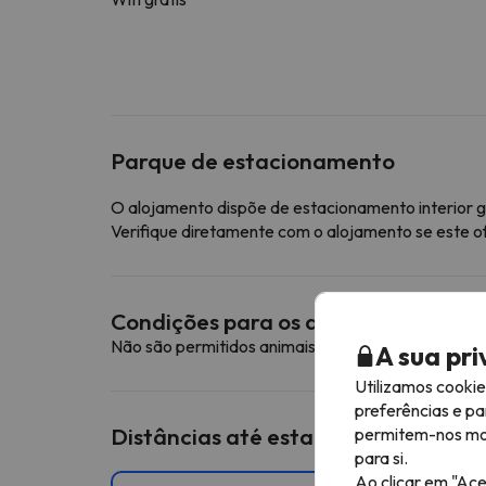
Parque de estacionamento
O alojamento dispõe de estacionamento interior g
Verifique diretamente com o alojamento se este o
Condições para os animais de esti
Não são permitidos animais de estimação neste a
A sua pr
Utilizamos cooki
preferências e pa
Distâncias até estações de esqui p
permitem-nos most
para si.
Ao clicar em "Ace