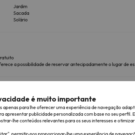
Jardim
Sacada
Solário
ratuito
ferece a possibilidade de reservar antecipadamente o lugar de e
mação
lojamento.
ivacidade é muito importante
es apenas para lhe oferecer uma experiência de navegação adapt
ra apresentar publicidade personalizada com base no seu perfil. 
róximas
rar-lhe conteúdos relevantes para os seus interesses e otimizar 
itar", permitir-nos proporcionar-lhe uma experiência de navegaç