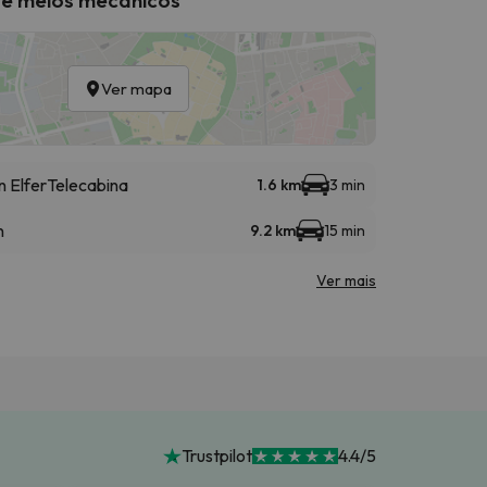
Ver mapa
 Elfer
Telecabina
1.6 km
3 min
n
9.2 km
15 min
Ver mais
Trustpilot
4.4/5