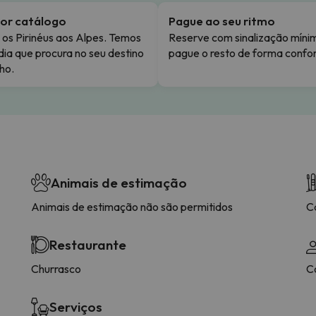
or catálogo
Pague ao seu ritmo
os Pirinéus aos Alpes. Temos
Reserve com sinalização míni
dia que procura no seu destino
pague o resto de forma confor
ho.
Animais de estimação
Animais de estimação não são permitidos
C
Restaurante
Churrasco
C
Serviços