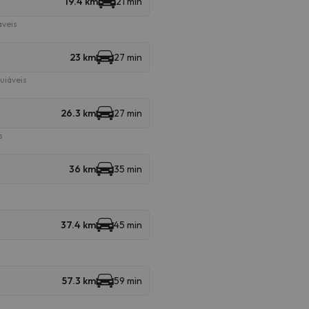
19.4 km
21 min
áveis
23 km
27 min
uiáveis
26.3 km
27 min
s
36 km
35 min
37.4 km
45 min
57.3 km
59 min