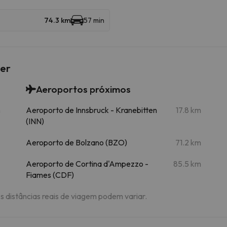
74.3 km
57 min
ser
Aeroportos próximos
m
Aeroporto de Innsbruck - Kranebitten
17.8 km
(INN)
Aeroporto de Bolzano (BZO)
71.2 km
Aeroporto de Cortina d'Ampezzo -
85.5 km
Fiames (CDF)
As distâncias reais de viagem podem variar.