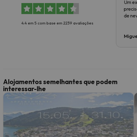
Um ex
preci
de ne
4.4 em 5 com base em 2239 avaliações
Migue
Alojamentos semelhantes que podem
interessar-lhe