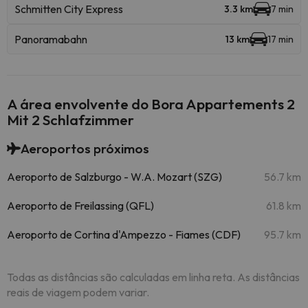
Schmitten City Express
3.3 km
7 min
Panoramabahn
13 km
17 min
A área envolvente do Bora Appartements 2
Mit 2 Schlafzimmer
Aeroportos próximos
Aeroporto de Salzburgo - W.A. Mozart (SZG)
56.7 km
Aeroporto de Freilassing (QFL)
61.8 km
Aeroporto de Cortina d'Ampezzo - Fiames (CDF)
95.7 km
Todas as distâncias são calculadas em linha reta. As distâncias
reais de viagem podem variar.