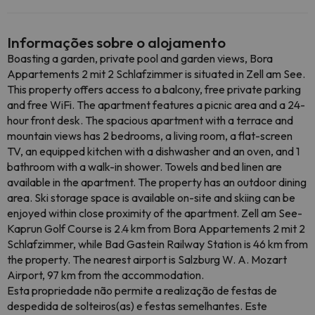
Informações sobre o alojamento
Boasting a garden, private pool and garden views, Bora
Appartements 2 mit 2 Schlafzimmer is situated in Zell am See.
This property offers access to a balcony, free private parking
and free WiFi. The apartment features a picnic area and a 24-
hour front desk. The spacious apartment with a terrace and
mountain views has 2 bedrooms, a living room, a flat-screen
TV, an equipped kitchen with a dishwasher and an oven, and 1
bathroom with a walk-in shower. Towels and bed linen are
available in the apartment. The property has an outdoor dining
area. Ski storage space is available on-site and skiing can be
enjoyed within close proximity of the apartment. Zell am See-
Kaprun Golf Course is 2.4 km from Bora Appartements 2 mit 2
Schlafzimmer, while Bad Gastein Railway Station is 46 km from
the property. The nearest airport is Salzburg W. A. Mozart
Airport, 97 km from the accommodation.
Esta propriedade não permite a realização de festas de
despedida de solteiros(as) e festas semelhantes. Este