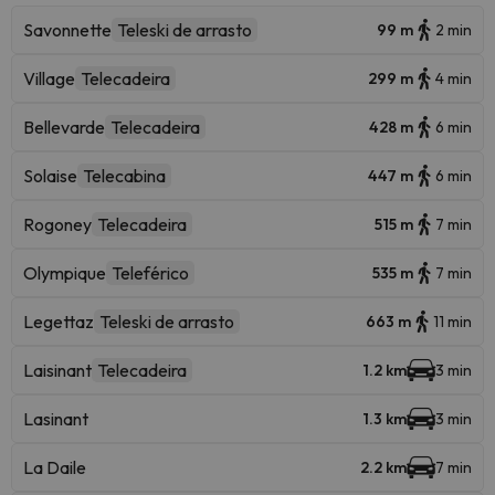
Savonnette
Teleski de arrasto
99 m
2 min
Village
Telecadeira
299 m
4 min
Bellevarde
Telecadeira
428 m
6 min
Solaise
Telecabina
447 m
6 min
Rogoney
Telecadeira
515 m
7 min
Olympique
Teleférico
535 m
7 min
Legettaz
Teleski de arrasto
663 m
11 min
Laisinant
Telecadeira
1.2 km
3 min
Lasinant
1.3 km
3 min
La Daile
2.2 km
7 min