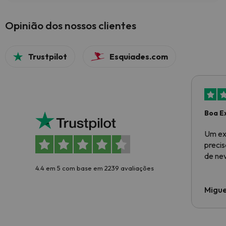
Opinião dos nossos clientes
Trustpilot
Esquiades.com
Boa E
Um ex
preci
de ne
4.4 em 5 com base em 2239 avaliações
Migue