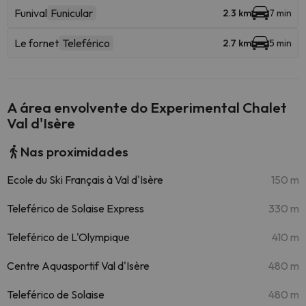
Funival
Funicular
2.3 km
7 min
Le fornet
Teleférico
2.7 km
5 min
A área envolvente do Experimental Chalet
Val d'Isère
Nas proximidades
Ecole du Ski Français à Val d'Isère
150 m
Teleférico de Solaise Express
330 m
Teleférico de L'Olympique
410 m
Centre Aquasportif Val d'Isère
480 m
Teleférico de Solaise
480 m