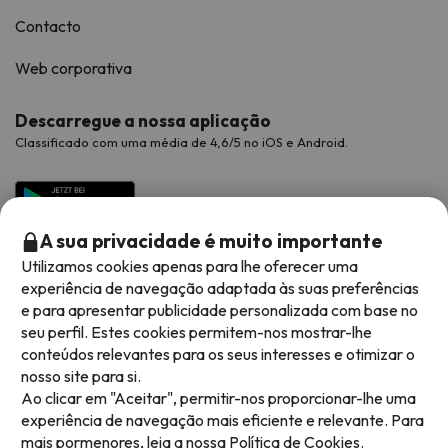
Contacto
Web corporativa
Descarregue a nossa aplicação
Classificado com uma média de 4,6/5 no iOS e Android.
A sua privacidade é muito importante
Utilizamos cookies apenas para lhe oferecer uma
experiência de navegação adaptada às suas preferências
e para apresentar publicidade personalizada com base no
seu perfil. Estes cookies permitem-nos mostrar-lhe
conteúdos relevantes para os seus interesses e otimizar o
Métodos de pagamento disponíveis
nosso site para si.
Ao clicar em "Aceitar", permitir-nos proporcionar-lhe uma
experiência de navegação mais eficiente e relevante. Para
mais pormenores, leia a nossa
Política de Cookies.