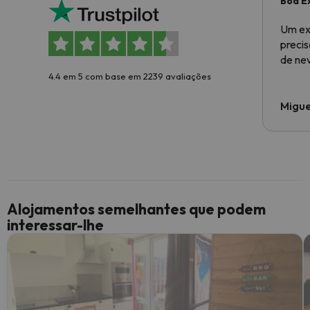
Boa E
Um ex
preci
de ne
4.4 em 5 com base em 2239 avaliações
Migue
Alojamentos semelhantes que podem
interessar-lhe