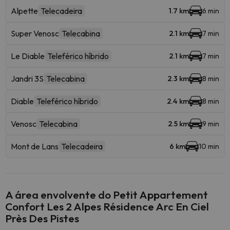
Alpette
Telecadeira
1.7 km
6 min
Super Venosc
Telecabina
2.1 km
7 min
Le Diable
Teleférico híbrido
2.1 km
7 min
Jandri 3S
Telecabina
2.3 km
8 min
Diable
Teleférico híbrido
2.4 km
8 min
Venosc
Telecabina
2.5 km
9 min
Mont de Lans
Telecadeira
6 km
10 min
A área envolvente do Petit Appartement
Confort Les 2 Alpes Résidence Arc En Ciel
Près Des Pistes