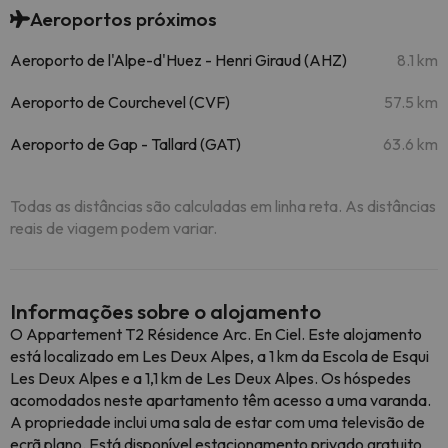
Aeroportos próximos
Aeroporto de l'Alpe-d'Huez - Henri Giraud (AHZ)
8.1 km
Aeroporto de Courchevel (CVF)
57.5 km
Aeroporto de Gap - Tallard (GAT)
63.6 km
Todas as distâncias são calculadas em linha reta. As distâncias
reais de viagem podem variar.
Informações sobre o alojamento
O Appartement T2 Résidence Arc. En Ciel. Este alojamento
está localizado em Les Deux Alpes, a 1 km da Escola de Esqui
Les Deux Alpes e a 1,1 km de Les Deux Alpes. Os hóspedes
acomodados neste apartamento têm acesso a uma varanda.
A propriedade inclui uma sala de estar com uma televisão de
ecrã plano. Está disponível estacionamento privado gratuito