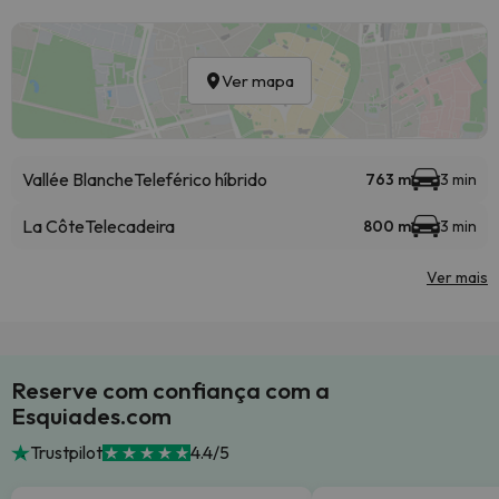
Ver mapa
Vallée Blanche
Teleférico híbrido
763 m
3 min
La Côte
Telecadeira
800 m
3 min
Ver mais
Reserve com confiança com a
Esquiades.com
Trustpilot
4.4/5