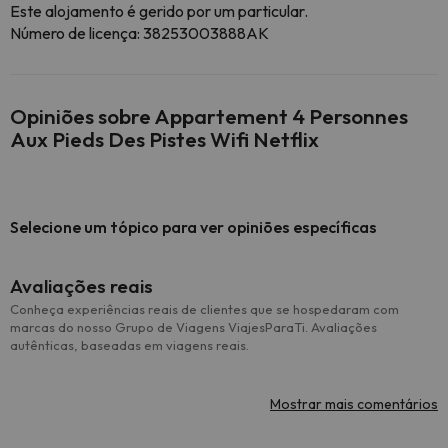
Este alojamento é gerido por um particular.
Número de licença: 38253003888AK
Opiniões sobre Appartement 4 Personnes
Aux Pieds Des Pistes Wifi Netflix
Selecione um tópico para ver opiniões específicas
Avaliações reais
Conheça experiências reais de clientes que se hospedaram com
marcas do nosso Grupo de Viagens ViajesParaTi. Avaliações
autênticas, baseadas em viagens reais.
Mostrar mais comentários