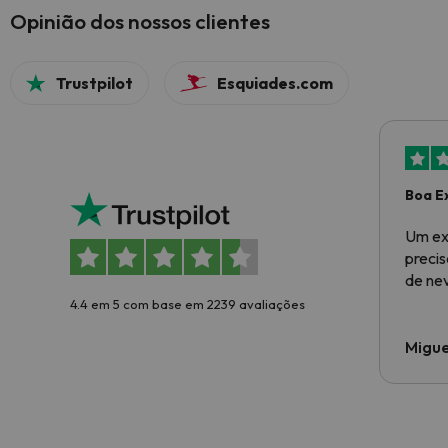
Opinião dos nossos clientes
Trustpilot
Esquiades.com
Boa E
Um ex
preci
de ne
4.4 em 5 com base em 2239 avaliações
Migue