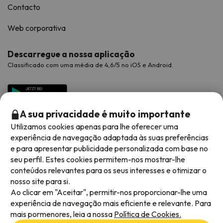
Contacto
Web corporativa
Descarregue a nossa aplicação
Classificado com uma média de 4,6/5 no iOS e Android.
A sua privacidade é muito importante
Utilizamos cookies apenas para lhe oferecer uma
experiência de navegação adaptada às suas preferências
e para apresentar publicidade personalizada com base no
seu perfil. Estes cookies permitem-nos mostrar-lhe
conteúdos relevantes para os seus interesses e otimizar o
Métodos de pagamento disponíveis
nosso site para si.
Ao clicar em "Aceitar", permitir-nos proporcionar-lhe uma
experiência de navegação mais eficiente e relevante. Para
mais pormenores, leia a nossa
Política de Cookies.