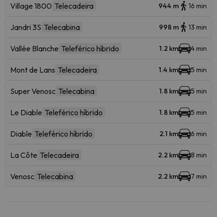
Village 1800
Telecadeira
944 m
16 min
Jandri 3S
Telecabina
998 m
13 min
Vallée Blanche
Teleférico híbrido
1.2 km
4 min
Mont de Lans
Telecadeira
1.4 km
5 min
Super Venosc
Telecabina
1.8 km
5 min
Le Diable
Teleférico híbrido
1.8 km
5 min
Diable
Teleférico híbrido
2.1 km
6 min
La Côte
Telecadeira
2.2 km
8 min
Venosc
Telecabina
2.2 km
7 min