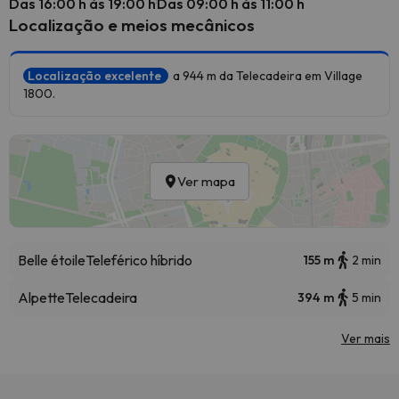
Das 16:00 h às 19:00 h
Das 09:00 h às 11:00 h
Localização e meios mecânicos
Localização excelente
a 944 m da Telecadeira em Village
1800.
Ver mapa
Belle étoile
Teleférico híbrido
155 m
2 min
Alpette
Telecadeira
394 m
5 min
Ver mais