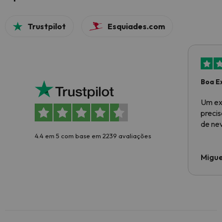
Trustpilot
Esquiades.com
Boa E
Um ex
preci
de ne
4.4 em 5 com base em 2239 avaliações
Migue