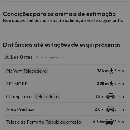
Condições para os animais de estimação
Não são permitidos animais de estimação neste alojamento.
Distâncias até estações de esqui próximas
Les Orres
100 km esquiáveis
Pic Vert
Telecadeira
164 m
3 min
SELMORE
328 m
5 min
Champ Lacas
Telecadeira
1.8 km
4 min
Area Preclaux
2.8 km
6 min
Teleski de Portette
Teleski de arrasto
6.6 km
18 min