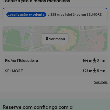
Localização e meios mecânicos
Localização excelente
a 328 m da teleférico em SELMORE.
Ver mapa
Pic Vert
Telecadeira
164 m
3 min
SELMORE
328 m
5 min
Ver mais
Reserve com confiança com a