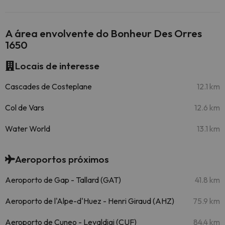
A área envolvente do Bonheur Des Orres
1650
Locais de interesse
Cascades de Costeplane
12.1 km
Col de Vars
12.6 km
Water World
13.1 km
Aeroportos próximos
Aeroporto de Gap - Tallard (GAT)
41.8 km
Aeroporto de l'Alpe-d'Huez - Henri Giraud (AHZ)
75.9 km
Aeroporto de Cuneo - Levaldigi (CUF)
84.4 km