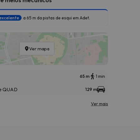
excelente
a 65 m da pistas de esqui em Adet.
Ver mapa
65 m
1 min
te QUAD
129 m
Ver mais