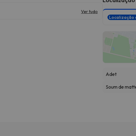
Ver tudo
Localização 
Adet
Soum de mat