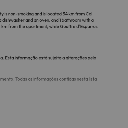
rty is non-smoking and is located 34 km from Col
 a dishwasher and an oven, and 1 bathroom with a
38 km from the apartment, while Gouffre d'Esparros
a. Esta informação está sujeita a alterações pelo
amento. Todas as informações contidas nesta lista