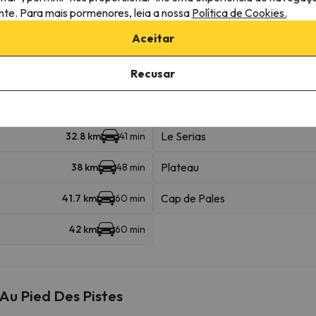
ante. Para mais pormenores, leia a nossa
Política de Cookies.
remonte 4
30.2 km
42 min
Aceitar
31.3 km
46 min
Recusar
Le Serias
32.8 km
41 min
Plateau
38 km
48 min
Cap de Pales
41.7 km
60 min
42 km
60 min
Au Pied Des Pistes