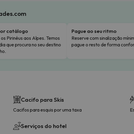
iades.com
or catálogo
Pague ao seu ritmo
os Pirinéus aos Alpes. Temos
Reserve com sinalização míni
dia que procura no seu destino
pague o resto de forma confor
ho.
Cacifo para Skis
Cacifos para esquis por uma taxa
E
Serviços do hotel