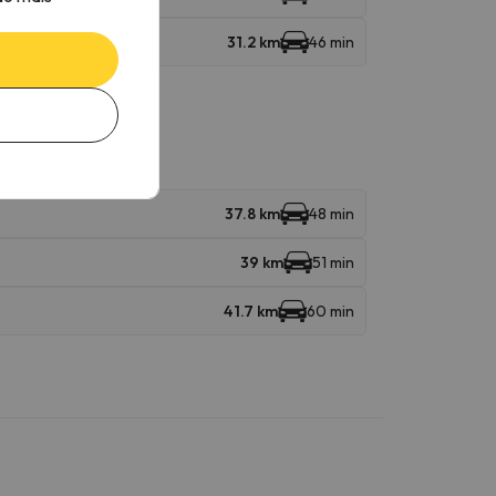
31.2 km
46 min
37.8 km
48 min
39 km
51 min
41.7 km
60 min