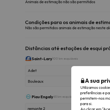
Animais de estimação não são permitidos
Condições para os animais de esti
Não são permitidos animais de estimação neste a
Distâncias até estações de esqui p
Saint-Lary
100 km esquiáveis
Adet
A sua pr
Bouleaux
Utilizamos cooki
preferências e pa
Piau Engaly
65 km esquiáveis
permitem-nos most
para si.
remonte 2
Ao clicar em "Ace