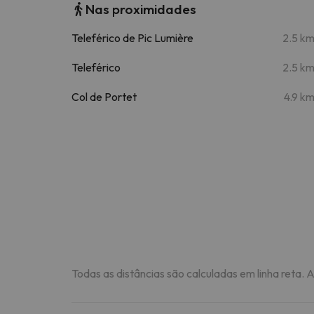
Nas proximidades
Teleférico de Pic Lumière
2.5 k
Teleférico
2.5 k
Col de Portet
4.9 k
Todas as distâncias são calculadas em linha reta. 