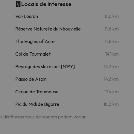
Locais de interesse
m
Val-Louron
8.5 km
m
Réserve Naturelle du Néouvielle
11.6 km
m
The Eagles of Aure
11.8 km
Col de Tourmalet
14.1 km
Peyragudes ski resort [N'PY]
14.3 km
Passo de Aspin
14.6 km
Cirque de Troumouse
17.4 km
Pic du Midi de Bigorre
18.3 km
As distâncias reais de viagem podem variar.