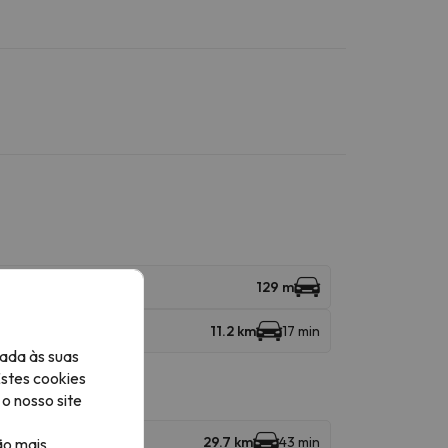
129 m
11.2 km
17 min
ada às suas
Estes cookies
o nosso site
29.7 km
43 min
ão mais