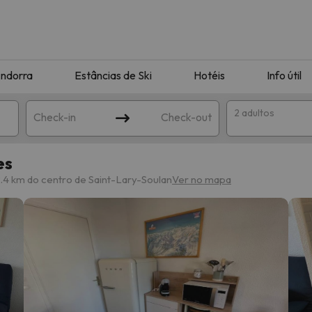
ndorra
Estâncias de Ski
Hotéis
Info útil
2 adultos
Check-in
Check-out
es
ha
2.4 km do centro de Saint-Lary-Soulan
Ver no mapa
corresponda à sua pesquisa. Tente modificar o destino.