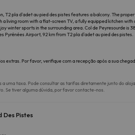
on, T2 pla d'adet au pied des pistes features a balcony. The prope
a living room with a flat-screen TV, a fully equipped kitchen with
njoy winter sports in the surrounding area. Col de Peyresourde is 
es Pyrénées Airport, 92 km from T2 pla d'adet au pied des pistes.
os extras. Por favor, verifique com a recepção após a sua chegad
s a uma taxa. Pode consultar as tarifas diretamente junto do aloj
to. Se tiver alguma dúvida, por favor contacte-nos.
d Des Pistes