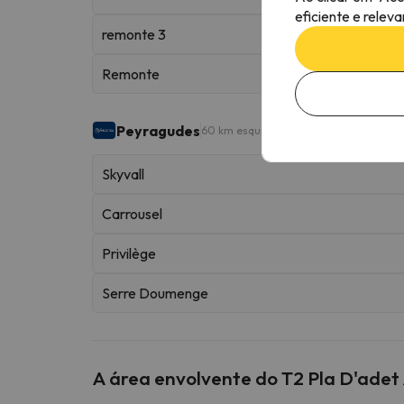
eficiente e relev
remonte 3
Remonte
Peyragudes
60 km esquiáveis
Skyvall
Carrousel
Privilège
Serre Doumenge
A área envolvente do T2 Pla D'adet 