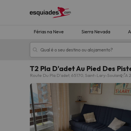
Férias na Neve
Sierra Nevada
A
T2 Pla D'adet Au Pied Des Pist
Férias na neve
Hotéis de montan
Route Du Pla D'adet, 65170, Saint-Lary-Soulan
A 
Oops, não encontramos nenhum resultado que 