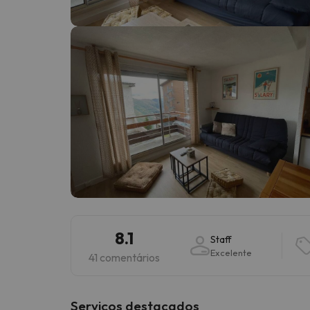
Bem, parece que o nosso Seeker perdeu o seu
8.1
Staff
Excelente
41 comentários
Serviços destacados