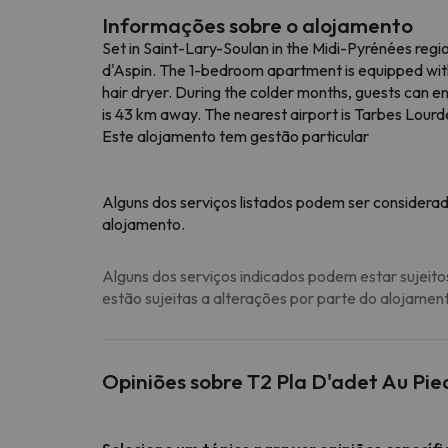
Informações sobre o alojamento
Set in Saint-Lary-Soulan in the Midi-Pyrénées regi
d'Aspin. The 1-bedroom apartment is equipped with 
hair dryer. During the colder months, guests can e
is 43 km away. The nearest airport is Tarbes Lourd
Este alojamento tem gestão particular
Alguns dos serviços listados podem ser considerad
alojamento.
Alguns dos serviços indicados podem estar sujeito
estão sujeitas a alterações por parte do alojamen
Opiniões sobre T2 Pla D'adet Au Pie