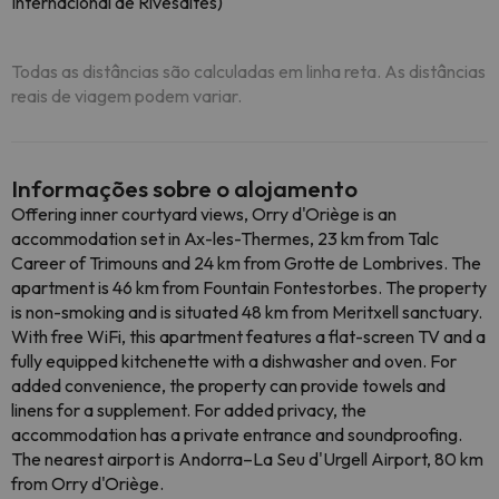
Internacional de Rivesaltes)
Todas as distâncias são calculadas em linha reta. As distâncias
reais de viagem podem variar.
Informações sobre o alojamento
Offering inner courtyard views, Orry d'Oriège is an
accommodation set in Ax-les-Thermes, 23 km from Talc
Career of Trimouns and 24 km from Grotte de Lombrives. The
apartment is 46 km from Fountain Fontestorbes. The property
is non-smoking and is situated 48 km from Meritxell sanctuary.
With free WiFi, this apartment features a flat-screen TV and a
fully equipped kitchenette with a dishwasher and oven. For
added convenience, the property can provide towels and
linens for a supplement. For added privacy, the
accommodation has a private entrance and soundproofing.
The nearest airport is Andorra–La Seu d'Urgell Airport, 80 km
from Orry d'Oriège.