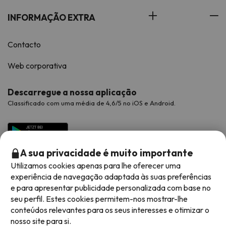
INFORMAÇÃO EXTRA
Contacto
Web corporativa
Descarregue a nossa aplicação
Classificado com uma média de 4,6/5 no iOS e Android.
A sua privacidade é muito importante
Utilizamos cookies apenas para lhe oferecer uma
experiência de navegação adaptada às suas preferências
e para apresentar publicidade personalizada com base no
seu perfil. Estes cookies permitem-nos mostrar-lhe
conteúdos relevantes para os seus interesses e otimizar o
Métodos de pagamento disponíveis
nosso site para si.