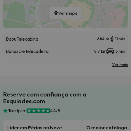
Ver mapa
Baou
Telecabina
684 m
11 min
Bonascre
Telecadeira
8.7 km
13 min
Ver mais
Reserve com confiança com a
Esquiades.com
Trustpilot
4.4/5
Líder em Férias na Neve
O maior catálogo