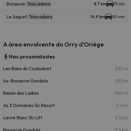
Bonascre
Telecadeira
8.7 km
13 min
Le Saquet
Telecadeira
14.9 km
30 min
A área envolvente do Orry d'Oriège
Nas proximidades
Les Bains du Couloubret
220 m
Ax-Bonascre Gondola
350 m
Bassin des Ladres
360 m
Ax 3 Domaines Ski Resort
3.1 km
Lievre Blanc Ski Lift
3.3 km
Bonascre Gondola
3.3 km