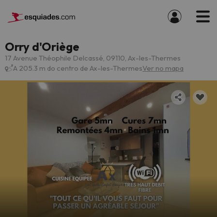
Orry d'Oriège
17 Avenue Théophile Delcassé, 09110, Ax-les-Thermes
A 205.3 m do centro de Ax-les-Thermes
Ver no mapa