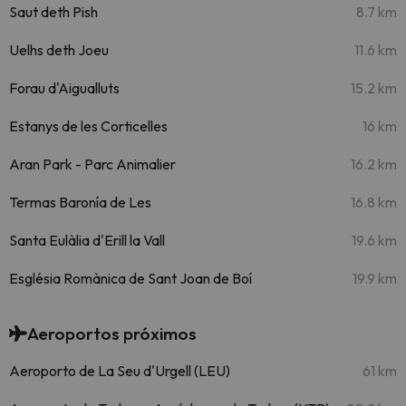
Saut deth Pish
8.7 km
Uelhs deth Joeu
11.6 km
Forau d'Aigualluts
15.2 km
Estanys de les Corticelles
16 km
Aran Park - Parc Animalier
16.2 km
Termas Baronía de Les
16.8 km
Santa Eulàlia d'Erill la Vall
19.6 km
Església Romànica de Sant Joan de Boí
19.9 km
Aeroportos próximos
Aeroporto de La Seu d'Urgell (LEU)
61 km