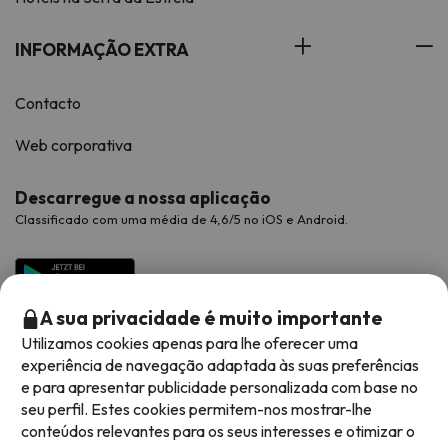
INFORMAÇÃO EXTRA
Contacto
Web corporativa
Descarregue a nossa aplicação
Classificado com uma média de 4,6/5 no iOS e Android.
A sua privacidade é muito importante
Utilizamos cookies apenas para lhe oferecer uma
experiência de navegação adaptada às suas preferências
e para apresentar publicidade personalizada com base no
seu perfil. Estes cookies permitem-nos mostrar-lhe
conteúdos relevantes para os seus interesses e otimizar o
Métodos de pagamento disponíveis