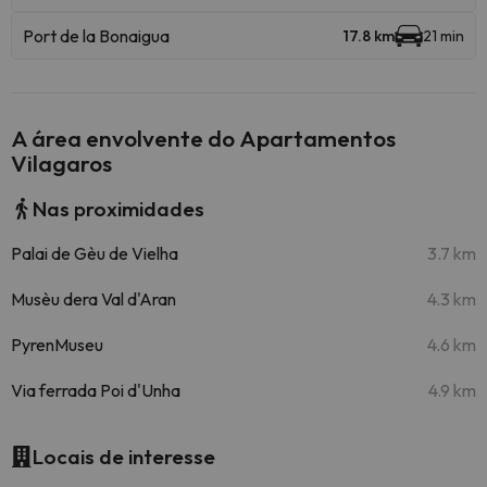
Port de la Bonaigua
17.8 km
21 min
A área envolvente do Apartamentos
Vilagaros
Nas proximidades
Palai de Gèu de Vielha
3.7 km
Musèu dera Val d'Aran
4.3 km
PyrenMuseu
4.6 km
Via ferrada Poi d'Unha
4.9 km
Locais de interesse