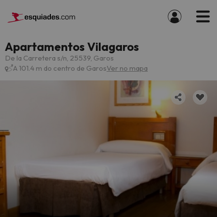
Apartamentos Vilagaros
De la Carretera s/n, 25539, Garos
A 101.4 m do centro de Garos
Ver no mapa