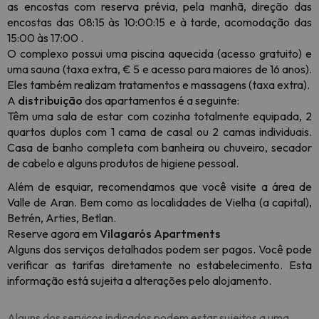
as encostas com reserva prévia, pela manhã, direção das
encostas das 08:15 às 10:00:15 e à tarde, acomodação das
15:00 às 17:00 .
O complexo possui uma piscina aquecida (acesso gratuito) e
uma sauna (taxa extra, € 5 e acesso para maiores de 16 anos).
Eles também realizam tratamentos e massagens (taxa extra).
A
distribuição
dos apartamentos é a seguinte:
Têm uma sala de estar com cozinha totalmente equipada, 2
quartos duplos com 1 cama de casal ou 2 camas individuais.
Casa de banho completa com banheira ou chuveiro, secador
de cabelo e alguns produtos de higiene pessoal.
Além de esquiar, recomendamos que você visite a área de
Valle de Aran. Bem como as localidades de Vielha (a capital),
Betrén, Arties, Betlan.
Reserve agora em
Vilagarós Apartments
Alguns dos serviços detalhados podem ser pagos. Você pode
verificar as tarifas diretamente no estabelecimento. Esta
informação está sujeita a alterações pelo alojamento.
Alguns dos serviços indicados podem estar sujeitos a uma