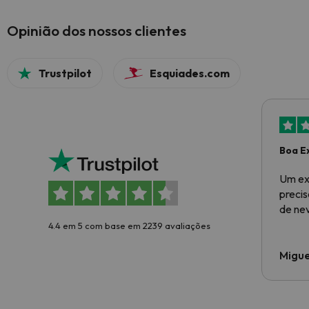
Opinião dos nossos clientes
Trustpilot
Esquiades.com
Boa E
Um ex
preci
de ne
4.4 em 5 com base em 2239 avaliações
Migue