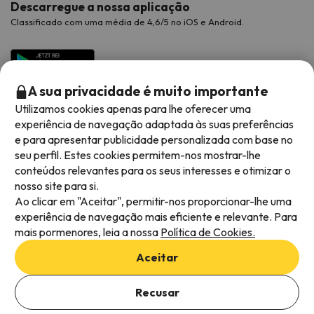
Descarregue a nossa aplicação
Classificado com uma média de 4,6/5 no iOS e Android.
A sua privacidade é muito importante
Utilizamos cookies apenas para lhe oferecer uma
experiência de navegação adaptada às suas preferências
e para apresentar publicidade personalizada com base no
seu perfil. Estes cookies permitem-nos mostrar-lhe
conteúdos relevantes para os seus interesses e otimizar o
Métodos de pagamento disponíveis
nosso site para si.
Ao clicar em "Aceitar", permitir-nos proporcionar-lhe uma
experiência de navegação mais eficiente e relevante. Para
mais pormenores, leia a nossa
Política de Cookies.
Termos e condições gerais
Aceitar
Privacidade dos dados
Adicionar datas para verificar a disponibilidade
Política de cookies
Recusar
Selecionar datas