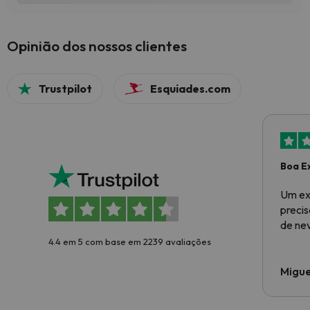
Opinião dos nossos clientes
Trustpilot
Esquiades.com
Boa E
Um ex
preci
de ne
4.4 em 5 com base em 2239 avaliações
Migue