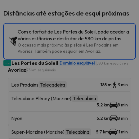
Distâncias até estações de esqui próximas
Com o forfait de Les Portes du Soleil, pode aceder a
várias estâncias e desfrutar de 580 km de pistas.
O acesso mais próximo às pistas é Les Prodains em
Avoriaz. Também pode esquiar em Avoriaz.
Les Portes du Soleil
Dominio esquiável
580 km esquiáveis
Avoriaz
75 km esquiáveis
Les Prodains
Telecadeira
185 m
3 min
Telecabine Pléney (Morzine)
Telecabina
5.2 km
8 min
Nyon
5.2 km
8 min
Super-Morzine (Morzine)
Telecabina
5.7 km
11 min