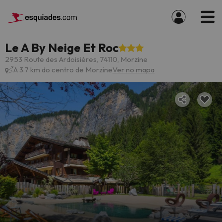
Le A By Neige Et Roc
2953 Route des Ardoisières, 74110, Morzine
A 3.7 km do centro de Morzine
Ver no mapa