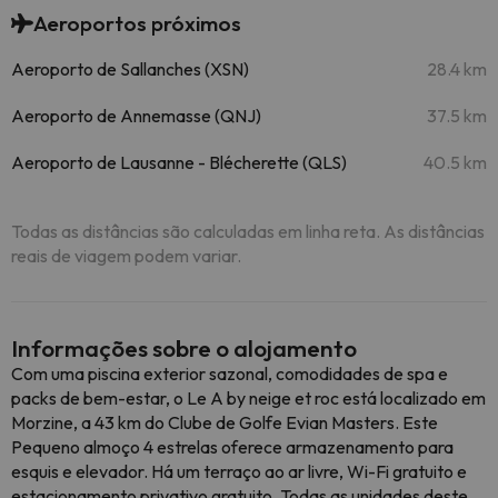
Aeroportos próximos
Aeroporto de Sallanches (XSN)
28.4 km
Aeroporto de Annemasse (QNJ)
37.5 km
Aeroporto de Lausanne - Blécherette (QLS)
40.5 km
Todas as distâncias são calculadas em linha reta. As distâncias
reais de viagem podem variar.
Informações sobre o alojamento
Com uma piscina exterior sazonal, comodidades de spa e
packs de bem-estar, o Le A by neige et roc está localizado em
Morzine, a 43 km do Clube de Golfe Evian Masters. Este
Pequeno almoço 4 estrelas oferece armazenamento para
esquis e elevador. Há um terraço ao ar livre, Wi-Fi gratuito e
estacionamento privativo gratuito. Todas as unidades deste