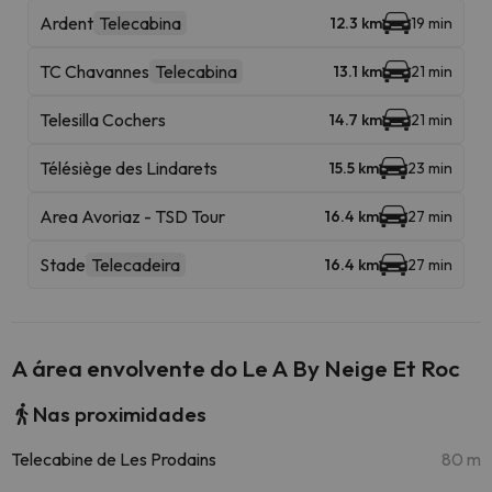
Ardent
Telecabina
12.3 km
19 min
TC Chavannes
Telecabina
13.1 km
21 min
Telesilla Cochers
14.7 km
21 min
Télésiège des Lindarets
15.5 km
23 min
Area Avoriaz - TSD Tour
16.4 km
27 min
Stade
Telecadeira
16.4 km
27 min
A área envolvente do Le A By Neige Et Roc
Nas proximidades
Telecabine de Les Prodains
80 m