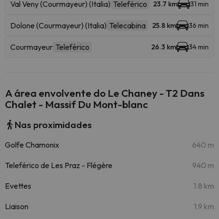
Val Veny (Courmayeur) (Italia)
Teleférico
23.7 km
31 min
Dolone (Courmayeur) (Italia)
Telecabina
25.8 km
36 min
Courmayeur
Teleférico
26.3 km
34 min
A área envolvente do Le Chaney - T2 Dans
Chalet - Massif Du Mont-blanc
Nas proximidades
Golfe Chamonix
640 m
Teleférico de Les Praz - Flégère
940 m
Evettes
1.8 km
Liaison
1.9 km