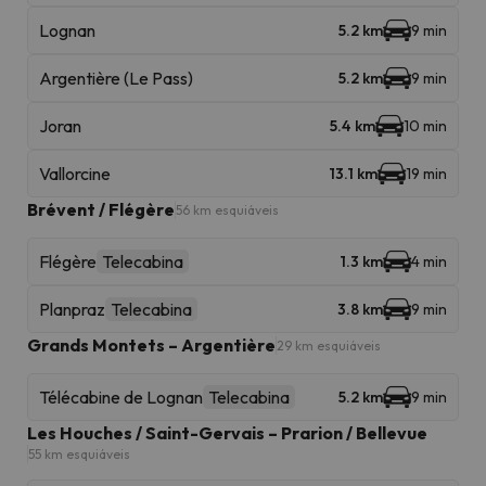
Lognan
5.2 km
9 min
Argentière (Le Pass)
5.2 km
9 min
Joran
5.4 km
10 min
Vallorcine
13.1 km
19 min
Brévent / Flégère
56 km esquiáveis
Flégère
Telecabina
1.3 km
4 min
Planpraz
Telecabina
3.8 km
9 min
Grands Montets – Argentière
29 km esquiáveis
Télécabine de Lognan
Telecabina
5.2 km
9 min
Les Houches / Saint-Gervais – Prarion / Bellevue
55 km esquiáveis