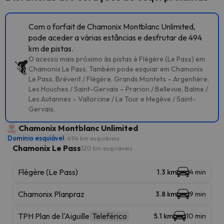
Com o forfait de Chamonix Montblanc Unlimited,
pode aceder a várias estâncias e desfrutar de 494
km de pistas.
O acesso mais próximo às pistas é Flégère (Le Pass) em
Chamonix Le Pass. Também pode esquiar em Chamonix
Le Pass, Brévent / Flégère, Grands Montets – Argentière,
Les Houches / Saint-Gervais – Prarion / Bellevue, Balme /
Les Autannes – Vallorcine / Le Tour e Megève / Saint-
Gervais.
Chamonix Montblanc Unlimited
Dominio esquiável
494 km esquiáveis
Chamonix Le Pass
120 km esquiáveis
Flégère (Le Pass)
1.3 km
4 min
Chamonix Planpraz
3.8 km
9 min
TPH Plan de l'Aiguille
Teleférico
5.1 km
10 min