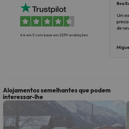
Boa E
Um ex
preci
de ne
4.4 em 5 com base em 2239 avaliações
Migue
Alojamentos semelhantes que podem
interessar-lhe