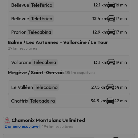
Bellevue
Teleférico
12.1 km
16 min
Bellevue
Teleférico
12.4 km
17 min
Prarion
Telecabina
12.9 km
17 min
Balme / Les Autannes – Vallorcine / Le Tour
29 km esquiáveis
Vallorcine
Telecabina
13.1 km
19 min
Megève / Saint-Gervais
185 km esquiáveis
Le Valléen
Telecabina
27.5 km
34 min
Chattrix
Telecadeira
34.9 km
42 min
Chamonix Montblanc Unlimited
Dominio esquiável
494 km esquiáveis