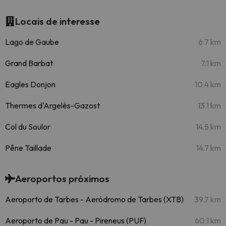
Locais de interesse
Lago de Gaube
6.7 km
Grand Barbat
7.1 km
Eagles Donjon
10.4 km
Thermes d'Argelès-Gazost
13.1 km
Col du Soulor
14.5 km
Pêne Taillade
14.7 km
Aeroportos próximos
Aeroporto de Tarbes - Aeródromo de Tarbes (XTB)
39.7 km
Aeroporto de Pau - Pau - Pireneus (PUF)
60.1 km