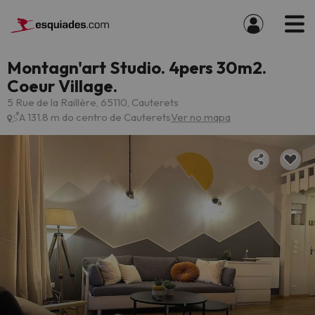
Montagn'art Studio. 4pers 30m2.
Coeur Village.
5 Rue de la Raillère, 65110, Cauterets
A 131.8 m do centro de Cauterets
Ver no mapa