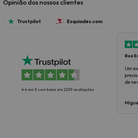
Opinião dos nossos clientes
Trustpilot
Esquiades.com
Boa E
Um ex
preci
de ne
4.4 em 5 com base em 2239 avaliações
Migue