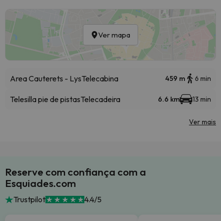
Ver mapa
Area Cauterets - Lys
Telecabina
459 m
6 min
Telesilla pie de pistas
Telecadeira
6.6 km
13 min
Ver mais
Reserve com confiança com a
Esquiades.com
Trustpilot
4.4/5