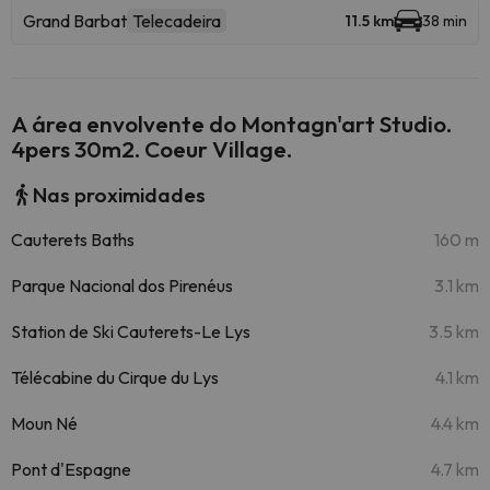
Grand Barbat
Telecadeira
11.5 km
38 min
A área envolvente do Montagn'art Studio.
4pers 30m2. Coeur Village.
Nas proximidades
Cauterets Baths
160 m
Parque Nacional dos Pirenéus
3.1 km
Station de Ski Cauterets-Le Lys
3.5 km
Télécabine du Cirque du Lys
4.1 km
Moun Né
4.4 km
Pont d'Espagne
4.7 km