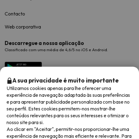
Contacto
Web corporativa
Descarregue a nossa aplicação
Classificado com uma média de 4,6/5 no iOS e Android.
A sua privacidade é muito importante
Utilizamos cookies apenas para lhe oferecer uma
experiência de navegação adaptada às suas preferências
e para apresentar publicidade personalizada com base no
seu perfil. Estes cookies permitem-nos mostrar-lhe
conteúdos relevantes para os seus interesses e otimizar o
Métodos de pagamento disponíveis
nosso site para si.
Ao clicar em "Aceitar", permitir-nos proporcionar-lhe uma
experiência de navegação mais eficiente e relevante. Para