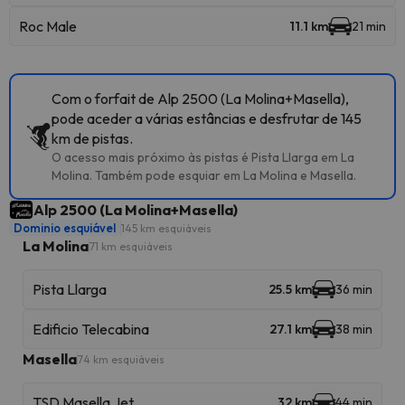
Roc Male
11.1 km
21 min
Com o forfait de Alp 2500 (La Molina+Masella),
pode aceder a várias estâncias e desfrutar de 145
km de pistas.
O acesso mais próximo às pistas é Pista Llarga em La
Molina. Também pode esquiar em La Molina e Masella.
Alp 2500 (La Molina+Masella)
Dominio esquiável
145 km esquiáveis
La Molina
71 km esquiáveis
Pista Llarga
25.5 km
36 min
Edificio Telecabina
27.1 km
38 min
Masella
74 km esquiáveis
TSD Masella Jet
32 km
44 min