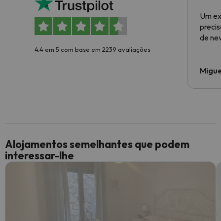
Um ex
preci
de ne
4.4 em 5 com base em 2239 avaliações
Migue
Alojamentos semelhantes que podem
interessar-lhe