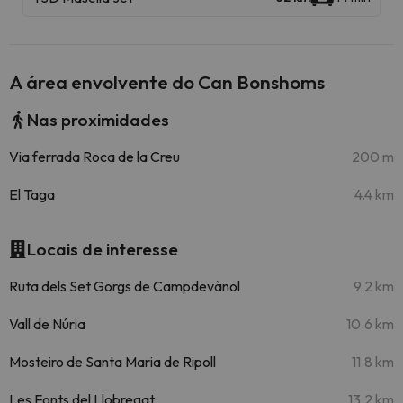
A área envolvente do Can Bonshoms
Nas proximidades
Via ferrada Roca de la Creu
200 m
El Taga
4.4 km
Locais de interesse
Ruta dels Set Gorgs de Campdevànol
9.2 km
Vall de Núria
10.6 km
Mosteiro de Santa Maria de Ripoll
11.8 km
Les Fonts del Llobregat
13.2 km