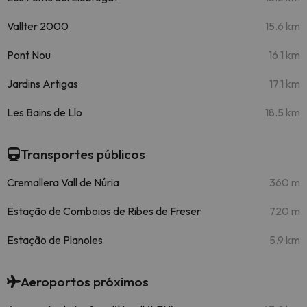
Vallter 2000
15.6 km
Pont Nou
16.1 km
Jardins Artigas
17.1 km
Les Bains de Llo
18.5 km
Transportes públicos
Cremallera Vall de Núria
360 m
Estação de Comboios de Ribes de Freser
720 m
Estação de Planoles
5.9 km
Aeroportos próximos