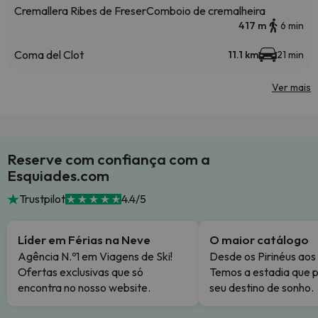
Cremallera Ribes de Freser
Comboio de cremalheira
417 m
6 min
Coma del Clot
11.1 km
21 min
Ver mais
Reserve com confiança com a
Esquiades.com
Trustpilot
4.4/5
Líder em Férias na Neve
O maior catálogo
Agência N.º1 em Viagens de Ski!
Desde os Pirinéus aos
Ofertas exclusivas que só
Temos a estadia que p
encontra no nosso website.
seu destino de sonho.