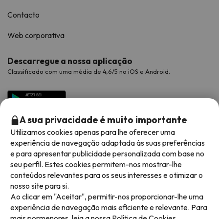
Contacto
Web corporativa
Descarregue a nossa aplicação
Classificado com uma média de 4,6/5 no iOS e Android.
A sua privacidade é muito importante
Utilizamos cookies apenas para lhe oferecer uma
experiência de navegação adaptada às suas preferências
e para apresentar publicidade personalizada com base no
seu perfil. Estes cookies permitem-nos mostrar-lhe
conteúdos relevantes para os seus interesses e otimizar o
Métodos de pagamento disponíveis
nosso site para si.
Ao clicar em "Aceitar", permitir-nos proporcionar-lhe uma
experiência de navegação mais eficiente e relevante. Para
mais pormenores, leia a nossa
Política de Cookies.