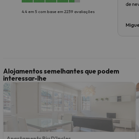
de ne
4.4 em 5 com base em 2239 avaliações
Migue
Alojamentos semelhantes que podem
interessar-lhe
Apartaments Riu D'Incles