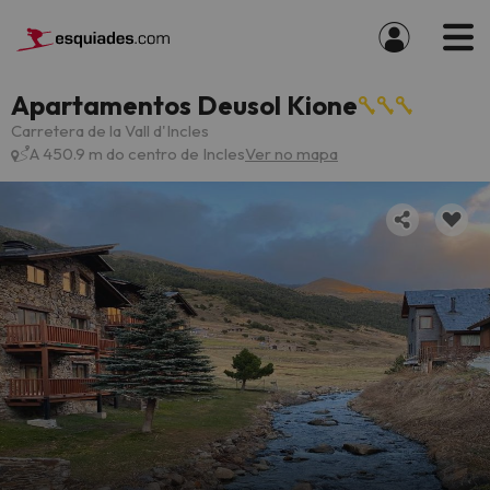
Apartamentos Deusol Kione
Carretera de la Vall d'Incles
A 450.9 m do centro de Incles
Ver no mapa