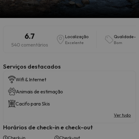
6.7
Localização
Qualidade-P
Excelente
Bom
540 comentários
Serviços destacados
Wifi & Internet
Animais de estimação
Cacifo para Skis
Ver tudo
Horários de check-in e check-out
Check-in
Check-out