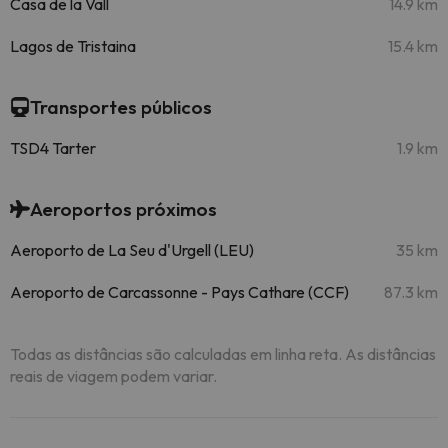
Casa de la Vall
14.9 km
Lagos de Tristaina
15.4 km
Transportes públicos
TSD4 Tarter
1.9 km
Aeroportos próximos
Aeroporto de La Seu d'Urgell (LEU)
35 km
Aeroporto de Carcassonne - Pays Cathare (CCF)
87.3 km
Todas as distâncias são calculadas em linha reta. As distâncias
reais de viagem podem variar.