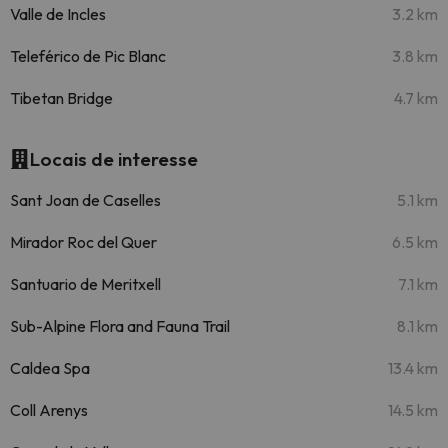
Valle de Incles
3.2 km
Teleférico de Pic Blanc
3.8 km
Tibetan Bridge
4.7 km
Locais de interesse
Sant Joan de Caselles
5.1 km
Mirador Roc del Quer
6.5 km
Santuario de Meritxell
7.1 km
Sub-Alpine Flora and Fauna Trail
8.1 km
Caldea Spa
13.4 km
Coll Arenys
14.5 km