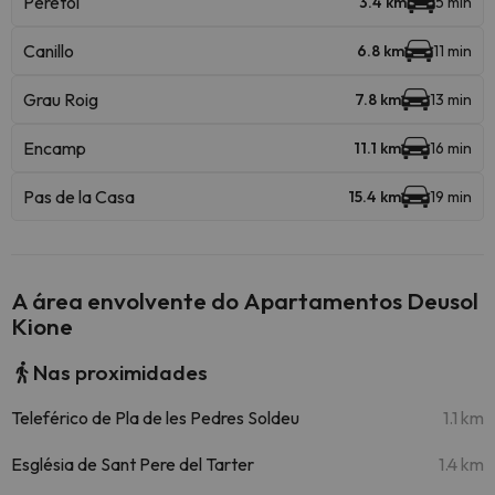
Peretol
3.4 km
5 min
Canillo
6.8 km
11 min
Grau Roig
7.8 km
13 min
Encamp
11.1 km
16 min
Pas de la Casa
15.4 km
19 min
A área envolvente do Apartamentos Deusol
Kione
Nas proximidades
Teleférico de Pla de les Pedres Soldeu
1.1 km
Església de Sant Pere del Tarter
1.4 km