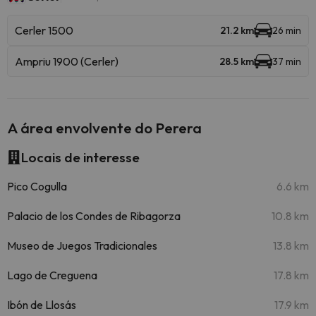
Cerler 1500
21.2 km
26 min
Ampriu 1900 (Cerler)
28.5 km
37 min
A área envolvente do Perera
Locais de interesse
Pico Cogulla
6.6 km
Palacio de los Condes de Ribagorza
10.8 km
Museo de Juegos Tradicionales
13.8 km
Lago de Creguena
17.8 km
Ibón de Llosás
17.9 km