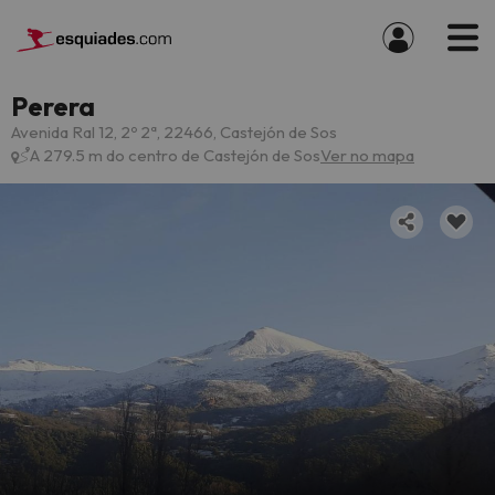
Perera
Avenida Ral 12, 2º 2ª, 22466, Castejón de Sos
A 279.5 m do centro de Castejón de Sos
Ver no mapa