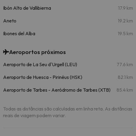
Ibón Alto de Vallibierna
17.9 km
Aneto
19.2 km
Ibones del Alba
19.5 km
Aeroportos próximos
Aeroporto de La Seu d'Urgell (LEU)
77.6 km
Aeroporto de Huesca - Pirinéus (HSK)
82.1 km
Aeroporto de Tarbes - Aeródromo de Tarbes (XTB)
85.4 km
Todas as distâncias são calculadas em linha reta. As distâncias
reais de viagem podem variar.