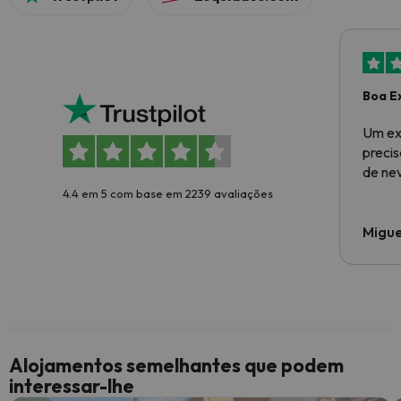
Boa E
Um ex
preci
de ne
4.4 em 5 com base em 2239 avaliações
Migue
Alojamentos semelhantes que podem
interessar-lhe