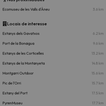
Ecomuseu de les Valls d'Àneu
3.6 km
Locais de interesse
Estanys dels Gavatxos
6.2 km
Port de la Bonaigua
9.6 km
Estanys de les Corticelles
13.2 km
Estanys de la Montanyeta
14.8 km
Montgarri Outdoor
15.6 km
Pic de l'Orri
15.7 km
Estany del Port
17.5 km
PyrenMuseu
17.7 km