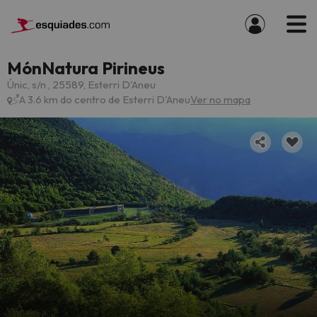
MónNatura Pirineus
Únic, s/n , 25589, Esterri D'Aneu
A 3.6 km do centro de Esterri D'Aneu
Ver no mapa