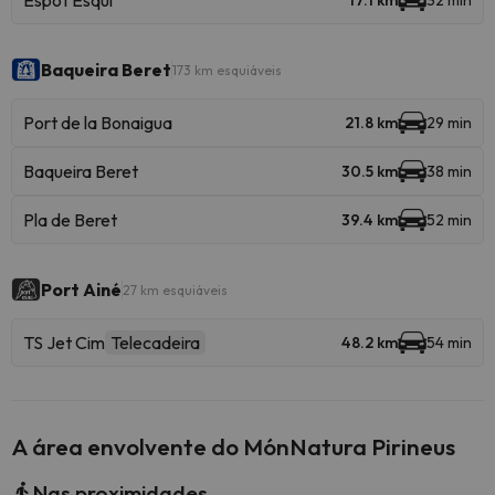
Espot Esquí
17.1 km
32 min
Baqueira Beret
173 km esquiáveis
Port de la Bonaigua
21.8 km
29 min
Baqueira Beret
30.5 km
38 min
Pla de Beret
39.4 km
52 min
Port Ainé
27 km esquiáveis
TS Jet Cim
Telecadeira
48.2 km
54 min
A área envolvente do MónNatura Pirineus
Nas proximidades