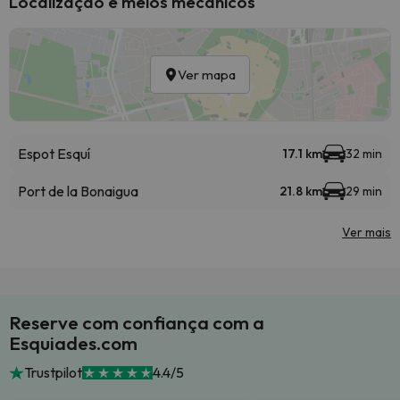
Localização e meios mecânicos
Ver mapa
Espot Esquí
17.1 km
32 min
Port de la Bonaigua
21.8 km
29 min
Ver mais
Reserve com confiança com a
Esquiades.com
Trustpilot
4.4/5