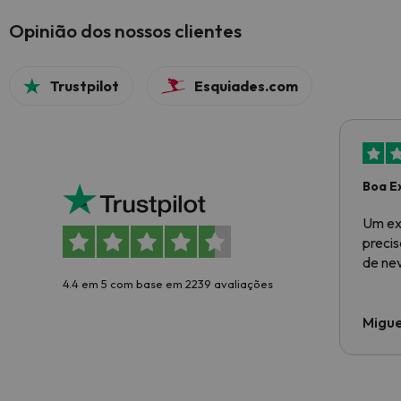
Opinião dos nossos clientes
Trustpilot
Esquiades.com
Boa E
Um ex
preci
de ne
4.4 em 5 com base em 2239 avaliações
Migue