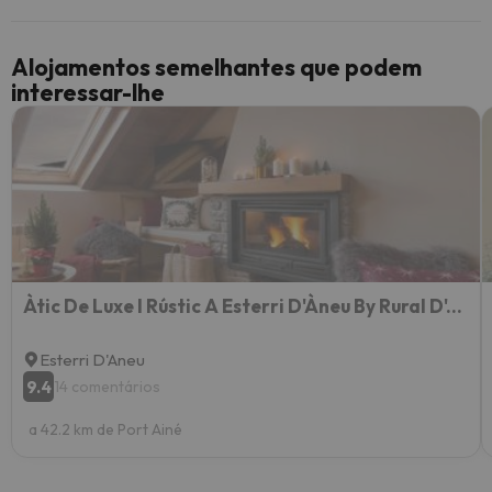
Alojamentos semelhantes que podem
interessar-lhe
Àtic De Luxe I Rústic A Esterri D'Àneu By Rural D'Àneu
Esterri D'Aneu
9.4
14 comentários
a 42.2 km de Port Ainé