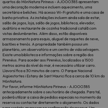
quartos do MónNatura Pirineus - AJOOO385 apresentam
uma decoração moderna e incluem aquecimento, uma
secretária e beliches. Há acesso Wi-Fi gratuito e uma casa de
banho privativa. As instalações incluem ainda sala de estar,
salão de jogos, loja, salão de jogos, biblioteca, elevador,
auditório e restaurante de cozinha tradicional catalã com
vistas deslumbrantes. Além disso, estão disponíveis
armazenamento para esquis, aluguel de raquetes de neve,
bastões e trenós. A propriedade também possui um
planetário, um observatório e um centro de vida selvagem.
Existe uma biblioteca e informações sobre a região dos
Pirenéus. Para aceder aos Pirenéus, localizados a 1500
metros acima do nível do mar, é necessário utilizar carro.
Llavorsí fica a 30 minutos de carro. O Parque Nacional
Aigüestortes i Estany de Sant Maurici fica a cerca de 10 km do
MónNatura.
Por favor, informe MónNatura Pirineus - AJOOO385
antecipadamente sobre o seu horário de chegada. Para tal,
poderá utilizar a caixa de pedidos especiais no momento da
reserva ou contactar diretamente o alojamento. Os dados
para contato aparecem na confirmação da reserva. Um