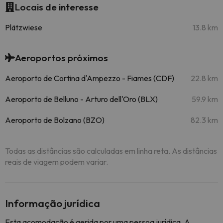
Locais de interesse
Plätzwiese
13.8 km
Aeroportos próximos
Aeroporto de Cortina d'Ampezzo - Fiames (CDF)
22.8 km
Aeroporto de Belluno - Arturo dell'Oro (BLX)
59.9 km
Aeroporto de Bolzano (BZO)
82.3 km
Todas as distâncias são calculadas em linha reta. As distâncias
reais de viagem podem variar.
Informação jurídica
Esta acomodação é gerida por uma pessoa jurídica. A