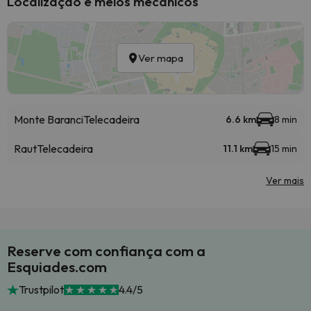
Localização e meios mecânicos
Ver mapa
Monte Baranci
Telecadeira
6.6 km
8 min
Raut
Telecadeira
11.1 km
15 min
Ver mais
Reserve com confiança com a
Esquiades.com
Trustpilot
4.4/5