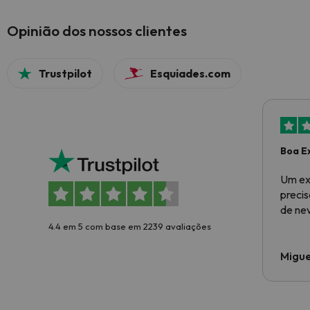
Opinião dos nossos clientes
Trustpilot
Esquiades.com
Boa E
Um ex
preci
de ne
4.4 em 5 com base em 2239 avaliações
Migue