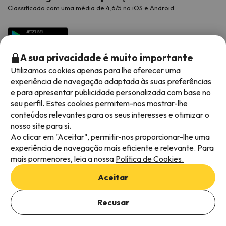
Classificado com uma média de 4,6/5 no iOS e Android.
A sua privacidade é muito importante
Utilizamos cookies apenas para lhe oferecer uma
experiência de navegação adaptada às suas preferências
e para apresentar publicidade personalizada com base no
seu perfil. Estes cookies permitem-nos mostrar-lhe
conteúdos relevantes para os seus interesses e otimizar o
Métodos de pagamento disponíveis
nosso site para si.
Ao clicar em "Aceitar", permitir-nos proporcionar-lhe uma
experiência de navegação mais eficiente e relevante. Para
mais pormenores, leia a nossa
Política de Cookies.
Termos e condições gerais
Aceitar
Privacidade dos dados
Adicionar datas para verificar a disponibilidade
Política de cookies
Recusar
Selecionar datas
Viajes para ti S.L.U. Copyright © Esquiades.com 2002-2026