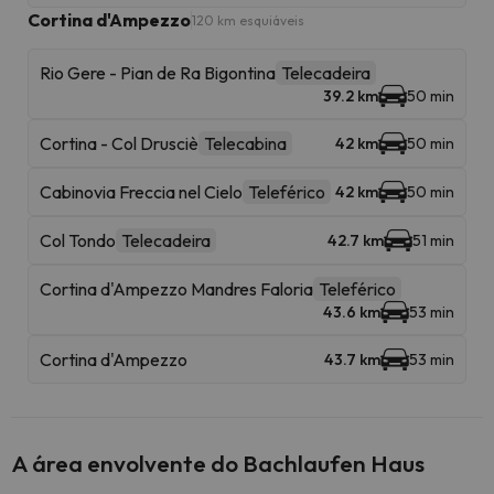
Cortina d'Ampezzo
120 km esquiáveis
Rio Gere - Pian de Ra Bigontina
Telecadeira
39.2 km
50 min
Cortina - Col Drusciè
Telecabina
42 km
50 min
Cabinovia Freccia nel Cielo
Teleférico
42 km
50 min
Col Tondo
Telecadeira
42.7 km
51 min
Cortina d'Ampezzo Mandres Faloria
Teleférico
43.6 km
53 min
Cortina d'Ampezzo
43.7 km
53 min
A área envolvente do Bachlaufen Haus