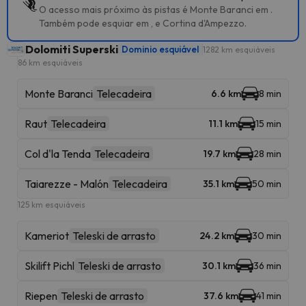
O acesso mais próximo às pistas é Monte Baranci em .
Também pode esquiar em , e Cortina d'Ampezzo.
Dolomiti Superski
Dominio esquiável
1282 km esquiáveis
86 km esquiáveis
Monte Baranci
Telecadeira
6.6 km
8 min
Raut
Telecadeira
11.1 km
15 min
Col d'la Tenda
Telecadeira
19.7 km
28 min
Taiarezze - Malón
Telecadeira
35.1 km
50 min
125 km esquiáveis
Kameriot
Teleski de arrasto
24.2 km
30 min
Skilift Pichl
Teleski de arrasto
30.1 km
36 min
Riepen
Teleski de arrasto
37.6 km
41 min