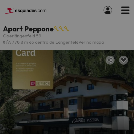
Apart Peppone
Oberlängenfeld 59
A 778.8 m do centro de Längenfeld
Ver no mapa