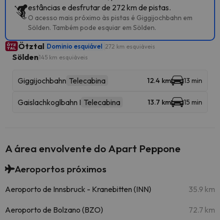
estâncias e desfrutar de 272 km de pistas.
O acesso mais próximo às pistas é Giggijochbahn em
Sölden. Também pode esquiar em Sölden.
Ötztal
Dominio esquiável
272 km esquiáveis
Sölden
145 km esquiáveis
Giggijochbahn
Telecabina
12.4 km
13 min
Gaislachkoglbahn I
Telecabina
13.7 km
15 min
A área envolvente do Apart Peppone
Aeroportos próximos
Aeroporto de Innsbruck - Kranebitten (INN)
35.9 km
Aeroporto de Bolzano (BZO)
72.7 km