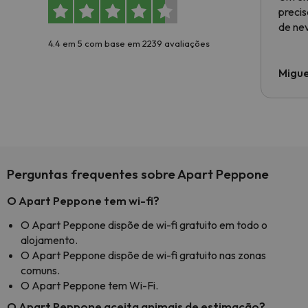
preci
de ne
4.4 em 5 com base em 2239 avaliações
Migue
Perguntas frequentes sobre Apart Peppone
O Apart Peppone tem wi-fi?
O Apart Peppone dispõe de wi-fi gratuito em todo o
alojamento.
O Apart Peppone dispõe de wi-fi gratuito nas zonas
comuns.
O Apart Peppone tem Wi-Fi.
O Apart Peppone aceita animais de estimação?