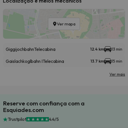
Localização e meios mecânicos
Ver mapa
Giggijochbahn
Telecabina
12.4 km
13 min
Gaislachkoglbahn I
Telecabina
13.7 km
15 min
Ver mais
Reserve com confiança com a
Esquiades.com
Trustpilot
4.4/5