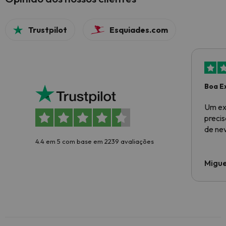
Trustpilot
Esquiades.com
Boa E
Um ex
preci
de ne
4.4 em 5 com base em 2239 avaliações
Migue