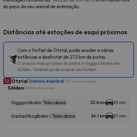
do peso do seu animal de estimação.
Distâncias até estações de esqui próximas
Com o forfait de Ötztal, pode aceder a várias
estâncias e desfrutar de 272 km de pistas.
O acesso mais próximo às pistas é Giggijochbahn em
Sölden. Também pode esquiar em Sölden.
Ötztal
Dominio esquiável
272 km esquiáveis
Sölden
145 km esquiáveis
Giggijochbahn
Telecabina
22.8 km
25 min
Gaislachkoglbahn I
Telecabina
24.1 km
27 min