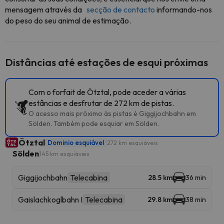
mensagem através da
secção de contacto
informando-nos
do peso do seu animal de estimação.
Distâncias até estações de esqui próximas
Com o forfait de Ötztal, pode aceder a várias
estâncias e desfrutar de 272 km de pistas.
O acesso mais próximo às pistas é Giggijochbahn em
Sölden. Também pode esquiar em Sölden.
Ötztal
Dominio esquiável
272 km esquiáveis
Sölden
145 km esquiáveis
Giggijochbahn
Telecabina
28.5 km
36 min
Gaislachkoglbahn I
Telecabina
29.8 km
38 min