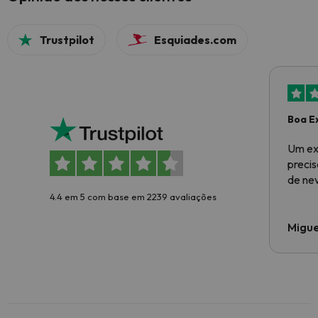
Trustpilot
Esquiades.com
Boa E
Um ex
preci
de ne
4.4 em 5 com base em 2239 avaliações
Migue