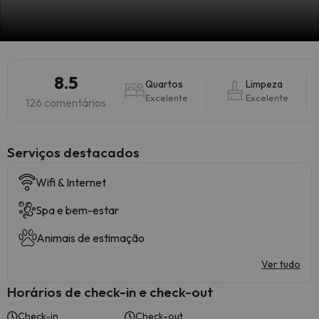
8.5
Quartos
Limpeza
Excelente
Excelente
126 comentários
Serviços destacados
Wifi & Internet
Spa e bem-estar
Animais de estimação
Ver tudo
Horários de check-in e check-out
Check-in
Check-out