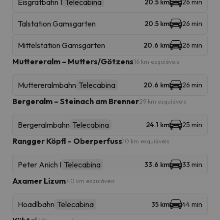
Eisgratbahn 1
Telecabina
20.5 km
26 min
Talstation Gamsgarten
20.5 km
26 min
Mittelstation Gamsgarten
20.6 km
26 min
Muttereralm – Mutters/Götzens
16 km esquiáveis
Muttereralmbahn
Telecabina
20.6 km
26 min
Bergeralm – Steinach am Brenner
29 km esquiáveis
Bergeralmbahn
Telecabina
24.1 km
25 min
Rangger Köpfl – Oberperfuss
10 km esquiáveis
Peter Anich I
Telecabina
33.6 km
33 min
Axamer Lizum
40 km esquiáveis
Hoadlbahn
Telecabina
35 km
44 min