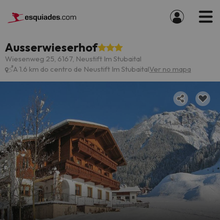
Ausserwieserhof
Wiesenweg 25, 6167, Neustift Im Stubaital
A 1.6 km do centro de Neustift Im Stubaital
Ver no mapa