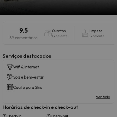
9.5
Quartos
Limpeza
Excelente
Excelente
89 comentários
Serviços destacados
Wifi & Internet
Spa e bem-estar
Cacifo para Skis
Ver tudo
Horários de check-in e check-out
Check-in
Check-out