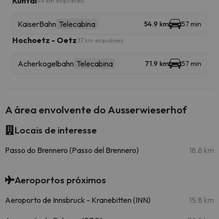
Kühtai
49 km esquiáveis
KaiserBahn
Telecabina
54.9 km
57 min
Hochoetz - Oetz
37 km esquiáveis
Acherkogelbahn
Telecabina
71.9 km
57 min
A área envolvente do Ausserwieserhof
Locais de interesse
Passo do Brennero (Passo del Brennero)
18.8 km
Aeroportos próximos
Aeroporto de Innsbruck - Kranebitten (INN)
15.8 km