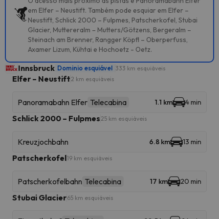
O acesso mais próximo às pistas é Panoramabahn Elfer
em Elfer – Neustift. Também pode esquiar em Elfer –
Neustift, Schlick 2000 – Fulpmes, Patscherkofel, Stubai
Glacier, Muttereralm – Mutters/Götzens, Bergeralm –
Steinach am Brenner, Rangger Köpfl – Oberperfuss,
Axamer Lizum, Kühtai e Hochoetz - Oetz.
Innsbruck
Dominio esquiável
333 km esquiáveis
Elfer – Neustift
2 km esquiáveis
Panoramabahn Elfer
Telecabina
1.1 km
4 min
Schlick 2000 – Fulpmes
25 km esquiáveis
Kreuzjochbahn
6.8 km
13 min
Patscherkofel
19 km esquiáveis
Patscherkofelbahn
Telecabina
17 km
20 min
Stubai Glacier
65 km esquiáveis