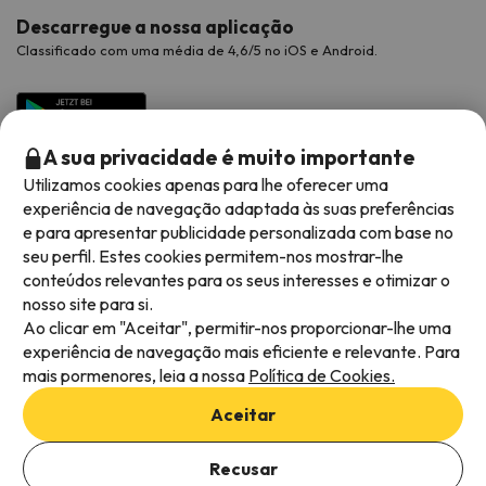
Descarregue a nossa aplicação
Classificado com uma média de 4,6/5 no iOS e Android.
A sua privacidade é muito importante
Utilizamos cookies apenas para lhe oferecer uma
experiência de navegação adaptada às suas preferências
e para apresentar publicidade personalizada com base no
seu perfil. Estes cookies permitem-nos mostrar-lhe
conteúdos relevantes para os seus interesses e otimizar o
Métodos de pagamento disponíveis
nosso site para si.
Ao clicar em "Aceitar", permitir-nos proporcionar-lhe uma
experiência de navegação mais eficiente e relevante. Para
mais pormenores, leia a nossa
Política de Cookies.
Termos e condições gerais
Aceitar
Privacidade dos dados
Adicionar datas para verificar a disponibilidade
Política de cookies
Recusar