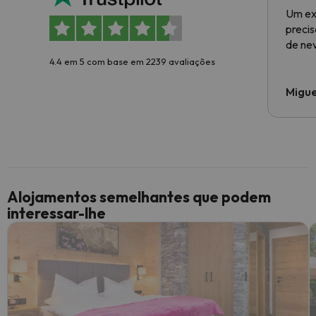
Um ex
preci
de ne
4.4 em 5 com base em 2239 avaliações
Migue
Alojamentos semelhantes que podem
interessar-lhe