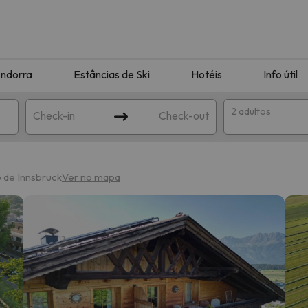
ndorra
Estâncias de Ski
Hotéis
Info útil
2 adultos
Check-in
Check-out
ha
o de Innsbruck
Ver no mapa
corresponda à sua pesquisa. Tente modificar o destino.