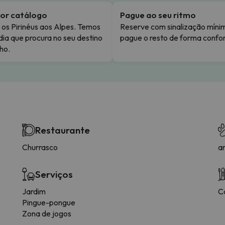
or catálogo
Pague ao seu ritmo
os Pirinéus aos Alpes. Temos
Reserve com sinalização míni
dia que procura no seu destino
pague o resto de forma confor
ho.
Restaurante
Churrasco
a
Serviços
Jardim
C
Pingue-pongue
Zona de jogos