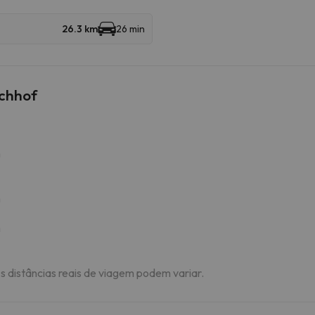
26.3 km
26 min
echhof
m
m
m
As distâncias reais de viagem podem variar.