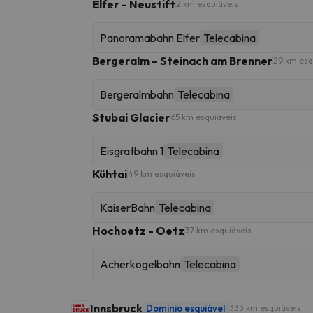
Elfer – Neustift
2 km esquiáveis
Panoramabahn Elfer
Telecabina
Bergeralm – Steinach am Brenner
29 km esq
Bergeralmbahn
Telecabina
Stubai Glacier
65 km esquiáveis
Eisgratbahn 1
Telecabina
Kühtai
49 km esquiáveis
KaiserBahn
Telecabina
Hochoetz - Oetz
37 km esquiáveis
Acherkogelbahn
Telecabina
Innsbruck
Dominio esquiável
333 km esquiáveis