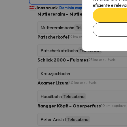
eficiente e relev
Innsbruck
Dominio esquiável
333 km esquiáveis
Muttereralm – Mutters/Götzens
16 km esqui
Muttereralmbahn
Telecabina
Patscherkofel
19 km esquiáveis
Patscherkofelbahn
Telecabina
Schlick 2000 – Fulpmes
25 km esquiáveis
Kreuzjochbahn
Axamer Lizum
40 km esquiáveis
Hoadlbahn
Telecabina
Rangger Köpfl – Oberperfuss
10 km esquiávei
Peter Anich I
Telecabina