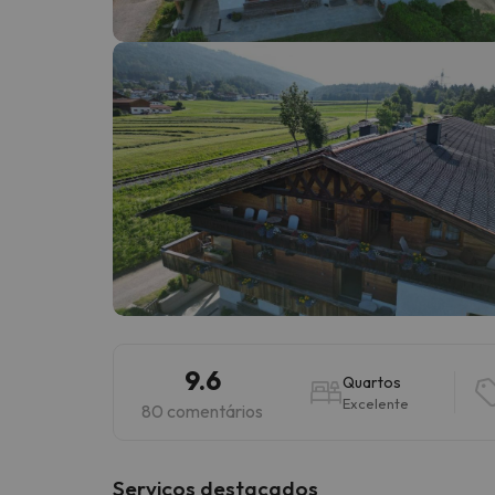
Bem, parece que o nosso Seeker perdeu o seu
9.6
Quartos
Excelente
80 comentários
Serviços destacados