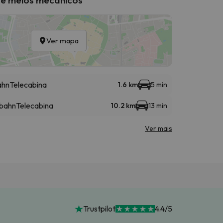
Ver mapa
ahn
Telecabina
1.6 km
5 min
lbahn
Telecabina
10.2 km
13 min
Ver mais
Trustpilot
4.4/5