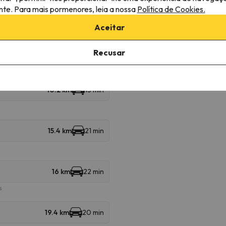
ante. Para mais pormenores, leia a nossa
Política de Cookies.
áveis
Aceitar
1.6 km
5 min
Recusar
10.2 km
13 min
15.4 km
21 min
16 km
22 min
s
19.4 km
20 min