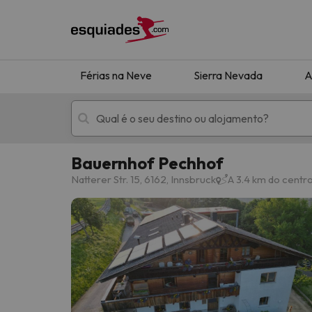
Férias na Neve
Sierra Nevada
A
Bauernhof Pechhof
Férias na neve
Hotéis de montan
Natterer Str. 15, 6162, Innsbruck
A 3.4 km do centr
Oops, não encontramos nenhum resultado que 