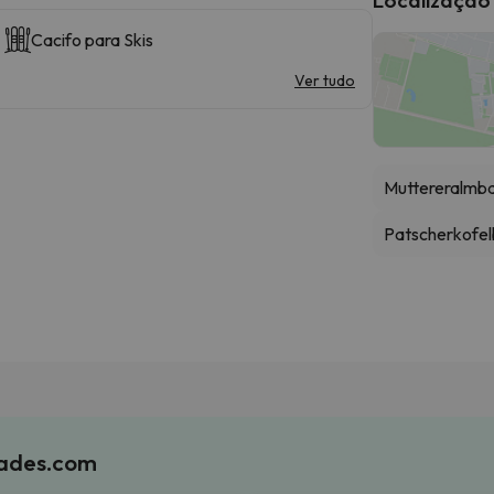
Cacifo para Skis
Ver tudo
Muttereralmb
Patscherkofe
iades.com