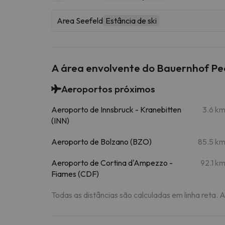
Area Seefeld
Estância de ski
A área envolvente do Bauernhof P
Aeroportos próximos
Aeroporto de Innsbruck - Kranebitten
3.6 k
(INN)
Aeroporto de Bolzano (BZO)
85.5 k
Aeroporto de Cortina d'Ampezzo -
92.1 k
Fiames (CDF)
Todas as distâncias são calculadas em linha reta. 