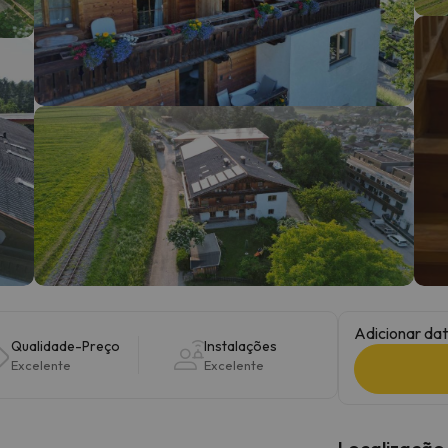
 caminho. Assim que encontrar a sua bússola, estará de volta.
Adicionar dat
Qualidade-Preço
Instalações
Excelente
Excelente
Localização