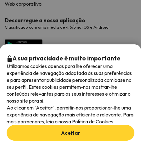
Web corporativa
Descarregue a nossa aplicação
Classificado com uma média de 4,6/5 no iOS e Android.
A sua privacidade é muito importante
Utilizamos cookies apenas para lhe oferecer uma
experiência de navegação adaptada às suas preferências
e para apresentar publicidade personalizada com base no
seu perfil. Estes cookies permitem-nos mostrar-lhe
conteúdos relevantes para os seus interesses e otimizar o
Métodos de pagamento disponíveis
nosso site para si.
Ao clicar em "Aceitar", permitir-nos proporcionar-lhe uma
experiência de navegação mais eficiente e relevante. Para
mais pormenores, leia a nossa
Política de Cookies.
Termos e condições gerais
Aceitar
Privacidade dos dados