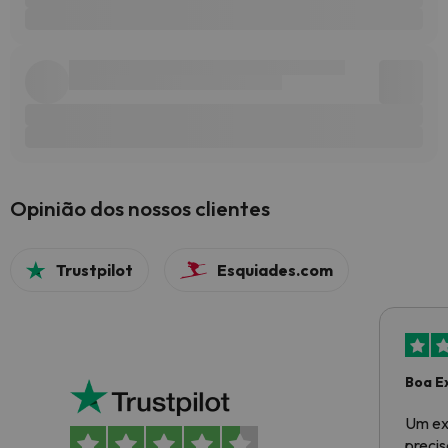
Opinião dos nossos clientes
Trustpilot
Esquiades.com
Boa E
Um ex
preci