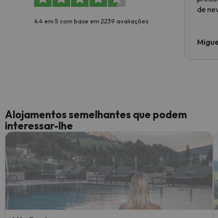
de ne
4.4 em 5 com base em 2239 avaliações
Migue
Alojamentos semelhantes que podem
interessar-lhe