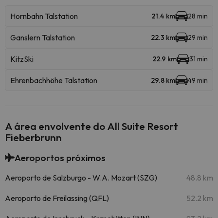
Hornbahn Talstation
21.4 km
28 min
Ganslern Talstation
22.3 km
29 min
KitzSki
22.9 km
31 min
Ehrenbachhöhe Talstation
29.8 km
49 min
A área envolvente do All Suite Resort
Fieberbrunn
Aeroportos próximos
Aeroporto de Salzburgo - W.A. Mozart (SZG)
48.8 km
Aeroporto de Freilassing (QFL)
52.2 km