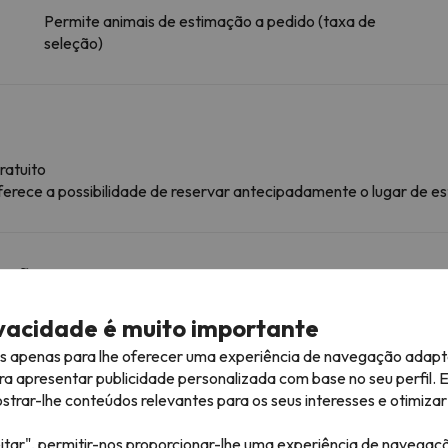
Permite animais de estimação a pedido (taxa de
seleção)
ratuito
ferece a possibilidade de reservar antecipadamente o lugar de e
mação
ra consultar as suas condições, é essencial que nos envie uma
ão.
ivacidade é muito importante
es apenas para lhe oferecer uma experiência de navegação adapt
ra apresentar publicidade personalizada com base no seu perfil. 
róximas
rar-lhe conteúdos relevantes para os seus interesses e otimizar 
itar", permitir-nos proporcionar-lhe uma experiência de navegaç