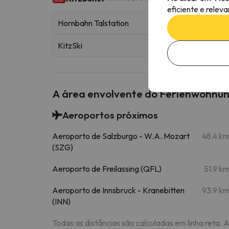
eficiente e relev
Hornbahn Talstation
KitzSki
A área envolvente do Ferienwohnu
Aeroportos próximos
Aeroporto de Salzburgo - W.A. Mozart
48.4 k
(SZG)
Aeroporto de Freilassing (QFL)
51.9 k
Aeroporto de Innsbruck - Kranebitten
93.9 k
(INN)
Todas as distâncias são calculadas em linha reta. 