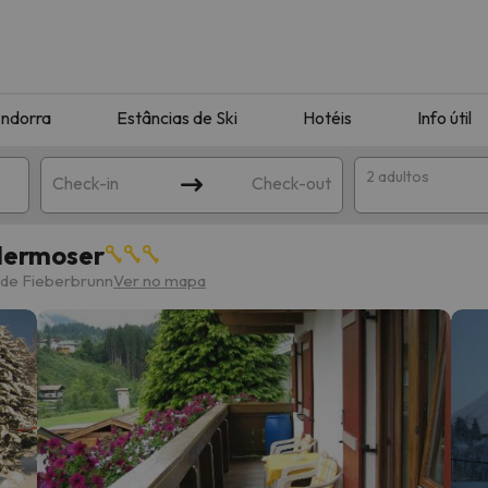
ndorra
Estâncias de Ski
Hotéis
Info útil
2 adultos
Check-in
Check-out
dermoser
ha
 de Fieberbrunn
Ver no mapa
corresponda à sua pesquisa. Tente modificar o destino.