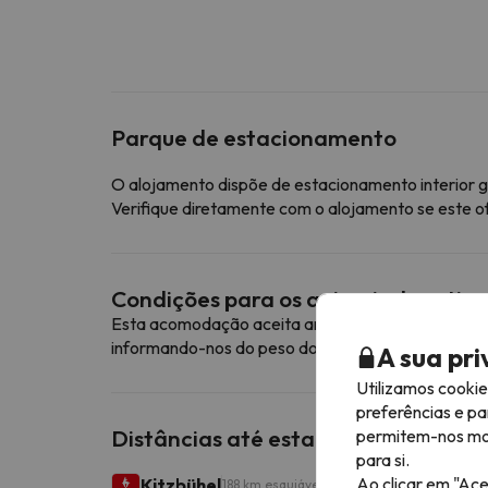
Parque de estacionamento
O alojamento dispõe de estacionamento interior g
Verifique diretamente com o alojamento se este o
Condições para os animais de esti
Esta acomodação aceita animais de estimação. Pa
informando-nos do peso do seu animal de estimaç
A sua pr
Utilizamos cooki
preferências e pa
Distâncias até estações de esqui p
permitem-nos most
para si.
Ao clicar em "Ace
Kitzbühel
188 km esquiáveis