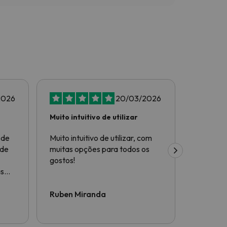
2026
20/03/2026
Muito intuitivo de utilizar
Tudo top
 de
Muito intuitivo de utilizar, com
Tudo top!
 de
muitas opções para todos os
gostos!
as
ou
Ruben Miranda
Luís Ma
OK,