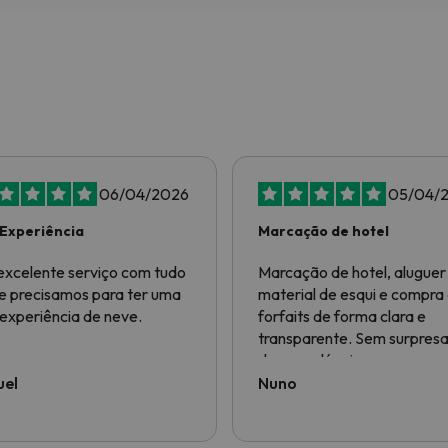
06/04/2026
05/04/
Experiência
Marcação de hotel
xcelente serviço com tudo
Marcação de hotel, aluguer
e precisamos para ter uma
material de esqui e compra
experiência de neve.
forfaits de forma clara e
transparente. Sem surpres
desagradáveis nos preços 
nos serviços. Correu tudo a
uel
Nuno
100% como esperado, foi
chegar, dar o nome e tudo 
nem foi preciso mostrar os