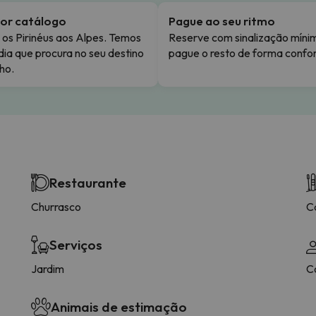
or catálogo
Pague ao seu ritmo
os Pirinéus aos Alpes. Temos
Reserve com sinalização míni
dia que procura no seu destino
pague o resto de forma confor
ho.
Restaurante
Churrasco
C
Serviços
Jardim
C
Animais de estimação