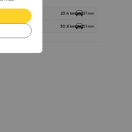
23.4 km
31 min
30.8 km
51 min