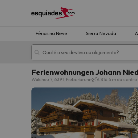
Férias na Neve
Sierra Nevada
A
Ferienwohnungen Johann Nie
Férias na neve
Hotéis de montan
Walchau 7, 6391, Fieberbrunn
A 816.6 m do centro
Oops, não encontramos nenhum resultado que 