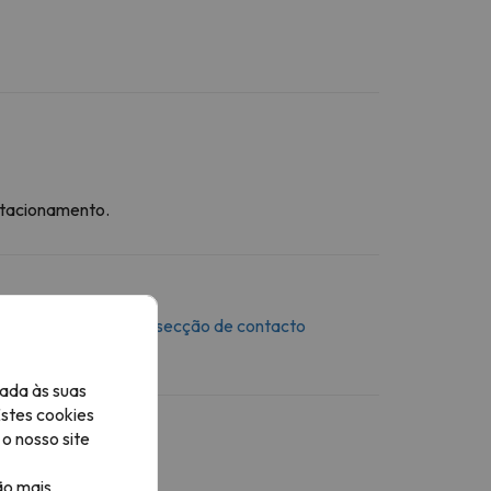
stacionamento.
 mensagem através da
secção de contacto
ada às suas
Estes cookies
o nosso site
ão mais