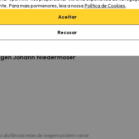
ante. Para mais pormenores, leia a nossa
Política de Cookies.
Ganslern Talstation
22.5 km
29 min
Aceitar
Ehrenbachhöhe Talstation
24 km
32 min
Recusar
ngen Johann Niedermoser
m
m
m
As distâncias reais de viagem podem variar.