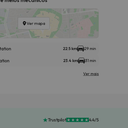
Ver mapa
tation
22.5 km
29 min
ation
23.4 km
31 min
Ver mais
Trustpilot
4.4/5