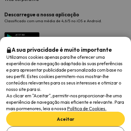
Descarregue a nossa aplicação
Classificado com uma média de 4,6/5 no iOS e Android.
A sua privacidade é muito importante
Utilizamos cookies apenas para lhe oferecer uma
experiência de navegação adaptada às suas preferências
e para apresentar publicidade personalizada com base no
seu perfil. Estes cookies permitem-nos mostrar-lhe
conteúdos relevantes para os seus interesses e otimizar o
Métodos de pagamento disponíveis
nosso site para si.
Ao clicar em "Aceitar", permitir-nos proporcionar-lhe uma
experiência de navegação mais eficiente e relevante. Para
mais pormenores, leia a nossa
Política de Cookies.
Termos e condições gerais
Aceitar
Privacidade dos dados
Adicionar datas para verificar a disponibilidade