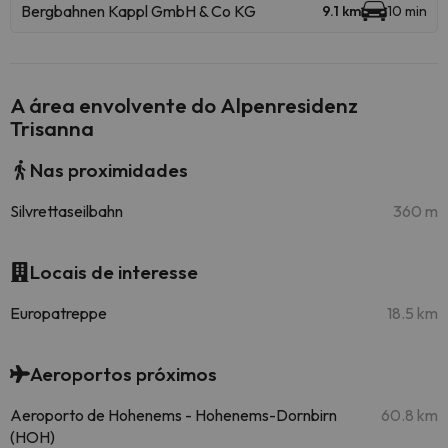
Bergbahnen Kappl GmbH & Co KG
9.1 km
10 min
A área envolvente do Alpenresidenz
Trisanna
Nas proximidades
Silvrettaseilbahn
360 m
Locais de interesse
Europatreppe
18.5 km
Aeroportos próximos
Aeroporto de Hohenems - Hohenems-Dornbirn
60.8 km
(HOH)