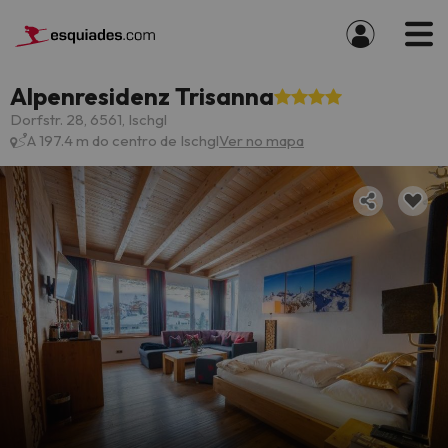
Alpenresidenz Trisanna
Dorfstr. 28, 6561, Ischgl
A 197.4 m do centro de Ischgl
Ver no mapa