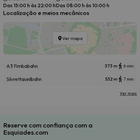
Das 15:00 h às 22:00 h
Das 08:00 h às 10:00 h
Localização e meios mecânicos
Ver mapa
A3 Fimbabahn
373 m
6 min
Silvrettaseilbahn
532 m
7 min
Ver mais
Reserve com confiança com a
Esquiades.com