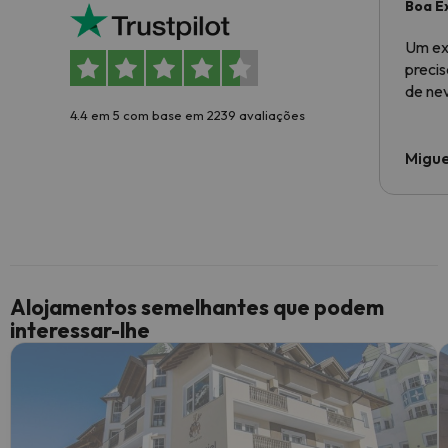
Boa E
Um ex
preci
de ne
4.4 em 5 com base em 2239 avaliações
Migue
Alojamentos semelhantes que podem
interessar-lhe