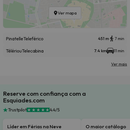
Ver mapa
Pinatelle
Teleférico
451 m
7 min
Télériou
Telecabina
7.4 km
11 min
Ver mais
Reserve com confiança com a
Esquiades.com
Trustpilot
4.4/5
Líder em Férias na Neve
O maior catálogo