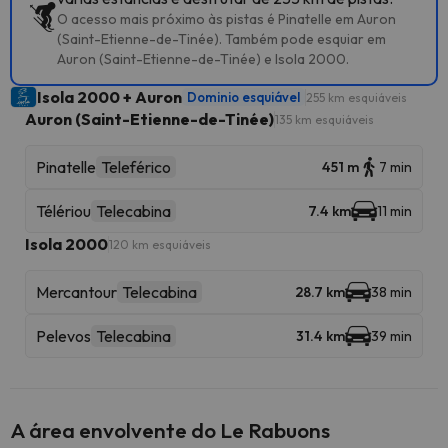
O acesso mais próximo às pistas é Pinatelle em Auron
(Saint-Etienne-de-Tinée). Também pode esquiar em
Auron (Saint-Etienne-de-Tinée) e Isola 2000.
Isola 2000 + Auron
Dominio esquiável
255 km esquiáveis
Auron (Saint-Etienne-de-Tinée)
135 km esquiáveis
Pinatelle
Teleférico
451 m
7 min
Télériou
Telecabina
7.4 km
11 min
Isola 2000
120 km esquiáveis
Mercantour
Telecabina
28.7 km
38 min
Pelevos
Telecabina
31.4 km
39 min
A área envolvente do Le Rabuons