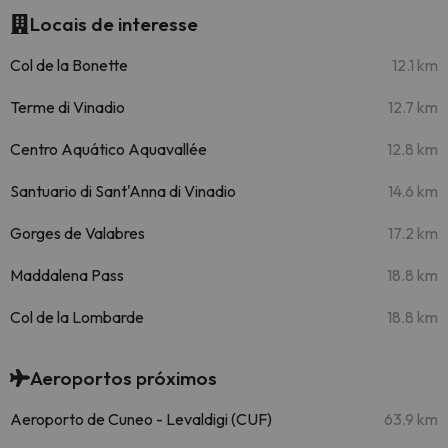
Locais de interesse
Col de la Bonette
12.1 km
Terme di Vinadio
12.7 km
Centro Aquático Aquavallée
12.8 km
Santuario di Sant'Anna di Vinadio
14.6 km
Gorges de Valabres
17.2 km
Maddalena Pass
18.8 km
Col de la Lombarde
18.8 km
Aeroportos próximos
Aeroporto de Cuneo - Levaldigi (CUF)
63.9 km