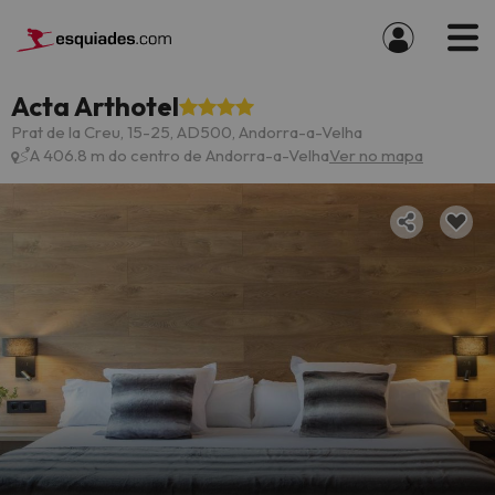
Acta Arthotel
Prat de la Creu, 15-25, AD500, Andorra-a-Velha
A 406.8 m do centro de Andorra-a-Velha
Ver no mapa