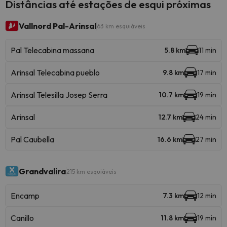
Distâncias até estações de esqui próximas
Vallnord Pal-Arinsal
63 km esquiáveis
Pal Telecabina massana
5.8 km
11 min
Arinsal Telecabina pueblo
9.8 km
17 min
Arinsal Telesilla Josep Serra
10.7 km
19 min
Arinsal
12.7 km
24 min
Pal Caubella
16.6 km
27 min
Grandvalira
215 km esquiáveis
Encamp
7.3 km
12 min
Canillo
11.8 km
19 min