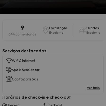
9
Localização
Quartos
Excelente
Excelente
644 comentários
Serviços destacados
Wifi & Internet
Spa e bem-estar
Cacifo para Skis
Ver tudo
Horários de check-in e check-out
Check-in
Check-out