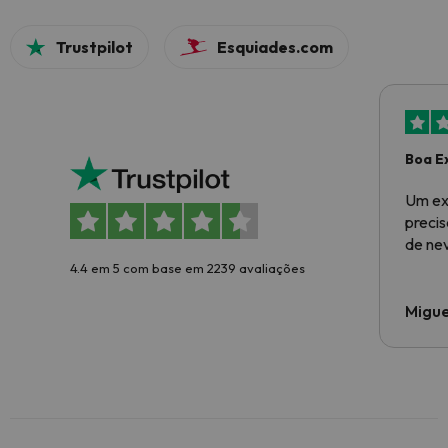
Trustpilot
Esquiades.com
Boa E
Um ex
preci
de ne
4.4 em 5 com base em 2239 avaliações
Migue