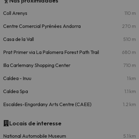
Nas proximidades
Coll Arenys
110 m
Centre Comercial Pyrénées Andorra
270 m
Casa de la Vall
510 m
Prat Primer via La Palomera Forest Path Trail
680 m
Illa Carlemany Shopping Center
710 m
Caldea - Inuu
1 km
Caldea Spa
1.1 km
Escaldes-Engordany Arts Centre (CAEE)
1.2 km
Locais de interesse
National Automobile Museum
5.1 km