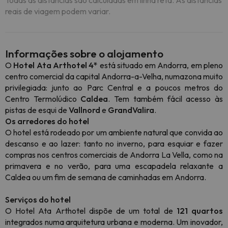
Todas as distâncias são calculadas em linha reta. As distâncias
reais de viagem podem variar.
Informações sobre o alojamento
O
Hotel Ata Arthotel 4*
está situado em Andorra, em pleno
centro comercial da capital Andorra-a-Velha, numa
zona muito
privilegiada: junto ao Parc Central e a poucos metros do
Centro Termolúdico
Caldea
.
Tem também fácil acesso às
pistas de esqui de
Vallnord
e
GrandValira
.
Os arredores do hotel
O hotel está rodeado por um ambiente natural que convida ao
descanso e ao lazer: tanto no inverno, para esquiar e fazer
compras nos centros comerciais de Andorra La Vella, como na
primavera e no verão, para uma escapadela relaxante a
Caldea ou um fim de semana de caminhadas em Andorra.
Serviços do hotel
O Hotel Ata Arthotel dispõe de um total de
121 quartos
integrados numa arquitetura urbana e moderna. Um inovador,