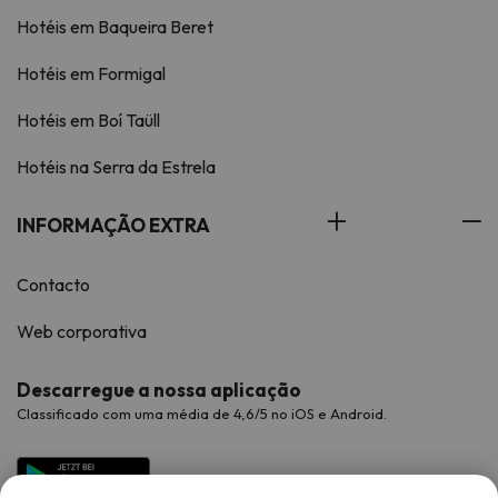
Hotéis em Baqueira Beret
Hotéis em Formigal
Hotéis em Boí Taüll
Hotéis na Serra da Estrela
INFORMAÇÃO EXTRA
Contacto
Web corporativa
Descarregue a nossa aplicação
Classificado com uma média de 4,6/5 no iOS e Android.