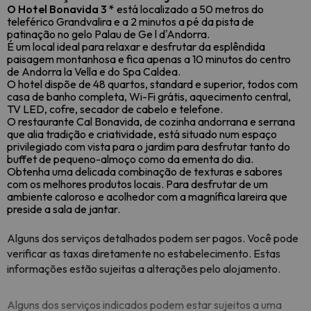
O Hotel Bonavida 3 *
está localizado a 50 metros do
teleférico Grandvalira e a 2 minutos a pé da
pista de
patinação no gelo Palau de Ge l d'Andorra.
É um local ideal para relaxar e desfrutar da esplêndida
paisagem montanhosa e fica apenas a 10 minutos do centro
de Andorra la Vella e do Spa Caldea.
O hotel dispõe de 48 quartos, standard e superior, todos com
casa de banho completa, Wi-Fi grátis, aquecimento central,
TV LED, cofre, secador de cabelo e telefone.
O restaurante Cal Bonavida, de cozinha andorrana e serrana
que alia tradição e criatividade, está situado num espaço
privilegiado com vista para o jardim para desfrutar tanto do
buffet de pequeno-almoço como da ementa do dia.
Obtenha uma delicada combinação de texturas e sabores
com os melhores produtos locais. Para desfrutar de um
ambiente caloroso e acolhedor com a magnífica lareira que
preside a sala de jantar.
Alguns dos serviços detalhados podem ser pagos. Você pode
verificar as taxas
diretamente no estabelecimento
. Estas
informações estão sujeitas a alterações pelo alojamento.
Alguns dos serviços indicados podem estar sujeitos a uma