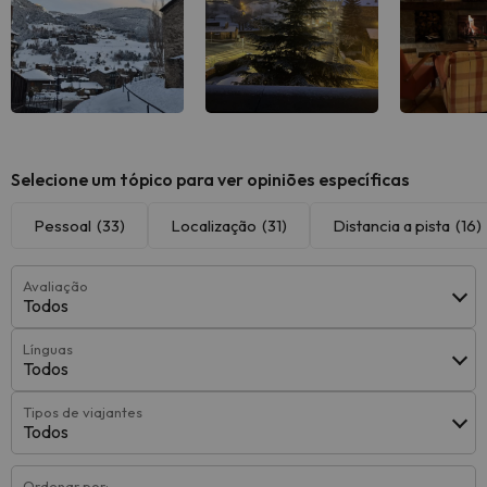
Ver todas
Ver todas
Ver 
Selecione um tópico para ver opiniões específicas
Pessoal
(33)
Localização
(31)
Distancia a pista
(16)
Avaliação
Todos
Línguas
Todos
Tipos de viajantes
Todos
Ordenar por: