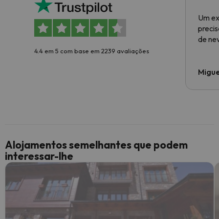
Um ex
preci
de ne
4.4 em 5 com base em 2239 avaliações
Migue
Alojamentos semelhantes que podem
interessar-lhe