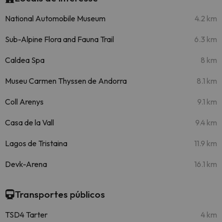
National Automobile Museum
4.2 km
Sub-Alpine Flora and Fauna Trail
6.3 km
Caldea Spa
8 km
Museu Carmen Thyssen de Andorra
8.1 km
Coll Arenys
9.1 km
Casa de la Vall
9.4 km
Lagos de Tristaina
11.9 km
Devk-Arena
16.1 km
Transportes públicos
TSD4 Tarter
4 km