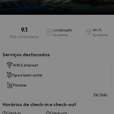
9.1
Localização
Wi-Fi
Excelente
Excelente
368 comentários
Serviços destacados
Wifi & Internet
Spa e bem-estar
Piscinas
Ver tudo
Horários de check-in e check-out
Check-in
Check-out