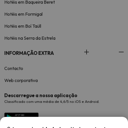
Hotéis em Baqueira Beret
Hotéis em Formigal
Hotéis em Boí Taüll
Hotéis na Serra da Estrela
INFORMAÇÃO EXTRA
Contacto
Web corporativa
Descarregue a nossa aplicação
Classificado com uma média de 4,6/5 no iOS e Android.