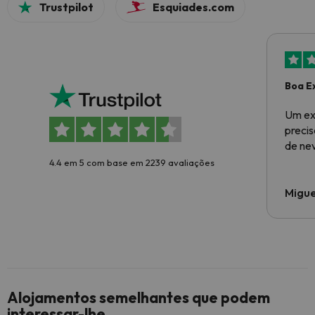
Trustpilot
Esquiades.com
Boa E
Um ex
preci
de ne
4.4 em 5 com base em 2239 avaliações
Migue
Alojamentos semelhantes que podem
interessar-lhe