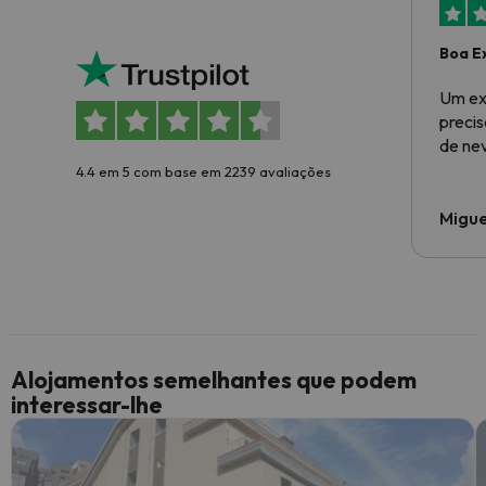
Boa E
Um ex
preci
de ne
4.4 em 5 com base em 2239 avaliações
Migue
Alojamentos semelhantes que podem
interessar-lhe