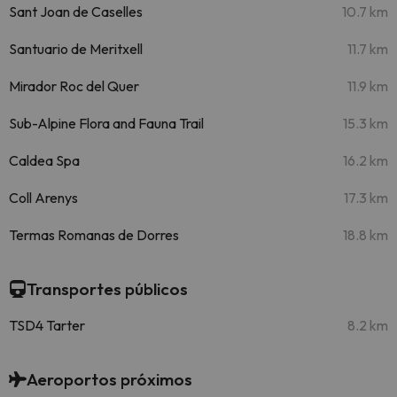
Sant Joan de Caselles
10.7 km
Santuario de Meritxell
11.7 km
Mirador Roc del Quer
11.9 km
Sub-Alpine Flora and Fauna Trail
15.3 km
Caldea Spa
16.2 km
Coll Arenys
17.3 km
Termas Romanas de Dorres
18.8 km
Transportes públicos
TSD4 Tarter
8.2 km
Aeroportos próximos