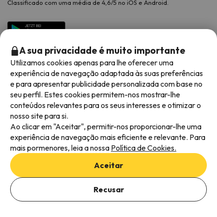
Classificado com uma média de 4,6/5 no iOS e Android.
A sua privacidade é muito importante
Utilizamos cookies apenas para lhe oferecer uma
experiência de navegação adaptada às suas preferências
e para apresentar publicidade personalizada com base no
seu perfil. Estes cookies permitem-nos mostrar-lhe
conteúdos relevantes para os seus interesses e otimizar o
Métodos de pagamento disponíveis
nosso site para si.
Ao clicar em "Aceitar", permitir-nos proporcionar-lhe uma
experiência de navegação mais eficiente e relevante. Para
mais pormenores, leia a nossa
Política de Cookies.
Termos e condições gerais
Aceitar
Privacidade dos dados
Adicionar datas para verificar a disponibilidade
Política de cookies
Recusar
Selecionar datas
Viajes para ti S.L.U. Copyright © Esquiades.com 2002-2026