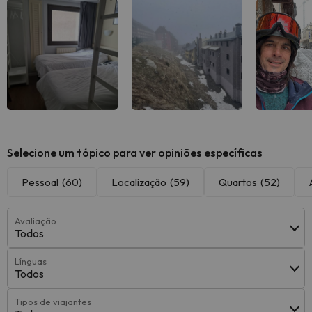
Ver todas
Ver todas
Ver 
Selecione um tópico para ver opiniões específicas
Pessoal
(60)
Localização
(59)
Quartos
(52)
Avaliação
Todos
Línguas
Todos
Tipos de viajantes