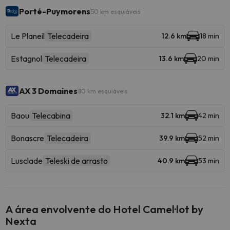
Porté-Puymorens
50 km esquiáveis
Le Planeil
Telecadeira
12.6 km
18 min
Estagnol
Telecadeira
13.6 km
20 min
AX 3 Domaines
80 km esquiáveis
Baou
Telecabina
32.1 km
42 min
Bonascre
Telecadeira
39.9 km
52 min
Lusclade
Teleski de arrasto
40.9 km
53 min
A área envolvente do Hotel Camel·lot by
Nexta