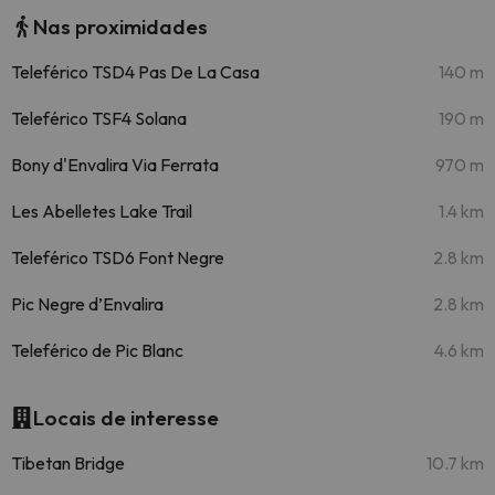
Nas proximidades
Teleférico TSD4 Pas De La Casa
140 m
Teleférico TSF4 Solana
190 m
Bony d'Envalira Via Ferrata
970 m
Les Abelletes Lake Trail
1.4 km
Teleférico TSD6 Font Negre
2.8 km
Pic Negre d’Envalira
2.8 km
Teleférico de Pic Blanc
4.6 km
Locais de interesse
Tibetan Bridge
10.7 km