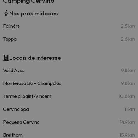
Camping Cervino
Nas proximidades
Falinére
2.5 km
Teppa
2.6 km
Locais de interesse
Val d'Ayas
9.8 km
Monterosa Ski - Champoluc
9.8 km
Terme di Saint-Vincent
10.6 km
Cervino Spa
11 km
Pequeno Cervino
14.9 km
Breithorn
15.9 km