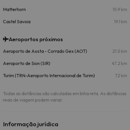
Matterhorn
15.9 km
Castel Savoia
19.1 km
Aeroportos próximos
Aeroporto de Aosta - Corrado Gex (AOT)
21.5 km
Aeroporto de Sion (SIR)
47.2 km
Turim (TRN-Aeroporto Internacional de Turim)
72 km
Todas as distâncias são calculadas em linha reta. As distâncias
reais de viagem podem variar.
Informação jurídica