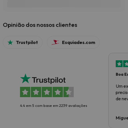
Opinião dos nossos clientes
Trustpilot
Esquiades.com
Boa E
Um ex
preci
de ne
4.4 em 5 com base em 2239 avaliações
Migue