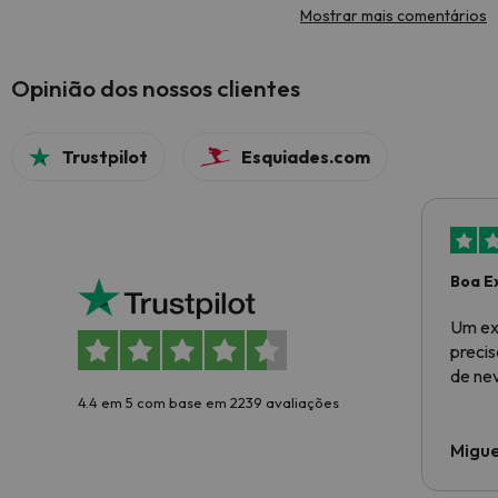
Mostrar mais comentários
Opinião dos nossos clientes
Trustpilot
Esquiades.com
Boa E
Um ex
preci
de ne
4.4 em 5 com base em 2239 avaliações
Migue