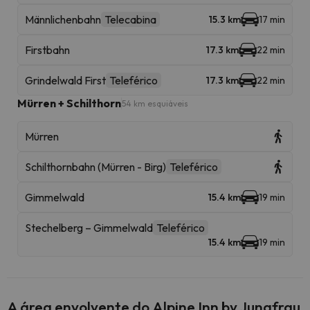
Männlichenbahn
Telecabina
15.3 km
17 min
Firstbahn
17.3 km
22 min
Grindelwald First
Teleférico
17.3 km
22 min
Mürren + Schilthorn
54 km esquiáveis
Mürren
Schilthornbahn (Mürren - Birg)
Teleférico
Gimmelwald
15.4 km
19 min
Stechelberg – Gimmelwald
Teleférico
15.4 km
19 min
A área envolvente do Alpine Inn by Jungfrau