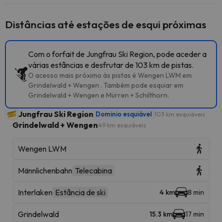
Distâncias até estações de esqui próximas
Com o forfait de Jungfrau Ski Region, pode aceder a
várias estâncias e desfrutar de 103 km de pistas.
O acesso mais próximo às pistas é Wengen LWM em
Grindelwald + Wengen . Também pode esquiar em
Grindelwald + Wengen e Mürren + Schilthorn.
Jungfrau Ski Region
Dominio esquiável
103 km esquiáveis
Grindelwald + Wengen
49 km esquiáveis
Wengen LWM
Männlichenbahn
Telecabina
Interlaken
Estância de ski
4 km
8 min
Grindelwald
15.3 km
17 min