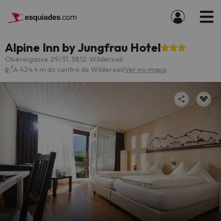
Alpine Inn by Jungfrau Hotel
Obereigasse 29/31, 3812, Wilderswil
A 424.4 m do centro de Wilderswil
Ver no mapa