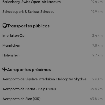
Ballenberg, Swiss Open-Air Museum
19.4 km
Schadaupark & Schloss Schadau
19.9 km
Transportes públicos
Interlaken Ost
3.4 km
Männlichen
7.8 km
Holenstein
9.7 km
Aeroportos próximos
Aeroporto de Skydive Interlaken: Helicopter Skydive
970 m
Aeroporto de Berna - Belp (BRN)
39.6 km
Aeroporto de Sion (SIR)
63.8 km