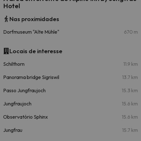
Hotel
Nas proximidades
Dorfmuseum "Alte Mühle"
670 m
Locais de interesse
Schilthorn
11.9 km
Panorama bridge Sigriswil
13.7 km
Passo Jungfraujoch
15.3 km
Jungfraujoch
15.6 km
Observatório Sphinx
15.6 km
Jungfrau
15.7 km