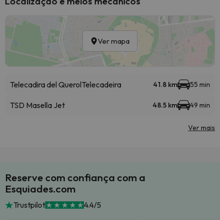
Localização e meios mecânicos
Ver mapa
Telecadira del Querol
Telecadeira
41.8 km
55 min
TSD Masella Jet
48.5 km
49 min
Ver mais
Reserve com confiança com a
Esquiades.com
Trustpilot
4.4/5