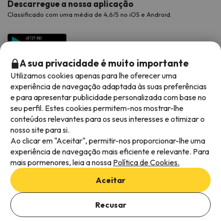
Descarregue a nossa aplicação
Classificado com uma média de 4,6/5 no iOS e Android.
A sua privacidade é muito importante
Utilizamos cookies apenas para lhe oferecer uma
experiência de navegação adaptada às suas preferências
e para apresentar publicidade personalizada com base no
seu perfil. Estes cookies permitem-nos mostrar-lhe
conteúdos relevantes para os seus interesses e otimizar o
Métodos de pagamento disponíveis
nosso site para si.
Ao clicar em "Aceitar", permitir-nos proporcionar-lhe uma
experiência de navegação mais eficiente e relevante. Para
mais pormenores, leia a nossa
Política de Cookies.
Termos e condições gerais
Aceitar
Privacidade dos dados
Adicionar datas para verificar a disponibilidade
Política de cookies
Recusar
Selecionar datas