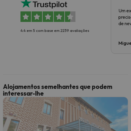
Um ex
preci
de ne
4.4 em 5 com base em 2239 avaliações
Migue
Alojamentos semelhantes que podem
interessar-lhe