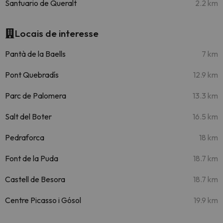
Santuario de Queralt
2.2 km
Locais de interesse
Pantà de la Baells
7 km
Pont Quebradís
12.9 km
Parc de Palomera
13.3 km
Salt del Boter
16.5 km
Pedraforca
18 km
Font de la Puda
18.7 km
Castell de Besora
18.7 km
Centre Picasso i Gósol
19.9 km