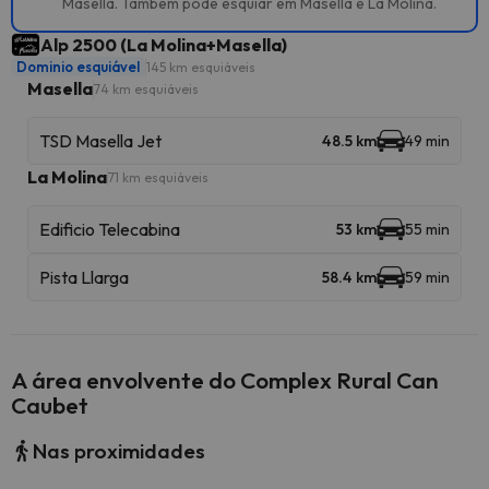
Masella. Também pode esquiar em Masella e La Molina.
Alp 2500 (La Molina+Masella)
Dominio esquiável
145 km esquiáveis
Masella
74 km esquiáveis
TSD Masella Jet
48.5 km
49 min
La Molina
71 km esquiáveis
Edificio Telecabina
53 km
55 min
Pista Llarga
58.4 km
59 min
A área envolvente do Complex Rural Can
Caubet
Nas proximidades