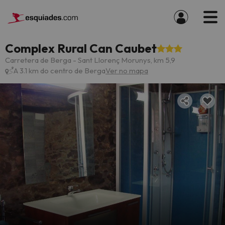
Complex Rural Can Caubet
Carretera de Berga - Sant Llorenç Morunys, km 5,9
A 3.1 km do centro de Berga
Ver no mapa