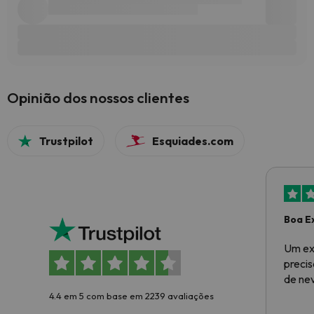
Opinião dos nossos clientes
Trustpilot
Esquiades.com
Boa E
Um ex
preci
de ne
4.4 em 5 com base em 2239 avaliações