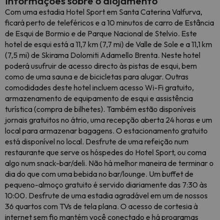
Informações sobre o alojamento
Com uma estadia Hotel Sport em Santa Caterina Valfurva,
ficará perto de teleféricos e a 10 minutos de carro de Estância
de Esqui de Bormio e de Parque Nacional de Stelvio. Este
hotel de esqui está a 11,7 km (7,7 mi) de Valle de Sole e a 11,1 km
(7,5 mi) de Skirama Dolomiti Adamello Brenta. Neste hotel
poderá usufruir de acesso directo às pistas de esqui, bem
como de uma sauna e de bicicletas para alugar. Outras
comodidades deste hotel incluem acesso Wi-Fi gratuito,
armazenamento de equipamento de esqui e assistência
turística (compra de bilhetes). Também estão disponíveis
jornais gratuitos no átrio, uma recepção aberta 24 horas e um
local para armazenar bagagens. O estacionamento gratuito
está disponível no local. Desfrute de uma refeição num
restaurante que serve os hóspedes do Hotel Sport, ou coma
algo num snack-bar/deli. Não há melhor maneira de terminar o
dia do que com uma bebida no bar/lounge. Um buffet de
pequeno-almoço gratuito é servido diariamente das 7:30 às
10:00. Desfrute de uma estadia agradável em um de nossos
36 quartos com TVs de tela plana. O acesso de cortesia à
internet sem fio mantém você conectado e há programas