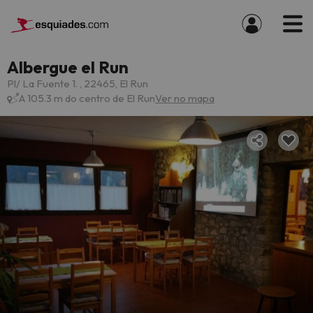
Albergue el Run
Pl/ La Fuente 1. , 22465, El Run
A 105.3 m do centro de El Run
Ver no mapa