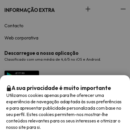
INFORMAÇÃO EXTRA
Contacto
Web corporativa
Descarregue a nossa aplicação
Classificado com uma média de 4,6/5 no iOS e Android.
A sua privacidade é muito importante
Utilizamos cookies apenas para lhe oferecer uma
experiência de navegação adaptada às suas preferências
e para apresentar publicidade personalizada com base no
seu perfil. Estes cookies permitem-nos mostrar-lhe
conteúdos relevantes para os seus interesses e otimizar o
Métodos de pagamento disponíveis
nosso site para si.