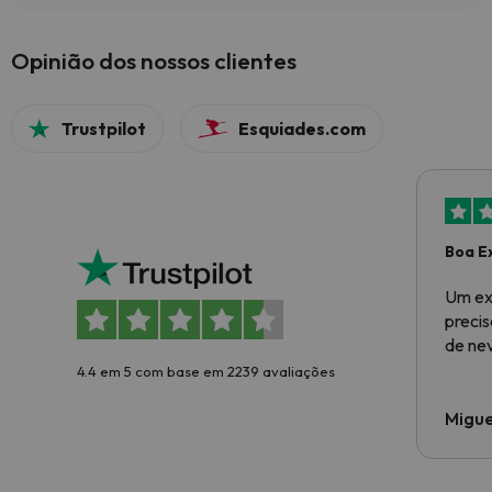
Opinião dos nossos clientes
Trustpilot
Esquiades.com
Boa E
Um ex
preci
de ne
4.4 em 5 com base em 2239 avaliações
Migue