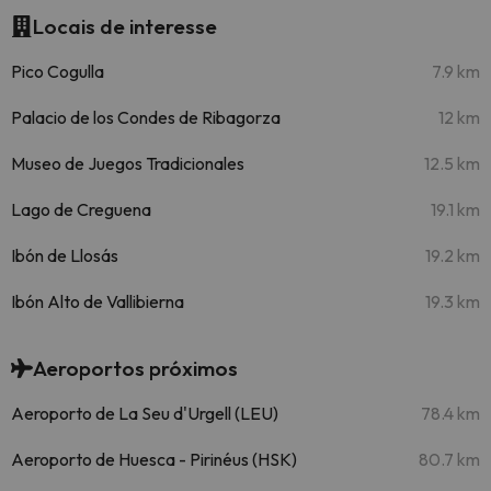
Locais de interesse
Pico Cogulla
7.9 km
Palacio de los Condes de Ribagorza
12 km
Museo de Juegos Tradicionales
12.5 km
Lago de Creguena
19.1 km
Ibón de Llosás
19.2 km
Ibón Alto de Vallibierna
19.3 km
Aeroportos próximos
Aeroporto de La Seu d'Urgell (LEU)
78.4 km
Aeroporto de Huesca - Pirinéus (HSK)
80.7 km