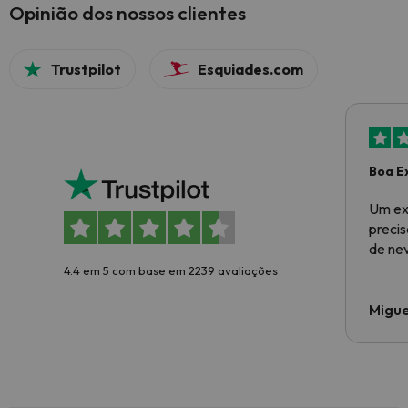
Opinião dos nossos clientes
Trustpilot
Esquiades.com
Boa E
Um ex
preci
de ne
4.4 em 5 com base em 2239 avaliações
Migue