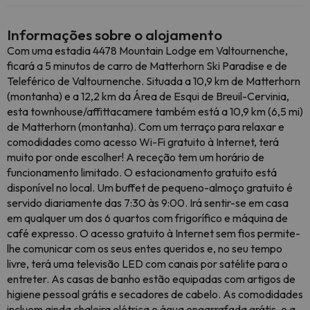
Informações sobre o alojamento
Com uma estadia 4478 Mountain Lodge em Valtournenche,
ficará a 5 minutos de carro de Matterhorn Ski Paradise e de
Teleférico de Valtournenche. Situada a 10,9 km de Matterhorn
(montanha) e a 12,2 km da Área de Esqui de Breuil-Cervinia,
esta townhouse/affittacamere também está a 10,9 km (6,5 mi)
de Matterhorn (montanha). Com um terraço para relaxar e
comodidades como acesso Wi-Fi gratuito à Internet, terá
muito por onde escolher! A receção tem um horário de
funcionamento limitado. O estacionamento gratuito está
disponível no local. Um buffet de pequeno-almoço gratuito é
servido diariamente das 7:30 às 9:00. Irá sentir-se em casa
em qualquer um dos 6 quartos com frigorífico e máquina de
café expresso. O acesso gratuito à Internet sem fios permite-
lhe comunicar com os seus entes queridos e, no seu tempo
livre, terá uma televisão LED com canais por satélite para o
entreter. As casas de banho estão equipadas com artigos de
higiene pessoal grátis e secadores de cabelo. As comodidades
incluem ainda chaleira elétrica e água engarrafada grátis, e a