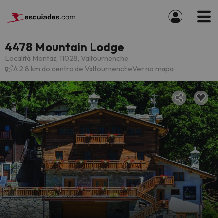
4478 Mountain Lodge
Località Montaz, 11028, Valtournenche
A 2.8 km do centro de Valtournenche
Ver no mapa