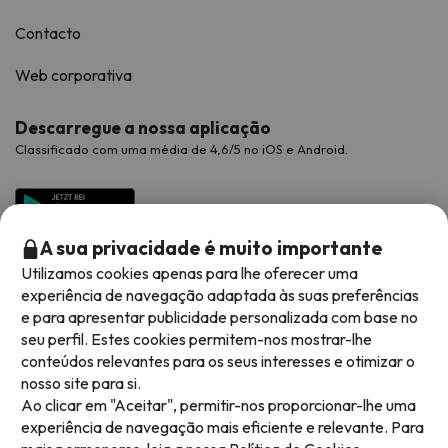
Contacto
Web corporativa
Descarregue a nossa aplicação
Classificado com uma média de 4,6/5 no iOS e Android.
A sua privacidade é muito importante
Utilizamos cookies apenas para lhe oferecer uma
experiência de navegação adaptada às suas preferências
e para apresentar publicidade personalizada com base no
seu perfil. Estes cookies permitem-nos mostrar-lhe
conteúdos relevantes para os seus interesses e otimizar o
Métodos de pagamento disponíveis
nosso site para si.
Ao clicar em "Aceitar", permitir-nos proporcionar-lhe uma
experiência de navegação mais eficiente e relevante. Para