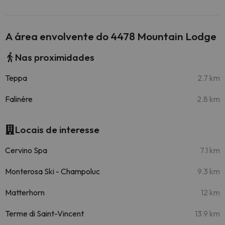
A área envolvente do 4478 Mountain Lodge
Nas proximidades
Teppa
2.7 km
Falinére
2.8 km
Locais de interesse
Cervino Spa
7.1 km
Monterosa Ski - Champoluc
9.3 km
Matterhorn
12 km
Terme di Saint-Vincent
13.9 km