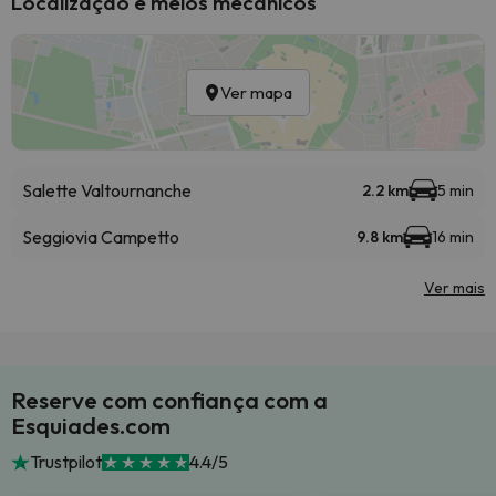
Localização e meios mecânicos
Ver mapa
Salette Valtournanche
2.2 km
5 min
Seggiovia Campetto
9.8 km
16 min
Ver mais
Reserve com confiança com a
Esquiades.com
Trustpilot
4.4/5