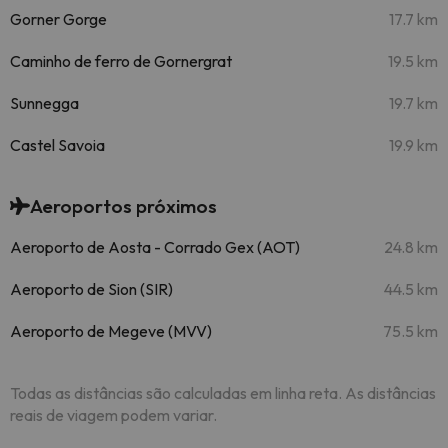
Gorner Gorge
17.7 km
Caminho de ferro de Gornergrat
19.5 km
Sunnegga
19.7 km
Castel Savoia
19.9 km
Aeroportos próximos
Aeroporto de Aosta - Corrado Gex (AOT)
24.8 km
Aeroporto de Sion (SIR)
44.5 km
Aeroporto de Megeve (MVV)
75.5 km
Todas as distâncias são calculadas em linha reta. As distâncias
reais de viagem podem variar.