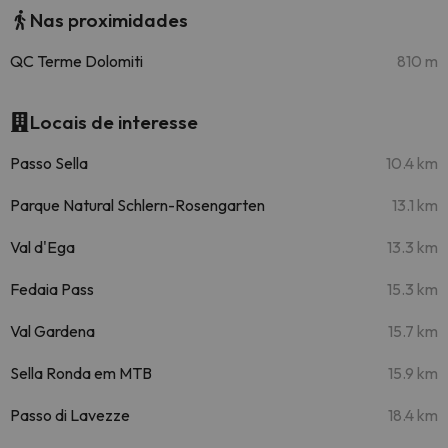
Nas proximidades
QC Terme Dolomiti
810 m
Locais de interesse
Passo Sella
10.4 km
Parque Natural Schlern-Rosengarten
13.1 km
Val d'Ega
13.3 km
Fedaia Pass
15.3 km
Val Gardena
15.7 km
Sella Ronda em MTB
15.9 km
Passo di Lavezze
18.4 km