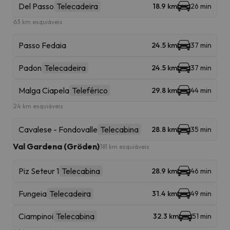
Del Passo
Telecadeira
18.9 km
26 min
63 km esquiáveis
Passo Fedaia
24.5 km
37 min
Padon
Telecadeira
24.5 km
37 min
Malga Ciapela
Teleférico
29.8 km
44 min
24 km esquiáveis
Cavalese - Fondovalle
Telecabina
28.8 km
35 min
Val Gardena (Gröden)
181 km esquiáveis
Piz Seteur 1
Telecabina
28.9 km
46 min
Fungeia
Telecadeira
31.4 km
49 min
Ciampinoi
Telecabina
32.3 km
51 min