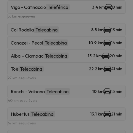
Vigo - Catinaccio
Teleférico
3.4 km
8 min
55 km esquiáveis
Col Rodella
Telecabina
8.5 km
13 min
Canazei - Pecol
Telecabina
10.9 km
16 min
Alba – Ciampac
Telecabina
13.2 km
20 min
Toè
Telecabina
22.2 km
41 min
27 km esquiáveis
Ronchi - Valbona
Telecabina
10 km
15 min
40 km esquiáveis
Hubertus
Telecabina
13.1 km
21 min
67 km esquiáveis