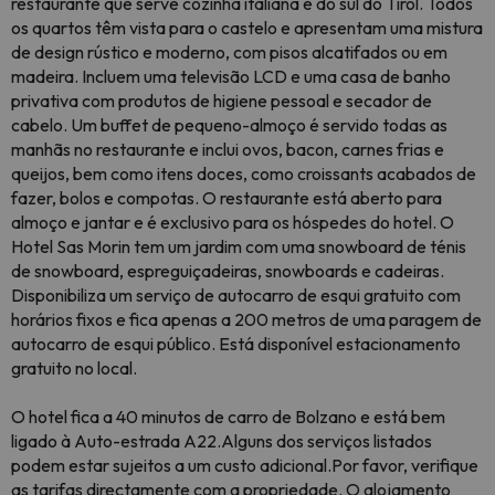
restaurante que serve cozinha italiana e do sul do Tirol. Todos
os quartos têm vista para o castelo e apresentam uma mistura
de design rústico e moderno, com pisos alcatifados ou em
madeira. Incluem uma televisão LCD e uma casa de banho
privativa com produtos de higiene pessoal e secador de
cabelo. Um buffet de pequeno-almoço é servido todas as
manhãs no restaurante e inclui ovos, bacon, carnes frias e
queijos, bem como itens doces, como croissants acabados de
fazer, bolos e compotas. O restaurante está aberto para
almoço e jantar e é exclusivo para os hóspedes do hotel. O
Hotel Sas Morin tem um jardim com uma snowboard de ténis
de snowboard, espreguiçadeiras, snowboards e cadeiras.
Disponibiliza um serviço de autocarro de esqui gratuito com
horários fixos e fica apenas a 200 metros de uma paragem de
autocarro de esqui público. Está disponível estacionamento
gratuito no local.
O hotel fica a 40 minutos de carro de Bolzano e está bem
ligado à Auto-estrada A22.
Alguns dos serviços listados
podem estar sujeitos a um custo
adicional.
Por favor, verifique
as tarifas directamente com a propriedade. O alojamento