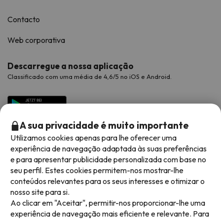
Contacto
Web corporativa
Descarregue a nossa aplicação
Classificado com uma média de 4,6/5 no iOS e Android.
A sua privacidade é muito importante
Utilizamos cookies apenas para lhe oferecer uma
experiência de navegação adaptada às suas preferências
e para apresentar publicidade personalizada com base no
seu perfil. Estes cookies permitem-nos mostrar-lhe
conteúdos relevantes para os seus interesses e otimizar o
Métodos de pagamento disponíveis
nosso site para si.
Ao clicar em "Aceitar", permitir-nos proporcionar-lhe uma
experiência de navegação mais eficiente e relevante. Para