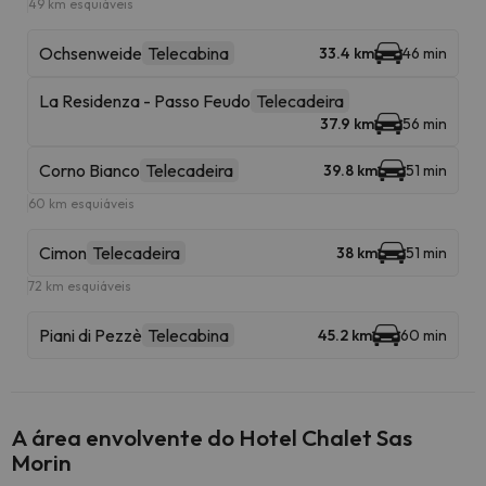
49 km esquiáveis
Ochsenweide
Telecabina
33.4 km
46 min
La Residenza - Passo Feudo
Telecadeira
37.9 km
56 min
Corno Bianco
Telecadeira
39.8 km
51 min
60 km esquiáveis
Cimon
Telecadeira
38 km
51 min
72 km esquiáveis
Piani di Pezzè
Telecabina
45.2 km
60 min
A área envolvente do Hotel Chalet Sas
Morin