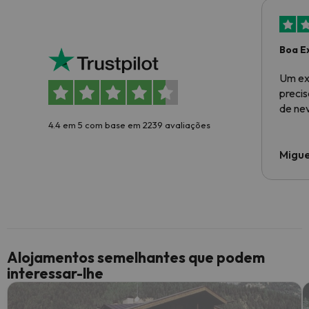
Boa E
Um ex
preci
de ne
4.4 em 5 com base em 2239 avaliações
Migue
Alojamentos semelhantes que podem
interessar-lhe