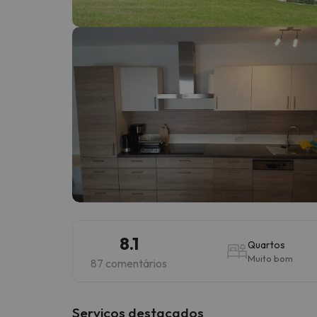
Bem, parece que o nosso Seeker perdeu o seu
8.1
Quartos
Muito bom
87 comentários
Serviços destacados