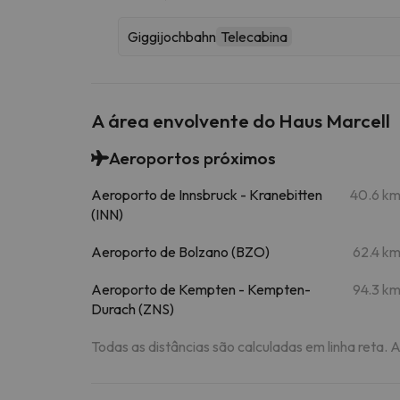
Giggijochbahn
Telecabina
A área envolvente do Haus Marcell
Aeroportos próximos
Aeroporto de Innsbruck - Kranebitten
40.6 k
(INN)
Aeroporto de Bolzano (BZO)
62.4 k
Aeroporto de Kempten - Kempten-
94.3 k
Durach (ZNS)
Todas as distâncias são calculadas em linha reta. 