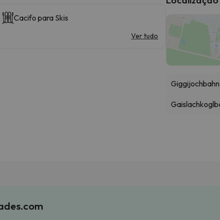
Cacifo para Skis
Ver tudo
Giggijochbahn
Gaislachkoglb
iades.com