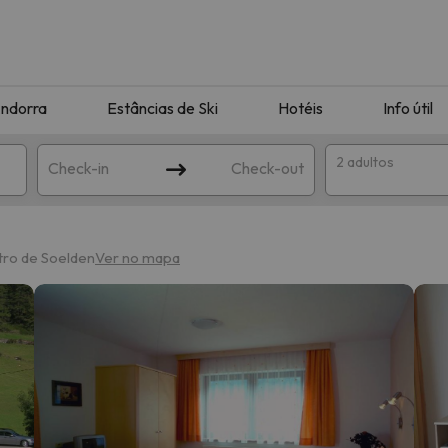
ndorra
Estâncias de Ski
Hotéis
Info útil
2 adultos
Check-in
Check-out
ha
tro de Soelden
Ver no mapa
corresponda à sua pesquisa. Tente modificar o destino.