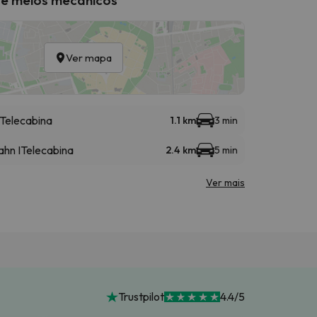
Ver mapa
Telecabina
1.1 km
3 min
ahn I
Telecabina
2.4 km
5 min
Ver mais
Trustpilot
4.4/5