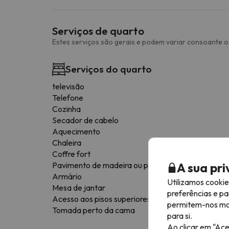
Serviços de quarto
Estes serviços são gerais e podem variar consoante o 
Serviços do quarto
televisão
Telefone
Cozinha
Secador de cabelo
Aquecimento
Chaleira
Coffre fort
A sua pr
Pavimento de madeira ou parquet
Armário
Utilizamos cooki
Mesa de jantar
preferências e pa
Acesso aos pisos superiores apenas por escadas
permitem-nos most
Tomada perto da cama
para si.
Ao clicar em "Ace