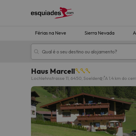
Férias na Neve
Sierra Nevada
A
Haus Marcell
Férias na neve
Hotéis de montan
Lochlehnstrasse 11, 6450, Soelden
A 1.4 km do cen
Oops, não encontramos nenhum resultado que 