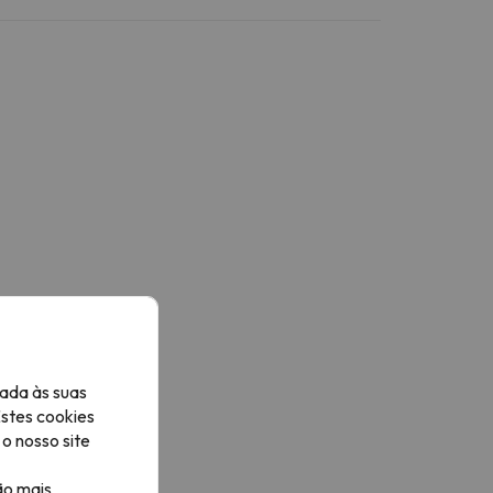
ada às suas
Estes cookies
o nosso site
ão mais