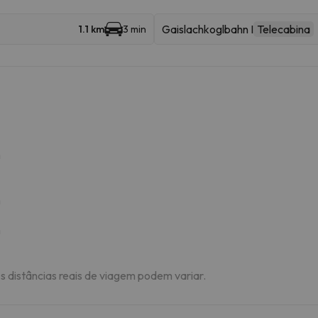
Gaislachkoglbahn I
Telecabina
1.1 km
3 min
m
m
m
As distâncias reais de viagem podem variar.