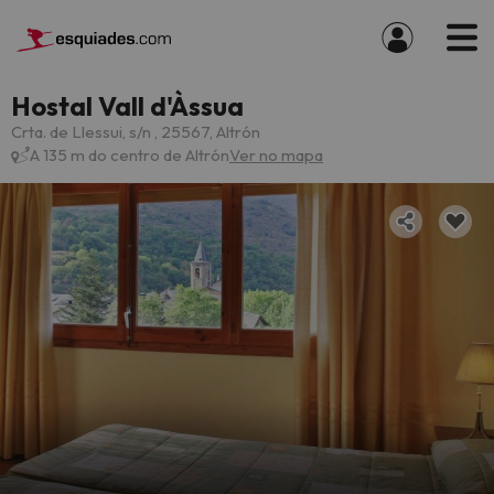
Hostal Vall d'Àssua
Crta. de Llessui, s/n , 25567, Altrón
A 135 m do centro de Altrón
Ver no mapa