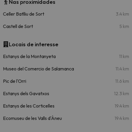
Nas proximidades
Celler Batlliu de Sort
3.4 km
Castell de Sort
5 km
Locais de interesse
Estanys de la Montanyeta
11 km
Museo del Comercio de Salamanca
11.4 km
Pic de l'Orri
11.6 km
Estanys dels Gavatxos
12.3 km
Estanys de les Corticelles
19.4 km
Ecomuseu de les Valls d'Àneu
19.4 km