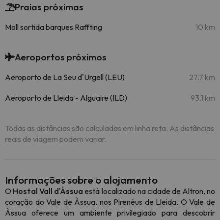
Praias próximas
Moll sortida barques Raffting
10 km
Aeroportos próximos
Aeroporto de La Seu d'Urgell (LEU)
27.7 km
Aeroporto de Lleida - Alguaire (ILD)
93.1 km
Todas as distâncias são calculadas em linha reta. As distâncias
reais de viagem podem variar.
Informações sobre o alojamento
O
Hostal Vall d'Àssua
está localizado na cidade de Altron, no
coração do Vale de Àssua, nos Pirenéus de Lleida. O Vale de
Àssua oferece um ambiente privilegiado para descobrir