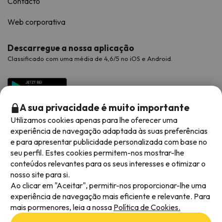
Contacto
Web corporativa
Descarregue a nossa aplicação
Classificado com uma média de 4,6/5 no iOS e Android.
A sua privacidade é muito importante
Utilizamos cookies apenas para lhe oferecer uma
experiência de navegação adaptada às suas preferências
e para apresentar publicidade personalizada com base no
seu perfil. Estes cookies permitem-nos mostrar-lhe
conteúdos relevantes para os seus interesses e otimizar o
Métodos de pagamento disponíveis
nosso site para si.
Ao clicar em "Aceitar", permitir-nos proporcionar-lhe uma
experiência de navegação mais eficiente e relevante. Para
mais pormenores, leia a nossa
Política de Cookies.