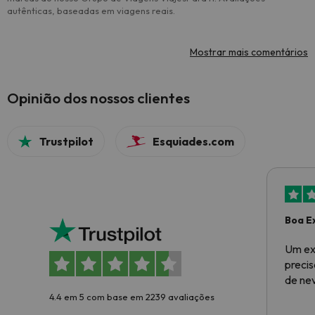
autênticas, baseadas em viagens reais.
Mostrar mais comentários
Opinião dos nossos clientes
Trustpilot
Esquiades.com
Boa E
Um ex
preci
de ne
4.4 em 5 com base em 2239 avaliações