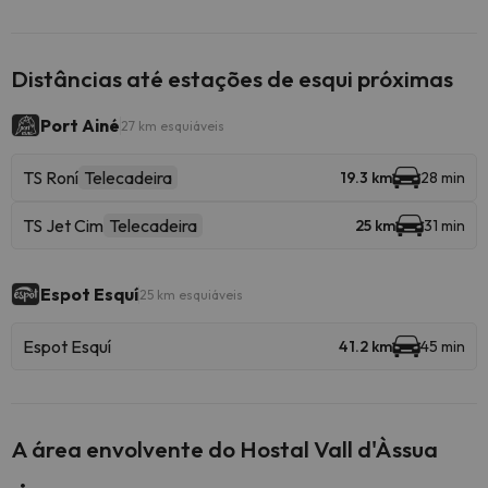
Distâncias até estações de esqui próximas
Port Ainé
27 km esquiáveis
TS Roní
Telecadeira
19.3 km
28 min
TS Jet Cim
Telecadeira
25 km
31 min
Espot Esquí
25 km esquiáveis
Espot Esquí
41.2 km
45 min
A área envolvente do Hostal Vall d'Àssua