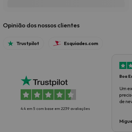
Opinião dos nossos clientes
Trustpilot
Esquiades.com
Boa E
Um ex
preci
de ne
4.4 em 5 com base em 2239 avaliações
Migue