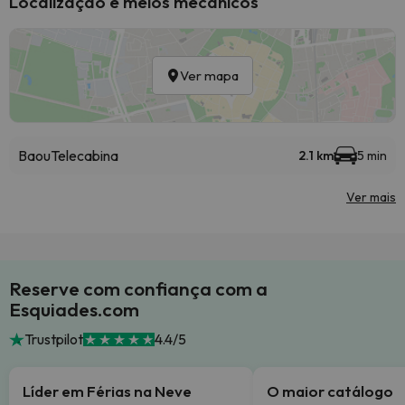
Localização e meios mecânicos
Ver mapa
Baou
Telecabina
2.1 km
5 min
Ver mais
Reserve com confiança com a
Esquiades.com
Trustpilot
4.4/5
Líder em Férias na Neve
O maior catálogo