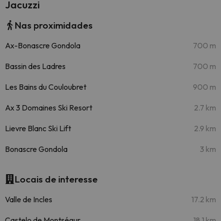
Jacuzzi
Nas proximidades
Ax-Bonascre Gondola
700 m
Bassin des Ladres
700 m
Les Bains du Couloubret
900 m
Ax 3 Domaines Ski Resort
2.7 km
Lievre Blanc Ski Lift
2.9 km
Bonascre Gondola
3 km
Locais de interesse
Valle de Incles
17.2 km
Castelo de Montségur
18.1 km