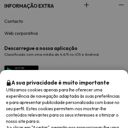
INFORMAÇÃO EXTRA
Contacto
Web corporativa
Descarregue a nossa aplicação
Classificado com uma média de 4,6/5 no iOS e Android.
A sua privacidade é muito importante
Utilizamos cookies apenas para lhe oferecer uma
experiência de navegação adaptada às suas preferências
e para apresentar publicidade personalizada com base no
seu perfil. Estes cookies permitem-nos mostrar-lhe
conteúdos relevantes para os seus interesses e otimizar o
Métodos de pagamento disponíveis
nosso site para si.
Ao clicar em "Aceitar", permitir-nos proporcionar-lhe uma