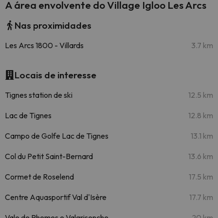
A área envolvente do Village Igloo Les Arcs
Nas proximidades
Les Arcs 1800 - Villards
3.7 km
Locais de interesse
Tignes station de ski
12.5 km
Lac de Tignes
12.8 km
Campo de Golfe Lac de Tignes
13.1 km
Col du Petit Saint-Bernard
13.6 km
Cormet de Roselend
17.5 km
Centre Aquasportif Val d'Isère
17.7 km
Vale de Rhemes e Valgrisenche
20 km