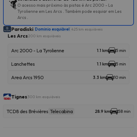
O acesso mais próximo às pistas é Arc 2000 - La
Tyrolienne em Les Arcs . Também pode esquiar em Les
Arcs .
Paradiski
Dominio esquiável
425 km esquiáveis
Les Arcs
200 km esquiáveis
Arc 2000 - La Tyrolienne
1.1 km
5 min
Lanchettes
1.1 km
5 min
Area Arcs 1950
3.3 km
10 min
Tignes
300 km esquiáveis
TCD8 des Brévières
Telecabina
28.9 km
58 min