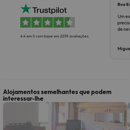
Boa E
Um ex
preci
de ne
4.4 em 5 com base em 2239 avaliações
Migue
Alojamentos semelhantes que podem
interessar-lhe