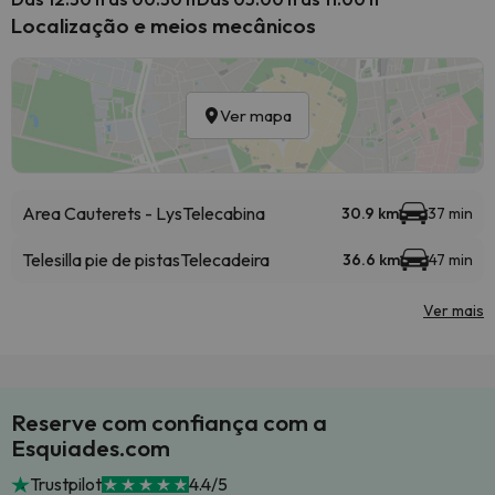
Localização e meios mecânicos
Ver mapa
Area Cauterets - Lys
Telecabina
30.9 km
37 min
Telesilla pie de pistas
Telecadeira
36.6 km
47 min
Ver mais
Reserve com confiança com a
Esquiades.com
Trustpilot
4.4/5