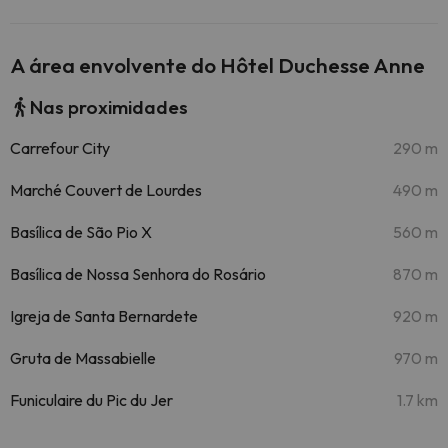
A área envolvente do Hôtel Duchesse Anne
Nas proximidades
Carrefour City
290 m
Marché Couvert de Lourdes
490 m
Basílica de São Pio X
560 m
Basílica de Nossa Senhora do Rosário
870 m
Igreja de Santa Bernardete
920 m
Gruta de Massabielle
970 m
Funiculaire du Pic du Jer
1.7 km