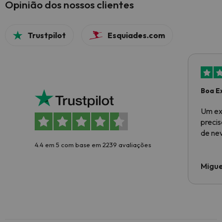
Opinião dos nossos clientes
Trustpilot
Esquiades.com
Boa E
Um ex
preci
de ne
4.4 em 5 com base em 2239 avaliações
Migue