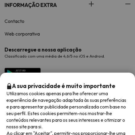
INFORMAÇÃO EXTRA
Contacto
Web corporativa
Descarregue a nossa aplicação
Classificado com uma média de 4,6/5 no iOS e Android.
A sua privacidade é muito importante
Utilizamos cookies apenas para lhe oferecer uma
experiência de navegação adaptada às suas preferências
e para apresentar publicidade personalizada com base no
seu perfil. Estes cookies permitem-nos mostrar-lhe
conteúdos relevantes para os seus interesses e otimizar o
Métodos de pagamento disponíveis
nosso site para si.
Ao clicar em "Aceitar", permitir-nos proporcionar-lhe uma