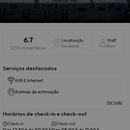
6.7
Localização
Staff
Excelente
Bom
1233 comentários
Serviços destacados
Wifi & Internet
Animais de estimação
Ver tudo
Horários de check-in e check-out
Check-in
Check-out
Das 12:30 h às 00:30 h
Das 05:00 h às 11:00 h