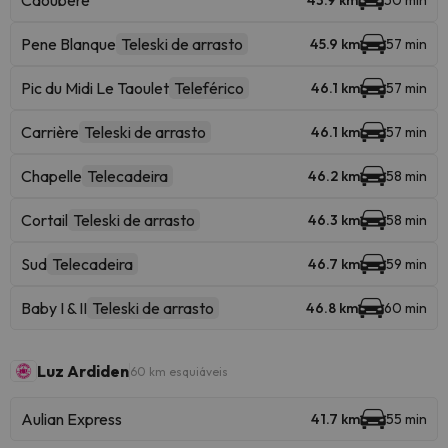
Caoubere
43.9 km
50 min
Pene Blanque
Teleski de arrasto
45.9 km
57 min
Pic du Midi Le Taoulet
Teleférico
46.1 km
57 min
Carrière
Teleski de arrasto
46.1 km
57 min
Chapelle
Telecadeira
46.2 km
58 min
Cortail
Teleski de arrasto
46.3 km
58 min
Sud
Telecadeira
46.7 km
59 min
Baby I & II
Teleski de arrasto
46.8 km
60 min
Luz Ardiden
60 km esquiáveis
Aulian Express
41.7 km
55 min