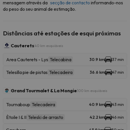
mensagem através da
secção de contacto
informando-nos
do peso do seu animal de estimação.
Distâncias até estações de esqui próximas
Cauterets
40 km esquiáveis
Area Cauterets - Lys
Telecabina
30.9 km
37 min
Telesilla pie de pistas
Telecadeira
36.6 km
47 min
Grand Tourmalet & La Mongie
100 km esquiáveis
Tournaboup
Telecadeira
40.9 km
43 min
Ètoile I & II
Teleski de arrasto
42.2 km
46 min