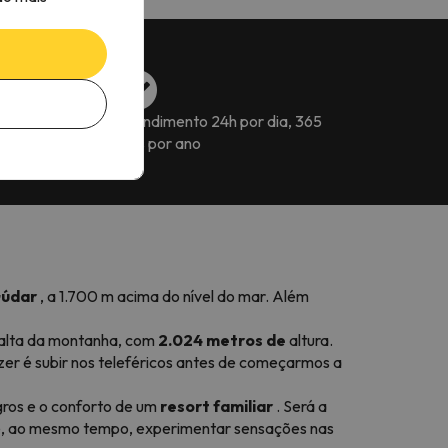
s para reservar a
Atendimento 24h por dia, 365
dias por ano
Gúdar
, a 1.700 m acima do nível do mar. Além
s alta da montanha, com
2.024 metros de
altura.
er é subir nos teleféricos antes de começarmos a
gros e o conforto de um
resort familiar
. Será a
o e, ao mesmo tempo, experimentar sensações nas