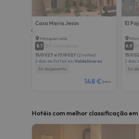
Casa Maria Jesus
El Paj
Mosqueruela
Mora
8.7
6.9
100 comentários
89
15/01/27 a 17/01/27
(2 noites)
15/01/
2 dias de forfait em
Valdelinares
2 dias 
Só alojamento
Só al
148 €
/pess.
Hotéis com melhor classificação em