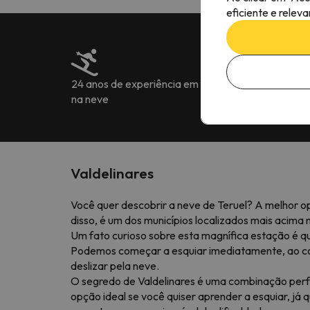
eficiente e relev
24 anos de experiência em férias
Mais de 222.905
na neve
7 idiomas
Valdelinares
Você quer descobrir a neve de Teruel? A melhor opç
disso, é um dos municípios localizados mais acima
Um fato curioso sobre esta magnífica estação é qu
Podemos começar a esquiar imediatamente, ao cont
deslizar pela neve.
O segredo de Valdelinares é uma combinação perfei
opção ideal se você quiser aprender a esquiar, j