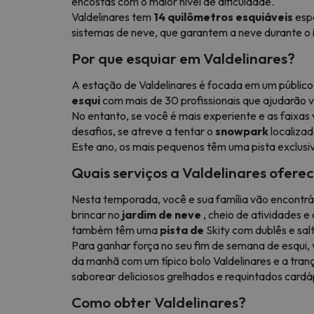
encostas com o maior nível de dificuldade.
Valdelinares tem
14 quilômetros esquiáveis
esp
sistemas de neve, que garantem a neve durante o i
Por que esquiar em Valdelinares?
A estação de Valdelinares é focada em um público 
esqui
com mais de 30 profissionais que ajudarão 
No entanto, se você é mais experiente e as faixa
desafios, se atreve a tentar o
snowpark
localiza
Este ano, os mais pequenos têm uma pista exclusiv
Quais serviços a Valdelinares ofere
Nesta temporada, você e sua família vão encontrá-
brincar no
jardim de neve
, cheio de atividades e
também têm uma
pista de
Skity com dublês e salt
Para ganhar força no seu fim de semana de esqui
da manhã com um típico bolo Valdelinares e a tran
saborear deliciosos grelhados e requintados cardáp
Como obter Valdelinares?