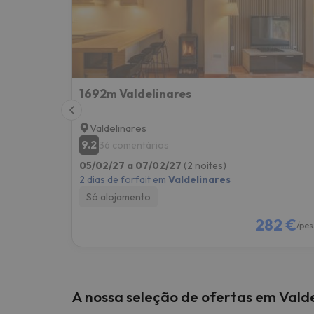
1692m Valdelinares
Valdelinares
9.2
36 comentários
05/02/27 a 07/02/27
(2 noites)
2 dias de forfait em
Valdelinares
Só alojamento
282 €
/pes
A nossa seleção de ofertas em Vald