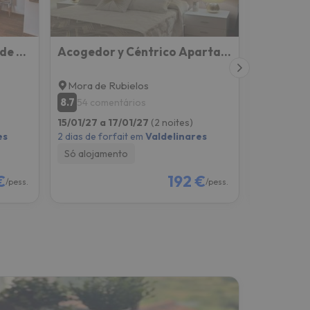
Vista al Castillo de Mora de Rubielos VUTE-22-036
Acogedor y Céntrico Apartamento
el mirad
Mora de Rubielos
Valdelina
8.7
9.8
54 comentários
27 com
15/01/27 a 17/01/27
(2 noites)
05/03/27 
es
2 dias de forfait em
Valdelinares
2 dias de f
Só alojamento
Só alojam
€
192 €
/pess.
/pess.