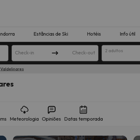
ndorra
Estâncias de Ski
Hotéis
Info útil
2 adultos
Check-in
Check-out
Valdelinares
ha
ares
ams
Meteorologia
Opiniões
Datas temporada
corresponda à sua pesquisa. Tente modificar o destino.