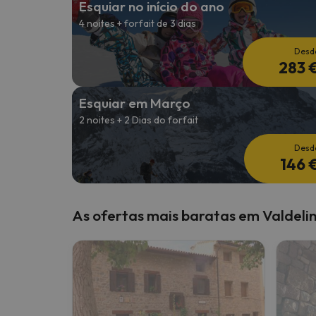
Esquiar no início do ano
4 noites + forfait de 3 dias
Bem, parece que o nosso Seeker perdeu o seu
Desd
283 
Esquiar em Março
2 noites + 2 Dias do forfait
Desd
146 
As ofertas mais baratas em Valdeli