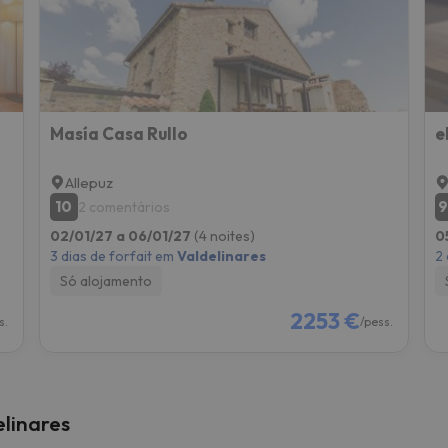
Masía Casa Rullo
e
Allepuz
10
9
2 comentários
02/01/27 a 06/01/27
(4 noites)
0
3 dias de forfait em
Valdelinares
2 
Só alojamento
2253 €
s.
/pess.
elinares