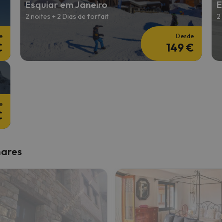
Esquiar em Janeiro
E
2 noites + 2 Dias de forfait
2
 caminho. Assim que encontrar a sua bússola, estará de volta.
e
Desde
€
149 €
e
€
nares