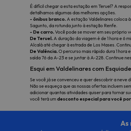
É difícil chegar a esta estação em Teruel? A respo
detalhamos algumas das melhores opções.
- ônibus branco.
A estação Valdelinares coloca à 
Sagunto, da rotunda junto à estação Renfe.
- De carro.
Você pode se mover em seu próprio veí
De Teruel.
A duração da viagem é de 1 hora e 6 min
Alcalá até chegar à estrada de Los Mases. Continue
De Valência.
O percurso mais rápido dura 1 hora 
saída 76 da A-23 e se juntar à A-228. Continue nes
Esqui em Valdelinares com Esquiad
Se você já se convenceu e quer descobrir a neve 
Não se esqueça que as nossas ofertas incluem s
adicionar quantas atividades quiser para tornar s
você terá um
desconto especial para você por
As 