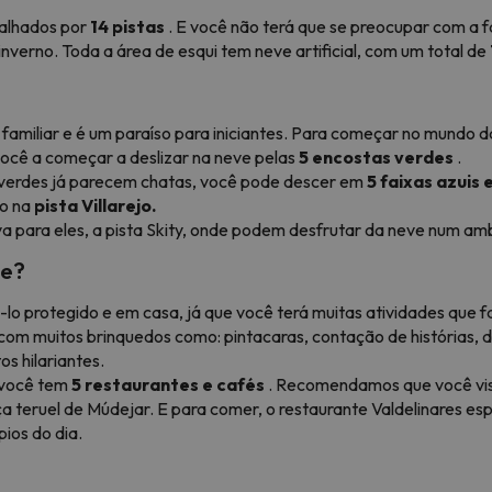
alhados por
14 pistas
. E você não terá que se preocupar com a 
nverno. Toda a área de esqui tem neve artificial, com um total de
familiar e é um paraíso para iniciantes. Para começar no mundo d
você a começar a deslizar na neve pelas
5 encostas verdes
.
s verdes já parecem chatas, você pode descer em
5 faixas azuis 
do na
pista Villarejo.
a para eles, a pista Skity, onde podem desfrutar da neve num am
ce?
lo protegido e em casa, já que você terá muitas atividades que 
 com muitos brinquedos como: pintacaras, contação de histórias, 
os hilariantes.
, você tem
5 restaurantes e cafés
. Recomendamos que você visi
ça teruel de Múdejar. E para comer, o restaurante Valdelinares e
ios do dia.