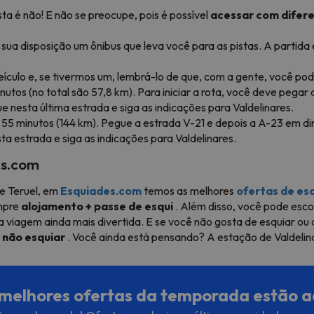
sta é não! E não se preocupe, pois é possível
acessar com difer
sua disposição um ônibus que leva você para as pistas. A partida 
culo e, se tivermos um, lembrá-lo de que, com a gente, você pod
utos (no total são 57,8 km). Para iniciar a rota, você deve pegar
 nesta última estrada e siga as indicações para Valdelinares.
e 55 minutos (144 km). Pegue a estrada V-21 e depois a A-23 em d
ta estrada e siga as indicações para Valdelinares.
es.com
de Teruel, em
Esquiades.com
temos as melhores
ofertas de esq
empre
alojamento + passe de esqui
. Além disso, você pode esco
ua viagem ainda mais divertida. E se você não gosta de esquiar 
 não esquiar
. Você ainda está pensando? A estação de Valdelin
melhores ofertas da temporada estão a