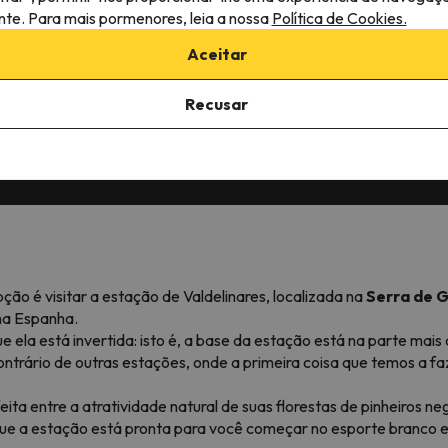
ante. Para mais pormenores, leia a nossa
Política de Cookies.
Aceitar
Recusar
 avaliações em
Preços imbatíveis para esquiar
Opções flexívei
nos Pirenéus e Alpes
sua viagem
ão é visitar a estação de Valdelinares, localizada na
Serra de 
 na Espanha.
e ela está invertida: isto é, a base da estação está na parte mai
rário de outras estações, onde a primeira coisa que temos a faz
ta entre a atratividade natural de suas florestas de pinheiros ne
á que a estação está pronta para você começar no esporte branc