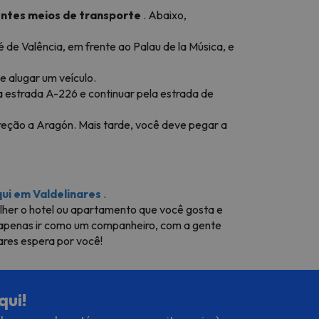
entes meios de transporte
. Abaixo,
é de Valência, em frente ao Palau de la Música, e
e alugar um veículo.
 a estrada A-226 e continuar pela estrada de
ireção a Aragón. Mais tarde, você deve pegar a
ui em Valdelinares
.
lher o hotel ou apartamento que você gosta e
ou apenas ir como um companheiro, com a gente
ares espera por você!
qui!