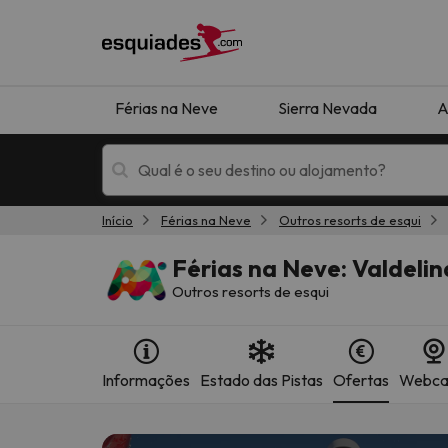
Férias na Neve
Sierra Nevada
A
Início
Férias na Neve
Outros resorts de esqui
Férias na neve
Hotéis de montan
Férias na Neve: Valdelin
Outros resorts de esqui
Informações
Estado das Pistas
Ofertas
Webc
Oops, não encontramos nenhum resultado que 