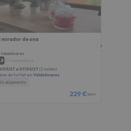
l mirador de ona
Valdelinares
.8
27 comentários
5/03/27 a 07/03/27
(2 noites)
dias de forfait em
Valdelinares
Só alojamento
229 €
/pess.