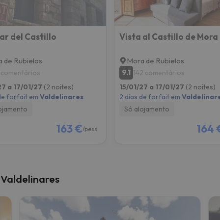
ar del Castillo
 de Rubielos
Mora de Rubielos
9.1
 comentários
142 comentários
27 a 17/01/27
(2 noites)
15/01/27 a 17/01/27
(2 noites)
de forfait em
Valdelinares
2 dias de forfait em
Valdelinar
ojamento
Só alojamento
163 €
164 
/pess.
 Valdelinares