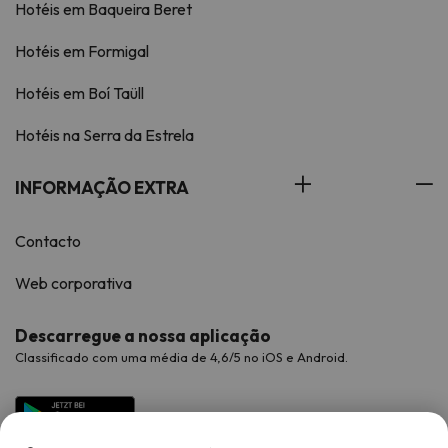
Hotéis em Baqueira Beret
Hotéis em Formigal
Hotéis em Boí Taüll
Hotéis na Serra da Estrela
INFORMAÇÃO EXTRA
Contacto
Web corporativa
Descarregue a nossa aplicação
Classificado com uma média de 4,6/5 no iOS e Android.