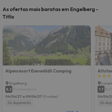
As ofertas mais baratas em Engelberg -
Titlis
Alpenresort Eienwäldli Camping
Altsta
Engelberg
Lucer
8.2
7.7
13 comentários
1021
04/04/27 a 09/04/27
(5 noites)
04/04/2
Só alojamento
Só alo