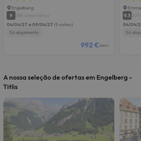
Engelberg
Emme
9
9.5
288 comentários
201 
04/04/27 a 09/04/27
(5 noites)
04/04/2
Só alojamento
Só alo
992 €
/pess.
A nossa seleção de ofertas em Engelberg -
Titlis