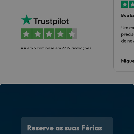
Boa E
Um ex
preci
de ne
4.4 em 5 com base em 2239 avaliações
Migue
Reserve as suas Férias