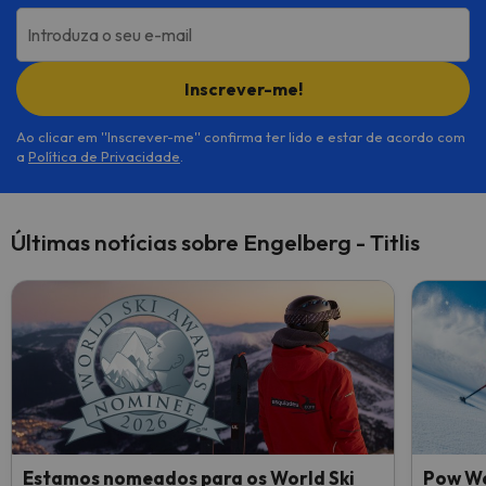
Introduza o seu e-mail
Inscrever-me!
Ao clicar em ''Inscrever-me'' confirma ter lido e estar de acordo com
a
Política de Privacidade
.
Últimas notícias sobre Engelberg - Titlis
Estamos nomeados para os World Ski
Pow We