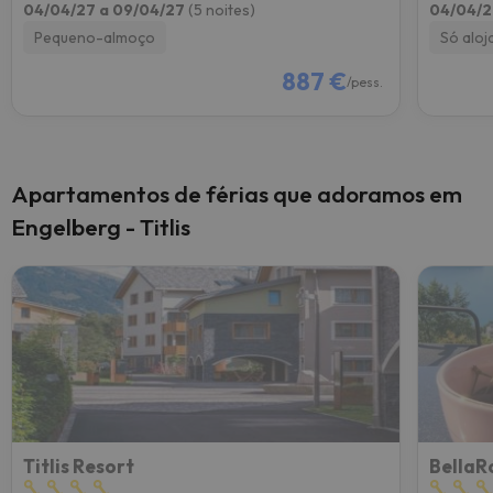
04/04/27 a 09/04/27
(5 noites)
04/04/2
Pequeno-almoço
Só alo
887 €
/pess.
Apartamentos de férias que adoramos em
Engelberg - Titlis
Titlis Resort
BellaR