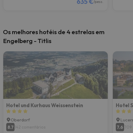
635 €
/pess.
Os melhores hotéis de 4 estrelas em
Engelberg - Titlis
Hotel und Kurhaus Weissenstein
Hotel 
Oberdorf
Lucer
8.7
7.6
142 comentários
709 