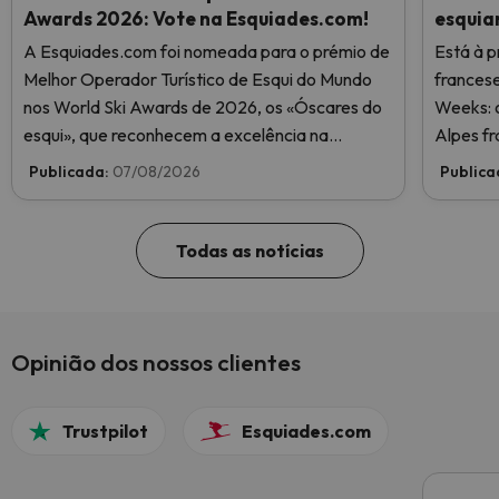
Awards 2026: Vote na Esquiades.com!
esquia
A Esquiades.com foi nomeada para o prémio de
Está à p
Melhor Operador Turístico de Esqui do Mundo
frances
nos World Ski Awards de 2026, os «Óscares do
Weeks: o
esqui», que reconhecem a excelência na
Alpes fr
indústria do esqui. Vote agora e ajude-nos a
Publicada:
07/08/2026
Publica
chegar ao topo!
Todas as notícias
Opinião dos nossos clientes
Trustpilot
Esquiades.com