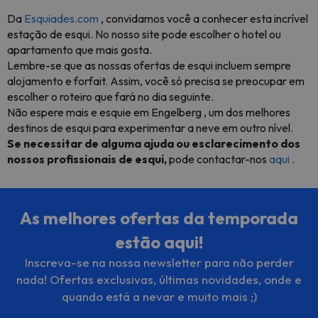
Da
Esquiades.com
, convidamos você a conhecer esta incrível
estação de esqui. No nosso site pode escolher o hotel ou
apartamento que mais gosta.
Lembre-se que as
nossas ofertas de esqui incluem sempre
alojamento e forfait.
Assim, você só precisa se preocupar em
escolher o roteiro que fará no dia seguinte.
Não espere mais e
esquie em Engelberg
, um dos melhores
destinos de esqui para experimentar a neve em outro nível.
Se necessitar de alguma ajuda ou esclarecimento dos
nossos profissionais de esqui,
pode contactar-nos
aqui
.
As melhores ofertas da temporada
estão aqui!
Inscreva-se na nossa newsletter para não perder
nada! Ofertas exclusivas, últimas novidades, onde e
quando está a nevar e muito mais ;)