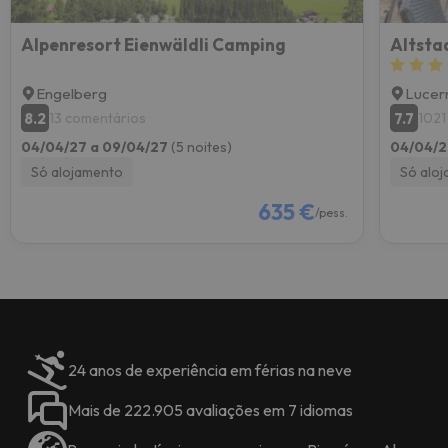
Alpenresort Eienwäldli Camping
Altsta
Engelberg
Lucer
8.2
7.7
13 comentários
1021
04/04/27 a 09/04/27
(5 noites)
04/04/2
Só alojamento
Só alo
635 €
/pess.
24 anos de experiência em férias na neve
Mais de 222.905 avaliações em 7 idiomas