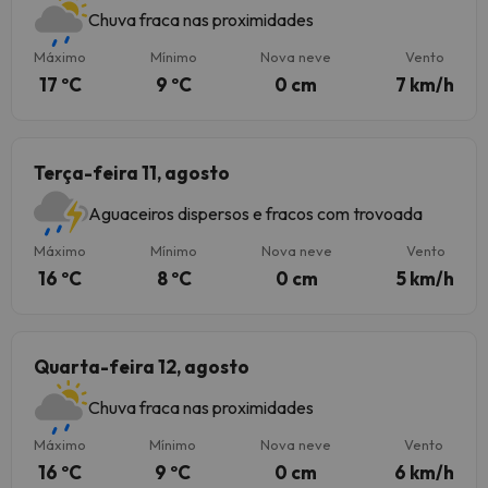
Chuva fraca nas proximidades
Máximo
Mínimo
Nova neve
Vento
17 ºC
9 ºC
0 cm
7 km/h
Terça-feira 11, agosto
Aguaceiros dispersos e fracos com trovoada
Máximo
Mínimo
Nova neve
Vento
16 ºC
8 ºC
0 cm
5 km/h
Quarta-feira 12, agosto
Chuva fraca nas proximidades
Máximo
Mínimo
Nova neve
Vento
16 ºC
9 ºC
0 cm
6 km/h