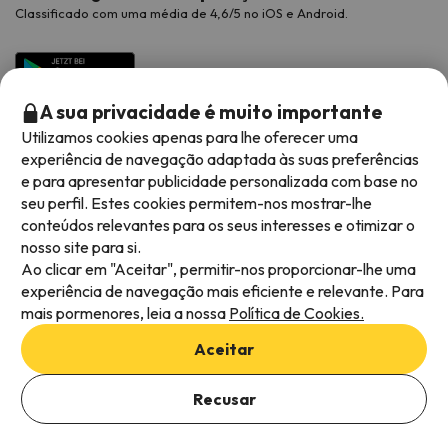
Classificado com uma média de 4,6/5 no iOS e Android.
A sua privacidade é muito importante
Utilizamos cookies apenas para lhe oferecer uma
experiência de navegação adaptada às suas preferências
e para apresentar publicidade personalizada com base no
seu perfil. Estes cookies permitem-nos mostrar-lhe
conteúdos relevantes para os seus interesses e otimizar o
Métodos de pagamento disponíveis
nosso site para si.
Ao clicar em "Aceitar", permitir-nos proporcionar-lhe uma
experiência de navegação mais eficiente e relevante. Para
mais pormenores, leia a nossa
Política de Cookies.
Termos e condições gerais
Aceitar
Privacidade dos dados
Política de cookies
Recusar
Viajes para ti S.L.U. Copyright © Esquiades.com 2002-2026