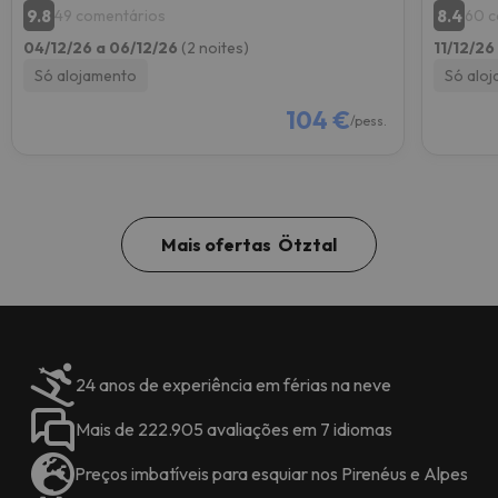
9.8
8.4
49 comentários
60 c
04/12/26 a 06/12/26
(2 noites)
11/12/26
Só alojamento
Só alo
104 €
/pess.
Mais ofertas Ötztal
24 anos de experiência em férias na neve
Mais de 222.905 avaliações em 7 idiomas
Preços imbatíveis para esquiar nos Pirenéus e Alpes