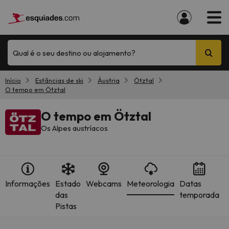
Qual é o seu destino ou alojamento?
Início
Estâncias de ski
Áustria
Ötztal
O tempo em Ötztal
O tempo em Ötztal
Os Alpes austríacos
Informações
Estado
Webcams
Meteorologia
Datas
das
temporada
Pistas