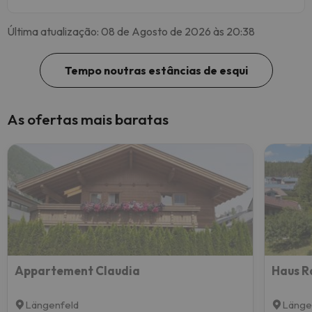
Última atualização: 08 de Agosto de 2026 às 20:38
Tempo noutras estâncias de esqui
As ofertas mais baratas
Appartement Claudia
Haus R
Längenfeld
Länge