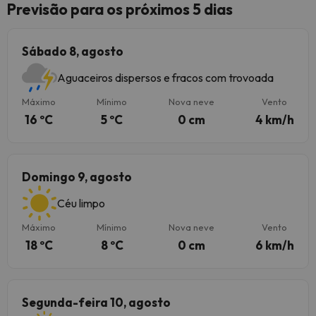
Previsão para os próximos 5 dias
Sábado 8, agosto
Aguaceiros dispersos e fracos com trovoada
Máximo
Mínimo
Nova neve
Vento
16 ºC
5 ºC
0 cm
4 km/h
Domingo 9, agosto
Céu limpo
Máximo
Mínimo
Nova neve
Vento
18 ºC
8 ºC
0 cm
6 km/h
Segunda-feira 10, agosto