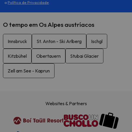
a
Política de Privacidade
.
O tempo em Os Alpes austríacos
Innsbruck
St. Anton - Ski Arlberg
Ischgl
Kitzbühel
Obertauern
Stubai Glacier
Zell am See - Kaprun
Websites & Partners