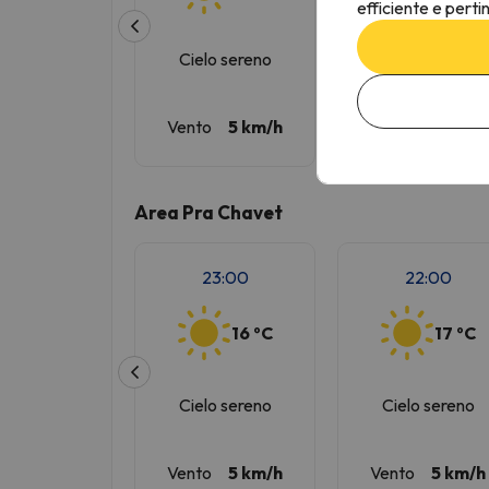
efficiente e perti
Cielo sereno
Cielo sereno
Vento
5 km/h
Vento
5 km/h
Area Pra Chavet
23:00
22:00
16 ºC
17 ºC
Cielo sereno
Cielo sereno
Vento
5 km/h
Vento
5 km/h