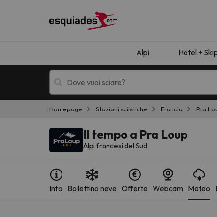
Alpi
Hotel + Ski
Homepage
Stazioni sciistiche
Francia
Pra Lo
Hotel + skipass
Hotel di montagn
Il tempo a Pra Loup
Alpi francesi del Sud
Info
Bollettino neve
Offerte
Webcam
Meteo
Ops, non abbiamo trovato alcun risultato corr