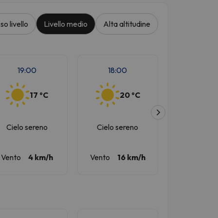
so livello
Livello medio
Alta altitudine
19:00
18:00
17:00
17 ºC
20 ºC
2
Cielo sereno
Cielo sereno
Cielo se
Vento
4 km/h
Vento
16 km/h
Vento
18