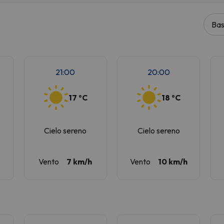
Bas
la strada. Non appena troverà la bussola, tornerà.
21:00
20:00
17 ºC
18 ºC
Cielo sereno
Cielo sereno
Vento
7 km/h
Vento
10 km/h