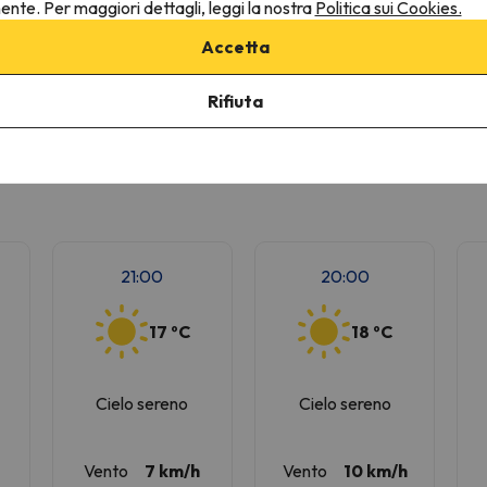
nente. Per maggiori dettagli, leggi la nostra
Politica sui Cookies.
Accetta
Cielo sereno
Cielo sereno
Rifiuta
Vento
7 km/h
Vento
10 km/h
21:00
20:00
17 ºC
18 ºC
Cielo sereno
Cielo sereno
Vento
7 km/h
Vento
10 km/h