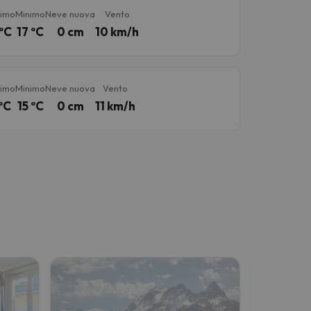
imo
Minimo
Neve nuova
Vento
ºC
17 ºC
0 cm
10 km/h
imo
Minimo
Neve nuova
Vento
ºC
15 ºC
0 cm
11 km/h