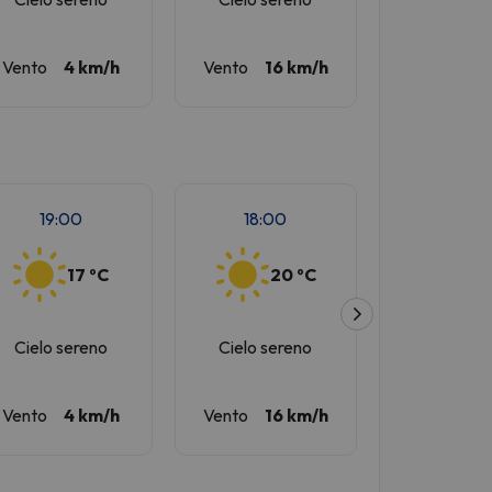
Vento
4 km/h
Vento
16 km/h
Vento
18
19:00
18:00
17:00
17 ºC
20 ºC
2
Cielo sereno
Cielo sereno
Cielo se
Vento
4 km/h
Vento
16 km/h
Vento
18