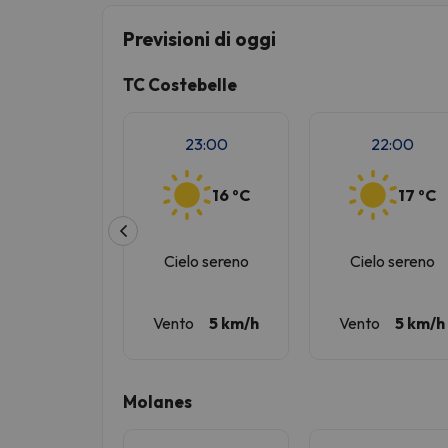
Previsioni di oggi
Sembra che il nostro ricercatore abbia perso 
TC Costebelle
23:00
22:00
16 ºC
17 ºC
Cielo sereno
Cielo sereno
Vento
5 km/h
Vento
5 km/h
Molanes