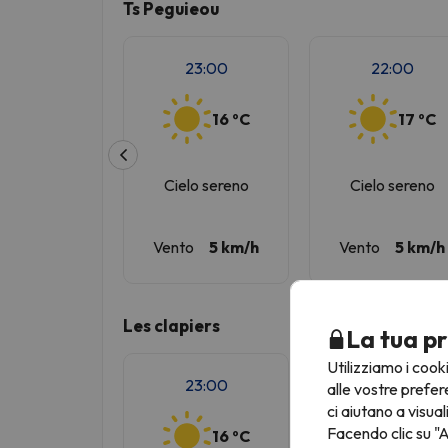
Ts Peguieou
23:00
22:00
16 ºC
17 ºC
Cielo sereno
Cielo sereno
Vento
5 km/h
Vento
5 km/h
Les clapiers
La tua pr
Utilizziamo i cook
23:00
22:00
alle vostre prefer
ci aiutano a visual
Facendo clic su "A
16 ºC
17 ºC