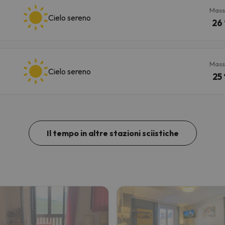
Mass
Cielo sereno
26 
Mass
Cielo sereno
25 
3
Il tempo in altre stazioni sciistiche