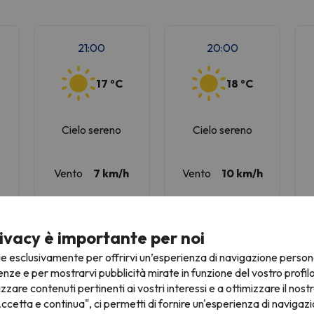
21:00
20:00
17 ºC
18 ºC
Cielo sereno
Cielo sereno
Vento
7 km/h
Vento
10 km/h
ivacy è importante per noi
ie esclusivamente per offrirvi un’esperienza di navigazione person
21:00
20:00
enze e per mostrarvi pubblicità mirate in funzione del vostro profil
izzare contenuti pertinenti ai vostri interessi e a ottimizzare il nostr
ccetta e continua", ci permetti di fornire un'esperienza di navigazi
17 ºC
18 ºC