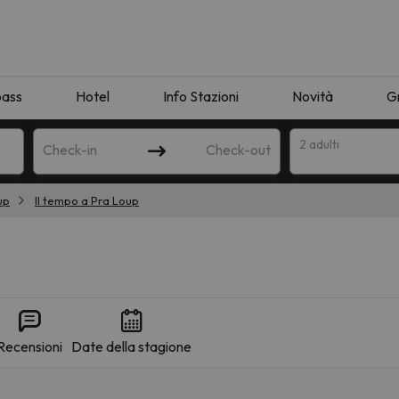
pass
Hotel
Info Stazioni
Novità
G
2 adulti
Check-in
Check-out
up
Il tempo a Pra Loup
a
Recensioni
Date della stagione
ispondente alla sua ricerca. Provare a modificare la destinazione.