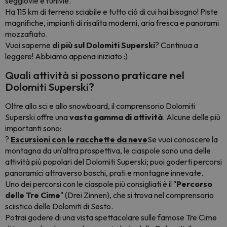
seggiovie e funivie.
Ha 115 km di terreno sciabile e tutto ciò di cui hai bisogno! Piste
magnifiche, impianti di risalita moderni, aria fresca e panorami
mozzafiato.
Vuoi saperne
di più sul Dolomiti Superski
? Continua a
leggere! Abbiamo appena iniziato :)
Quali attività si possono praticare nel
Dolomiti Superski?
Oltre allo sci e allo snowboard, il comprensorio Dolomiti
Superski offre una
vasta gamma di attività
. Alcune delle più
importanti sono:
?
Escursioni con le racchette da neve
Se vuoi conoscere la
montagna da un'altra prospettiva, le ciaspole sono una delle
attività più popolari del Dolomiti Superski; puoi goderti percorsi
panoramici attraverso boschi, prati e montagne innevate.
Uno dei percorsi con le ciaspole più consigliati è il "
Percorso
delle Tre Cime
" (Drei Zinnen), che si trova nel comprensorio
sciistico delle Dolomiti di Sesto.
Potrai godere di una vista spettacolare sulle famose Tre Cime