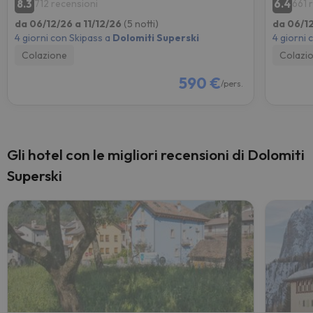
8.3
6.4
712 recensioni
661 
da 06/12/26 a 11/12/26
(5 notti)
da 06/12
4 giorni con Skipass a
Dolomiti Superski
4 giorni 
Colazione
Colazi
590 €
/pers.
Gli hotel con le migliori recensioni di Dolomiti
Superski