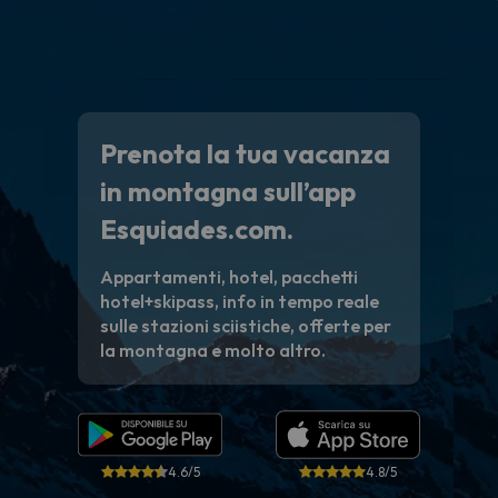
paghi 
Prenota la tua vacanza
in montagna sull’app
Esquiades.com.
Appartamenti, hotel, pacchetti
hotel+skipass, info in tempo reale
sulle stazioni sciistiche, offerte per
la montagna e molto altro.
4.6/5
4.8/5