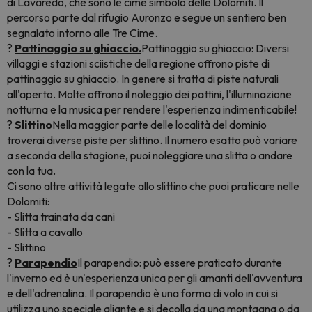
di Lavaredo, che sono le cime simbolo delle Dolomiti. Il
percorso parte dal rifugio Auronzo e segue un sentiero ben
segnalato intorno alle Tre Cime.
?
Pattinaggio su ghiaccio.
Pattinaggio su ghiaccio: Diversi
villaggi e stazioni sciistiche della regione offrono piste di
pattinaggio su ghiaccio. In genere si tratta di piste naturali
all'aperto. Molte offrono il noleggio dei pattini, l'illuminazione
notturna e la musica per rendere l'esperienza indimenticabile!
?
Slittino
Nella maggior parte delle località del dominio
troverai diverse piste per slittino. Il numero esatto può variare
a seconda della stagione, puoi noleggiare una slitta o andare
con la tua.
Ci sono altre attività legate allo slittino che puoi praticare nelle
Dolomiti:
- Slitta trainata da cani
- Slitta a cavallo
- Slittino
?
Parapendio
Il parapendio: può essere praticato durante
l'inverno ed è un'esperienza unica per gli amanti dell'avventura
e dell'adrenalina. Il parapendio è una forma di volo in cui si
utilizza uno speciale aliante e si decolla da una montagna o da