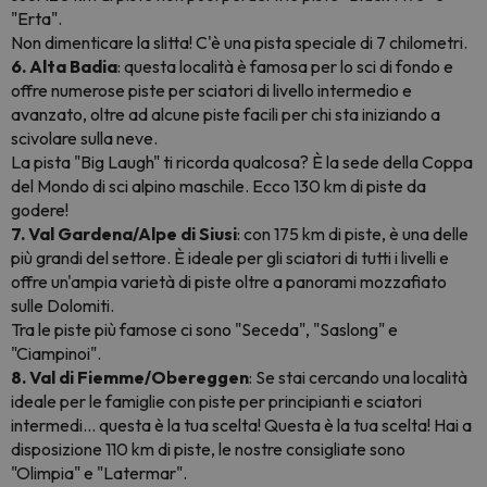
"Erta".
Non dimenticare la slitta! C'è una pista speciale di 7 chilometri.
6. Alta Badia
: questa località è famosa per lo sci di fondo e
offre numerose piste per sciatori di livello intermedio e
avanzato, oltre ad alcune piste facili per chi sta iniziando a
scivolare sulla neve.
La pista "Big Laugh" ti ricorda qualcosa? È la sede della Coppa
del Mondo di sci alpino maschile. Ecco 130 km di piste da
godere!
7. Val Gardena/Alpe di Siusi
: con 175 km di piste, è una delle
più grandi del settore. È ideale per gli sciatori di tutti i livelli e
offre un'ampia varietà di piste oltre a panorami mozzafiato
sulle Dolomiti.
Tra le piste più famose ci sono "Seceda", "Saslong" e
"Ciampinoi".
8. Val di Fiemme/Obereggen
: Se stai cercando una località
ideale per le famiglie con piste per principianti e sciatori
intermedi... questa è la tua scelta! Questa è la tua scelta! Hai a
disposizione 110 km di piste, le nostre consigliate sono
"Olimpia" e "Latermar".