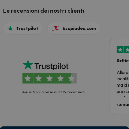
Le recensioni dei nostri clienti
Trustpilot
Esquiades.com
Setti
Allora
locali
ma ci 
prezzo
4.4 su 5 sulla base di 2239 recensioni
nostra 
econom
roman
costre
voluto
per 6 g