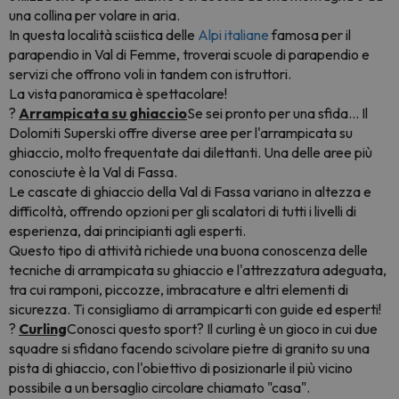
una collina per volare in aria.
In questa località sciistica delle
Alpi italiane
famosa per il
parapendio in Val di Femme, troverai scuole di parapendio e
servizi che offrono voli in tandem con istruttori.
La vista panoramica è spettacolare!
?
Arrampicata su ghiaccio
Se sei pronto per una sfida... Il
Dolomiti Superski offre diverse aree per l'arrampicata su
ghiaccio, molto frequentate dai dilettanti. Una delle aree più
conosciute è la Val di Fassa.
Le cascate di ghiaccio della Val di Fassa variano in altezza e
difficoltà, offrendo opzioni per gli scalatori di tutti i livelli di
esperienza, dai principianti agli esperti.
Questo tipo di attività richiede una buona conoscenza delle
tecniche di arrampicata su ghiaccio e l'attrezzatura adeguata,
tra cui ramponi, piccozze, imbracature e altri elementi di
sicurezza. Ti consigliamo di arrampicarti con guide ed esperti!
?
Curling
Conosci questo sport? Il curling è un gioco in cui due
squadre si sfidano facendo scivolare pietre di granito su una
pista di ghiaccio, con l'obiettivo di posizionarle il più vicino
possibile a un bersaglio circolare chiamato "casa".