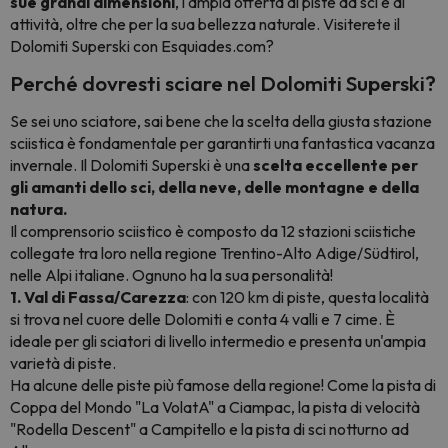
sue grandi dimensioni
, l'ampia offerta di piste da sci e di
attività, oltre che per la sua bellezza naturale. Visiterete il
Dolomiti Superski con Esquiades.com?
Perché dovresti sciare nel Dolomiti Superski?
Se sei uno sciatore, sai bene che la scelta della giusta stazione
sciistica è fondamentale per garantirti una fantastica vacanza
invernale. Il Dolomiti Superski è una
scelta eccellente per
gli amanti dello sci, della neve, delle montagne e della
natura.
Il comprensorio sciistico è composto da 12 stazioni sciistiche
collegate tra loro nella regione Trentino-Alto Adige/Südtirol,
nelle Alpi italiane. Ognuno ha la sua personalità!
1. Val di Fassa/Carezza
: con 120 km di piste, questa località
si trova nel cuore delle Dolomiti e conta 4 valli e 7 cime. È
ideale per gli sciatori di livello intermedio e presenta un'ampia
varietà di piste.
Ha alcune delle piste più famose della regione! Come la pista di
Coppa del Mondo "La VolatA" a Ciampac, la pista di velocità
"Rodella Descent" a Campitello e la pista di sci notturno ad