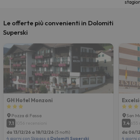
stagio
Le offerte più convenienti in Dolomiti
Superski
GH Hotel Monzoni
Excels
Pozza di Fassa
San Ma
7.1
7.4
1056 recensioni
655 
da 13/12/26 a 18/12/26
(5 notti)
da 06/12
4 giorni con Skipass a
Dolomiti Superski
4 giorni 