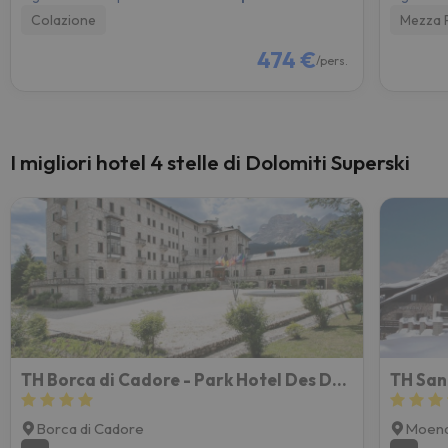
Colazione
Mezza 
474 €
/pers.
I migliori hotel 4 stelle di Dolomiti Superski
TH Borca di Cadore - Park Hotel Des Dolomites
Borca di Cadore
Moen