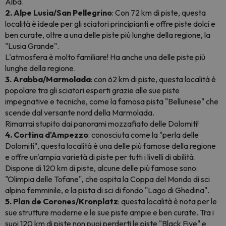
Alba.
2. Alpe Lusia/San Pellegrino
: Con 72 km di piste, questa
località è ideale per gli sciatori principianti e offre piste dolci e
ben curate, oltre a una delle piste più lunghe della regione, la
"Lusia Grande".
L'atmosfera è molto familiare! Ha anche una delle piste più
lunghe della regione.
3. Arabba/Marmolada
: con 62 km di piste, questa località è
popolare tra gli sciatori esperti grazie alle sue piste
impegnative e tecniche, come la famosa pista "Bellunese" che
scende dal versante nord della Marmolada.
Rimarrai stupito dai panorami mozzafiato delle Dolomiti!
4. Cortina d'Ampezzo
: conosciuta come la "perla delle
Dolomiti", questa località è una delle più famose della regione
e offre un'ampia varietà di piste per tutti i livelli di abilità.
Dispone di 120 km di piste, alcune delle più famose sono:
"Olimpia delle Tofane", che ospita la Coppa del Mondo di sci
alpino femminile, e la pista di sci di fondo "Lago di Ghedina".
5. Plan de Corones/Kronplatz
: questa località è nota per le
sue strutture moderne e le sue piste ampie e ben curate. Tra i
suoi 120 km di piste non puoi perderti le piste "Black Five" e