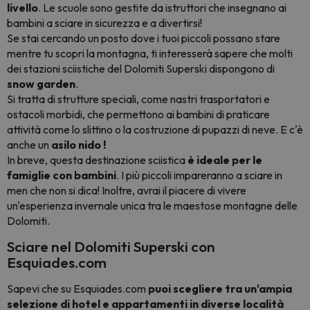
livello
. Le scuole sono gestite da istruttori che insegnano ai
bambini a sciare in sicurezza e a divertirsi!
Se stai cercando un posto dove i tuoi piccoli possano stare
mentre tu scopri la montagna, ti interesserà sapere che molti
dei stazioni sciistiche del Dolomiti Superski dispongono di
snow garden
.
Si tratta di strutture speciali, come nastri trasportatori e
ostacoli morbidi, che permettono ai bambini di praticare
attività come lo slittino o la costruzione di pupazzi di neve. E c'è
anche un
asilo nido
!
In breve, questa destinazione sciistica
è ideale per le
famiglie con bambini
. I più piccoli impareranno a sciare in
men che non si dica! Inoltre, avrai il piacere di vivere
un'esperienza invernale unica tra le maestose montagne delle
Dolomiti.
Sciare nel Dolomiti Superski con
Esquiades.com
Sapevi che su Esquiades.com
puoi scegliere tra un'ampia
selezione di hotel e appartamenti
in diverse
località