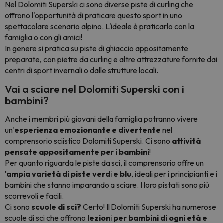
Nel Dolomiti Superski ci sono diverse piste di curling che
offrono l'opportunità di praticare questo sport in uno
spettacolare scenario alpino. L'ideale è praticarlo con la
famiglia o con gli amici!
In genere si pratica su piste di ghiaccio appositamente
preparate, con pietre da curling e altre attrezzature fornite dai
centri di sport invernali o dalle strutture locali.
Vai a sciare nel Dolomiti Superski con i
bambini?
Anche i membri più giovani della famiglia potranno vivere
un'
esperienza emozionante e divertente
nel
comprensorio sciistico Dolomiti Superski. Ci sono
attività
pensate appositamente per i bambini
!
Per quanto riguarda le piste da sci, il comprensorio offre un
'ampia varietà di piste verdi e blu
, ideali per i principianti e i
bambini che stanno imparando a sciare. I loro pistati sono più
scorrevoli e facili.
Ci sono
scuole di sci?
Certo! Il Dolomiti Superski ha numerose
scuole di sci che offrono
lezioni per bambini di ogni età e