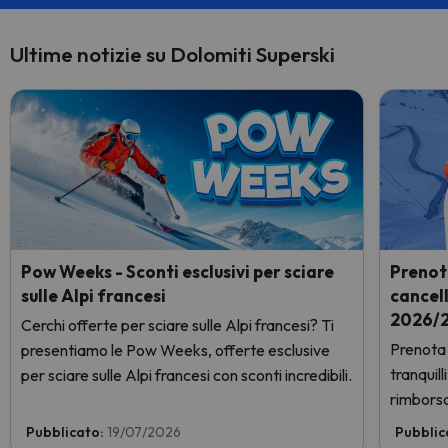
Ultime notizie su Dolomiti Superski
Pow Weeks - Sconti esclusivi per sciare
Prenot
sulle Alpi francesi
cancel
2026/2
Cerchi offerte per sciare sulle Alpi francesi? Ti
Prenota 
presentiamo le Pow Weeks, offerte esclusive
tranquil
per sciare sulle Alpi francesi con sconti incredibili.
rimborso
Pubblicato:
19/07/2026
Pubblic