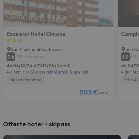
Excelsior Hotel Cimone
Campin
San Martino di Castrozza
San C
7.4
8.9
655 recensioni
441 
da 06/12/26 a 11/12/26
(5 notti)
da 06/12
4 giorni con Skipass a
Dolomiti Superski
4 giorni 
Mezza Pensione
Solo Al
503 €
/pers.
Offerte hotel + skipass