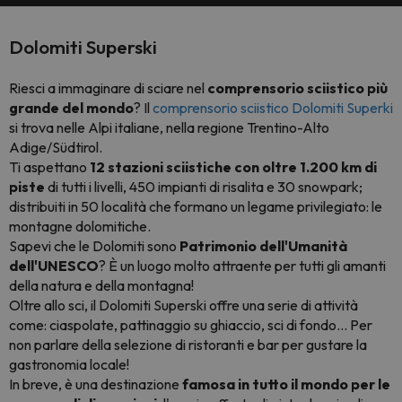
Dolomiti Superski
Riesci a immaginare di sciare nel
comprensorio sciistico più
grande del mondo
? Il
comprensorio sciistico Dolomiti Superki
si trova nelle Alpi italiane, nella regione Trentino-Alto
Adige/Südtirol.
Ti aspettano
12 stazioni sciistiche con oltre 1.200 km di
piste
di tutti i livelli, 450 impianti di risalita e 30 snowpark;
distribuiti in 50 località che formano un legame privilegiato: le
montagne dolomitiche.
Sapevi che le Dolomiti sono
Patrimonio dell'Umanità
dell'UNESCO
? È un luogo molto attraente per tutti gli amanti
della natura e della montagna!
Oltre allo sci, il Dolomiti Superski offre una serie di attività
come: ciaspolate, pattinaggio su ghiaccio, sci di fondo... Per
non parlare della selezione di ristoranti e bar per gustare la
gastronomia locale!
In breve, è una destinazione
famosa in tutto il mondo
per le