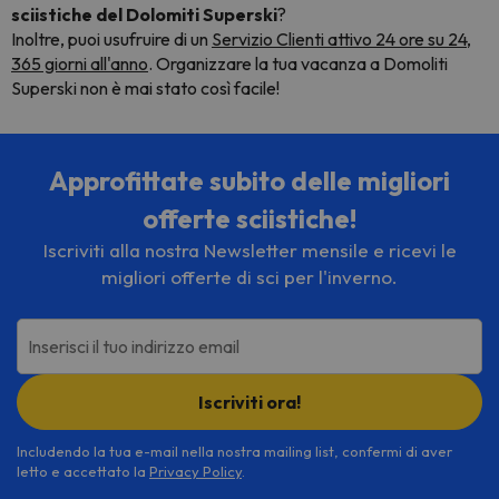
sciistiche del Dolomiti Superski
?
Inoltre, puoi usufruire di un
Servizio Clienti attivo 24 ore su 24,
365 giorni all'anno
. Organizzare la tua vacanza a Domoliti
Superski non è mai stato così facile!
Approfittate subito delle migliori
offerte sciistiche!
Iscriviti alla nostra Newsletter mensile e ricevi le
migliori offerte di sci per l'inverno.
Inserisci il tuo indirizzo email
Iscriviti ora!
Includendo la tua e-mail nella nostra mailing list, confermi di aver
letto e accettato la
Privacy Policy
.