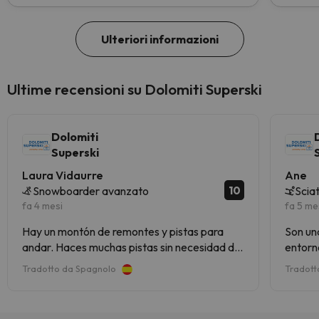
Ulteriori informazioni
Ultime recensioni su Dolomiti Superski
Dolomiti
Superski
Laura Vidaurre
Ane
10
Snowboarder avanzato
Scia
fa 4 mesi
fa 5 me
Hay un montón de remontes y pistas para
Son un
andar. Haces muchas pistas sin necesidad de
entorno
repetir
Tradotto da Spagnolo
Tradott