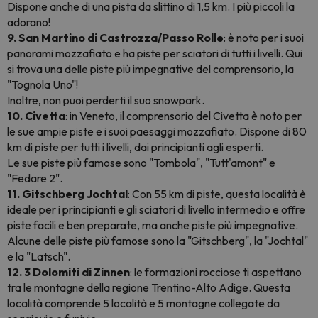
Dispone anche di una pista da slittino di 1,5 km. I più piccoli la
adorano!
9. San Martino di Castrozza/Passo Rolle
: è noto per i suoi
panorami mozzafiato e ha piste per sciatori di tutti i livelli. Qui
si trova una delle piste più impegnative del comprensorio, la
"Tognola Uno"!
Inoltre, non puoi perderti il suo snowpark.
10. Civetta
: in Veneto, il comprensorio del Civetta è noto per
le sue ampie piste e i suoi paesaggi mozzafiato. Dispone di 80
km di piste per tutti i livelli, dai principianti agli esperti.
Le sue piste più famose sono "Tombola", "Tutt'amont" e
"Fedare 2".
11. Gitschberg Jochtal
: Con 55 km di piste, questa località è
ideale per i principianti e gli sciatori di livello intermedio e offre
piste facili e ben preparate, ma anche piste più impegnative.
Alcune delle piste più famose sono la "Gitschberg", la "Jochtal"
e la "Latsch".
12. 3 Dolomiti di Zinnen
: le formazioni rocciose ti aspettano
tra le montagne della regione Trentino-Alto Adige. Questa
località comprende 5 località e 5 montagne collegate da