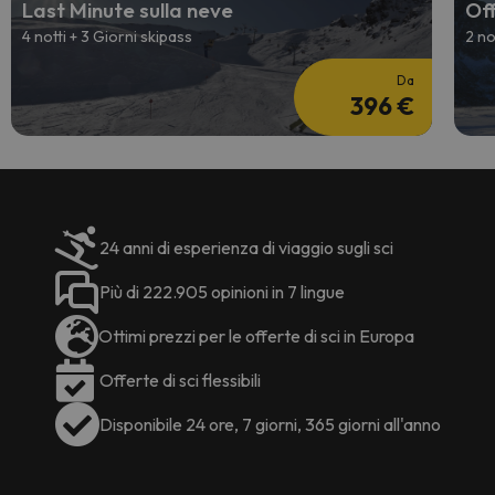
Last Minute sulla neve
Off
4 notti + 3 Giorni skipass
2 no
Da
396 €
24 anni di esperienza di viaggio sugli sci
Più di 222.905 opinioni in 7 lingue
Ottimi prezzi per le offerte di sci in Europa
Offerte di sci flessibili
Disponibile 24 ore, 7 giorni, 365 giorni all'anno