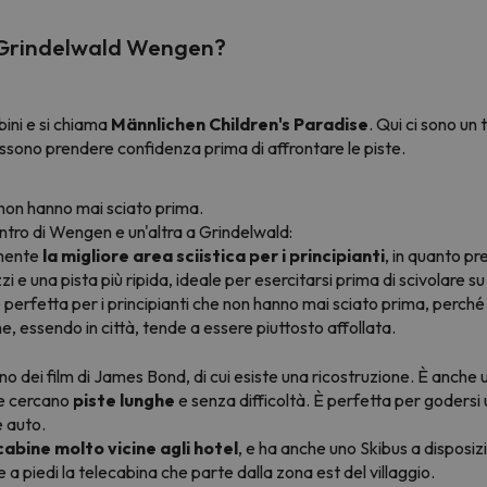
 a Grindelwald Wengen?
bini e si chiama
Männlichen Children's Paradise
. Qui ci sono un
ssono prendere confidenza prima di affrontare le piste.
e non hanno mai sciato prima.
centro di Wengen e un'altra a Grindelwald:
lmente
la migliore area sciistica per i principianti
, in quanto pre
i e una pista più ripida, ideale per esercitarsi prima di scivolare su
 perfetta per i principianti che non hanno mai sciato prima, perché 
 essendo in città, tende a essere piuttosto affollata.
no dei film di James Bond, di cui esiste una ricostruzione. È anche 
e cercano
piste lunghe
e senza difficoltà. È perfetta per godersi un
e auto.
cabine molto vicine agli hotel
, e ha anche uno Skibus a disposizi
a piedi la telecabina che parte dalla zona est del villaggio.