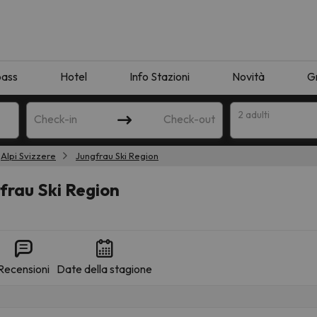
pass
Hotel
Info Stazioni
Novità
G
2 adulti
Check-in
Check-out
Alpi Svizzere
Jungfrau Ski Region
a
frau Ski Region
Recensioni
Date della stagione
ispondente alla sua ricerca. Provare a modificare la destinazione.