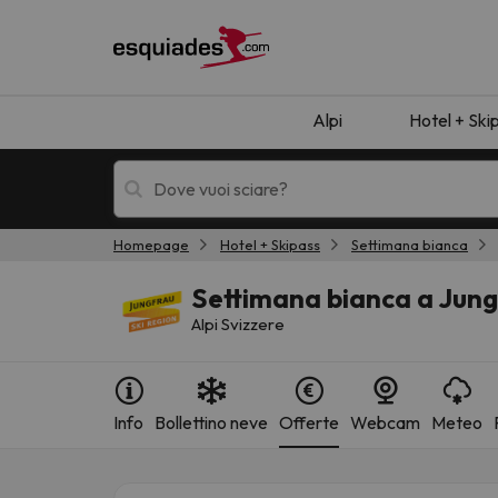
Alpi
Hotel + Ski
Homepage
Hotel + Skipass
Settimana bianca
Hotel + skipass
Hotel di montagn
Settimana bianca a Jung
Alpi Svizzere
Info
Bollettino neve
Offerte
Webcam
Meteo
Ops, non abbiamo trovato alcun risultato corr