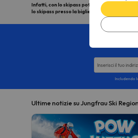
Infatti, con lo skipass potrete utilizzare il s
lo skipass presso la biglietteria ferroviaria di
Appro
Iscriviti all
Inserisci il tuo indir
Includendo la
Ultime notizie su Jungfrau Ski Regio