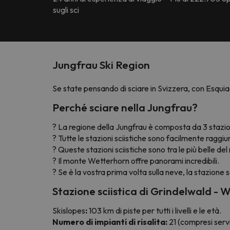
sugli sci
Jungfrau Ski Region
Se state pensando di sciare in Svizzera, con Esquia
Perché sciare nella Jungfrau?
? La regione della Jungfrau è composta da 3 stazio
? Tutte le stazioni sciistiche sono facilmente raggiung
? Queste stazioni sciistiche sono tra le più belle de
? Il monte Wetterhorn offre panorami incredibili.
? Se è la vostra prima volta sulla neve, la stazione
Stazione sciistica di Grindelwald - 
Skislopes
:
103 km di piste per tutti i livelli e le età.
Numero di impianti di risalita:
21 (compresi servi