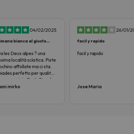
04/02/2025
26/01/2
imana bianca al giusto
facil y rapido
zo!
ra les Deux alpes ? una
facil y rapido
ssima località sciistica. Piste
ochino affollate ma ci sta.
iades perfetto per qualità
zo e servizi offerti. Piccola
ca alla nostra bella Italia....
ani mirko
Jose Maria
ci sono ostelli economici per
tori single e ragazzi
retto ad andare in Francia....
n avrei voluto. Alloggio ski
 noleggio sci tutto per 6
i da sci 625 euro. In Italia
 ci paghi lo ski pass e il