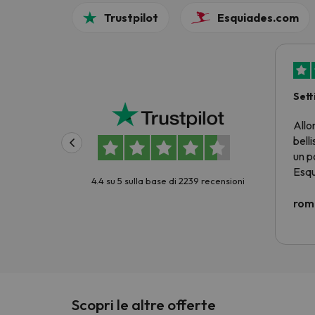
Trustpilot
Esquiades.com
Sett
prez
Allo
belli
un p
Esqu
4.4 su 5 sulla base di 2239 recensioni
prez
criti
rom
Non 
scia
cost
E no
pass
giorn
Scopri le altre offerte
forse