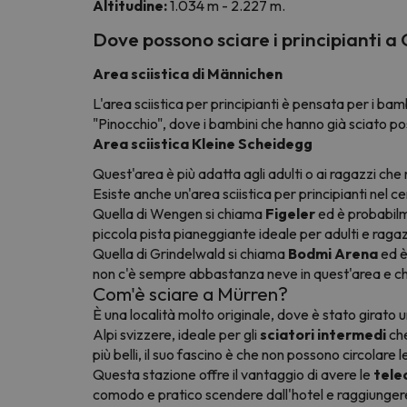
Altitudine:
1.034 m - 2.227 m.
Dove possono sciare i principianti
Area sciistica di Männichen
L'area sciistica per principianti è pensata per i bam
"Pinocchio", dove i bambini che hanno già sciato po
Area sciistica Kleine Scheidegg
Quest'area è più adatta agli adulti o ai ragazzi ch
Esiste anche un'area sciistica per principianti nel 
Quella di Wengen si chiama
Figeler
ed è probabi
piccola pista pianeggiante ideale per adulti e ragazz
Quella di Grindelwald si chiama
Bodmi Arena
ed è
non c'è sempre abbastanza neve in quest'area e che,
Com'è sciare a Mürren?
È una località molto originale, dove è stato girato u
Alpi svizzere, ideale per gli
sciatori intermedi
ch
più belli, il suo fascino è che non possono circolare l
Questa stazione offre il vantaggio di avere le
tele
comodo e pratico scendere dall'hotel e raggiungere 