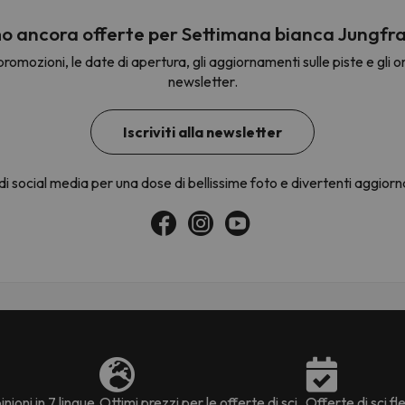
 ancora offerte per Settimana bianca Jungfra
romozioni, le date di apertura, gli aggiornamenti sulle piste e gli om
la strada. Non appena troverà la bussola, tornerà.
newsletter.
Iscriviti alla newsletter
 di social media per una dose di bellissime foto e divertenti aggior
nioni in 7 lingue
Ottimi prezzi per le offerte di sci
Offerte di sci fle