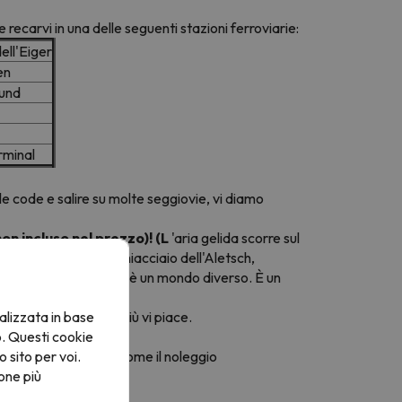
te recarvi in una delle seguenti stazioni ferroviarie:
ell'Eiger
en
rund
rminal
le code e salire su molte seggiovie, vi diamo
non incluso nel prezzo)! (L
'aria gelida scorre sul
i Vosgi, dall'altro, il ghiacciaio dell'Aletsch,
e al primo passo: questo è un mondo diverso. È un
alizzata in base
 l'appartamento che più vi piace.
o. Questi cookie
o sito per voi.
i che desiderate, come il noleggio
one più