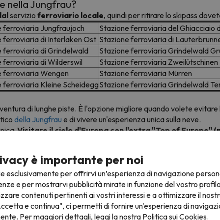
are nella Jungfrau?
dal
servizio
ferroviario locale
, quindi per ritirare lo skipass dove
 ferroviaria Jungfraujoch
Stazione ferroviaria del Ghiacciaio d
 ferroviaria di Interlaken Ost
Stazione ferroviaria di Lauterbrunn
 ferroviaria di Grindelwald
Stazione ferroviaria Grindelwald G
 ferroviaria di Wilderswil
Stazione ferroviaria Zweilütschinen
e ferroviaria Wengen
Stazione ferroviaria Mürren
 ferroviaria Kleine Scheidegg
Stazione ferroviaria Grindelwald Te
entura di lunghe piste. È l'opzione migliore quando volete evitare 
stico
della Jungfrau
e di vivere un'esperienza unica sulla neve.
unica:
Visitare il cielo d'Europa con l'extra "Top of Europe" (
l panorama vi toglie quasi il fiato: da un lato, la vista dal Mittelland a
lo Jungfraujoch, a 3.454 metri sul livello del mare, lo si percepisc
ivacy è importante per noi
ie esclusivamente per offrirvi un’esperienza di navigazione person
naria stazione sciistica. Sul nostro sito potrete scegliere l'hotel o
enze e per mostrarvi pubblicità mirate in funzione del vostro profil
izzare contenuti pertinenti ai vostri interessi e a ottimizzare il nostr
pre l'alloggio e lo skipass, e
potete anche aggiungere i complement
ccetta e continua", ci permetti di fornire un'esperienza di navigazi
er migliorare il vostro livello di sci o snowboard.
nente. Per maggiori dettagli, leggi la nostra
Politica sui Cookies.