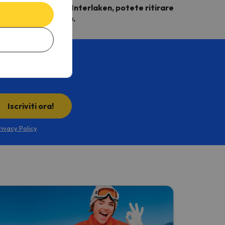
che se soggiornate a Interlaken, potete ritirare
zione della Jungfrau.
tiche!
per l'inverno.
Iscriviti ora!
rivacy Policy
.