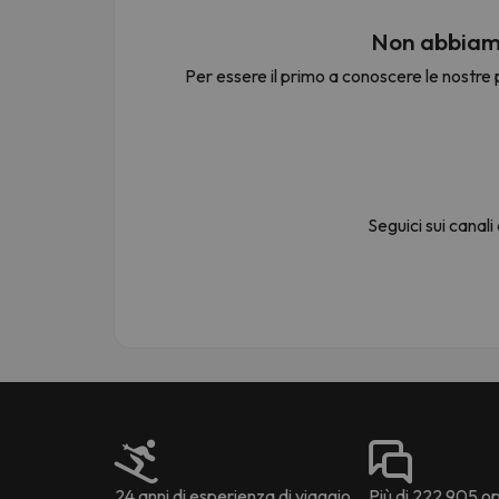
Non abbiamo
Per essere il primo a conoscere le nostre p
Sembra che il nostro ricercatore abbia perso 
Seguici sui canali
24 anni di esperienza di viaggio
Più di 222.905 opi