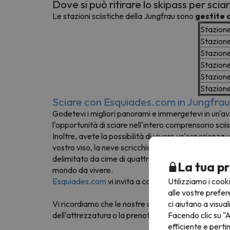
Dove si può ritirare lo skipass per sci
Le stazioni sciistiche della Jungfrau sono
gestite 
Stazione
Stazione
Stazione
Stazione
Stazion
Stazione
Sciare con Esquiades.com in Jungfrau
Godetevi i migliori panorami e immergetevi in un'avv
l'opportunità di sciare nell'intero comprensorio scii
Inoltre, avete la possibilità di vivere un'esperienza 
vostro viso, la neve scricchiola sotto i vostri piedi e i
delimitato da cime di quattromila metri. In piedi sul
La tua pr
mondo da vivere.
Utilizziamo i cook
Esquiades.com
vi invita a conoscere questa straordi
alle vostre prefer
ci aiutano a visual
Vi ricordiamo che
le nostre offerte sci includono sem
Facendo clic su "A
dell'attrezzatura o la prenotazione di lezioni di sci p
efficiente e perti