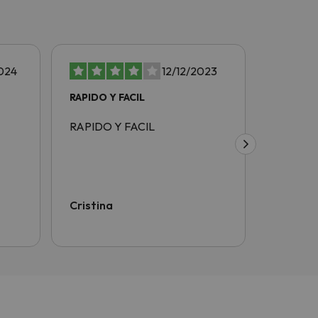
024
12/12/2023
RAPIDO Y FACIL
rapido y
RAPIDO Y FACIL
rapido y 
Cristina
Juan Di