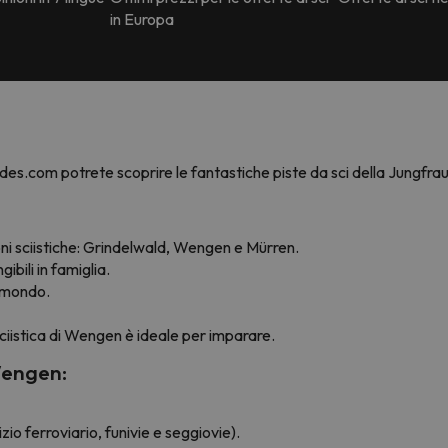
in Europa
des.com potrete scoprire le fantastiche piste da sci della Jungfrau
ni sciistiche: Grindelwald, Wengen e Mürren.
ibili in famiglia.
l mondo.
 sciistica di Wengen è ideale per imparare.
Wengen:
zio ferroviario, funivie e seggiovie).