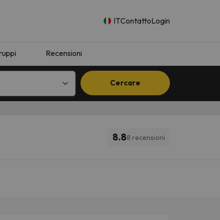
IT
Contatto
Login
ruppi
Recensioni
Cercare
8.8
8 recensioni