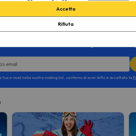
ervizio ferroviario tutte le volte che ne avrete bisogno. An
Accetta
Interlaken Ost
e da lì accedere a qualsiasi punto della sta
Rifiuta
fittate subito delle migliori offerte sciis
a nostra Newsletter mensile e ricevi le migliori offerte di sci 
izzo email
 tua e-mail nella nostra mailing list, confermi di aver letto e accettato la
P
n