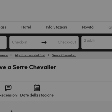
pass
Hotel
Info Stazioni
Novità
G
2 adulti
Check-in
Check-out
 neve
Alpi francesi del Sud
Serre Chevalier
a
ve a Serre Chevalier
Recensioni
Date della stagione
ispondente alla sua ricerca. Provare a modificare la destinazione.