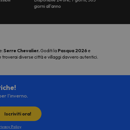
giorni all'anno
e:
Serre Chevalier.
Goditi la
Pasqua
2026
e
e troverai diverse città e villaggi davvero autentici.
tiche!
per l'inverno.
Iscriviti ora!
rivacy Policy
.