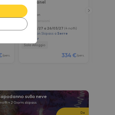
Auberge de Jeunesse HI Serre-Chevalier
Le Guisanel
Briançon
Briançon
9.3
9
18 recensioni
1808 re
ti)
da 22/03/27 a 26/03/27
(4 notti)
da 22/03/2
3 giorni con Skipass a
Serre
3 giorni co
Chevalier
Chevalier
Solo Alloggio
Solo Allog
€
334 €
/pers.
/pers.
apodanno sulla neve
 notti + 2 Giorni skipass
Da