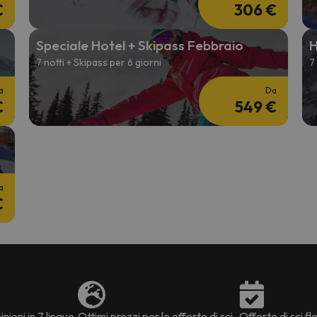
€
306 €
Speciale Hotel + Skipass Febbraio
H
7 notti + Skipass per 6 giorni
7
a
Da
€
549 €
a
€
nioni in 7 lingue
Ottimi prezzi per le offerte di sci
Offerte di sci fle