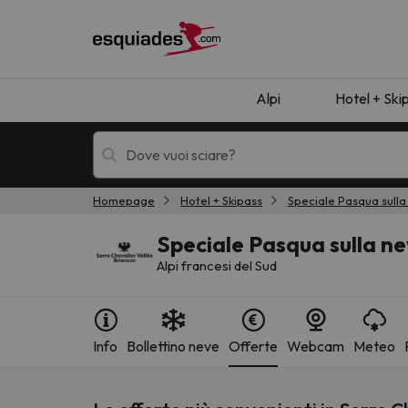
Alpi
Hotel + Ski
Homepage
Hotel + Skipass
Speciale Pasqua sulla
Hotel + skipass
Hotel di montagn
Speciale Pasqua sulla ne
Alpi francesi del Sud
Info
Bollettino neve
Offerte
Webcam
Meteo
Ops, non abbiamo trovato alcun risultato corr