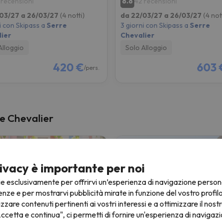
8.8
 recensioni
42 recensioni
03/27 a 26/03/27
(4 notti)
da 22/03/27 a 26/03/27
(4 not
i con Skipass a
Serre
3 giorni con Skipass a
Serre
ier
Chevalier
Alloggio
Solo Alloggio
420 €
603 
/pers.
re Chevalier
ivacy è importante per noi
ie esclusivamente per offrirvi un’esperienza di navigazione person
enze e per mostrarvi pubblicità mirate in funzione del vostro profil
izzare contenuti pertinenti ai vostri interessi e a ottimizzare il nostr
ccetta e continua", ci permetti di fornire un'esperienza di navigazi