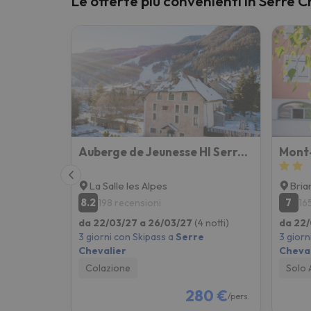
Le offerte più convenienti in Serre C
Sembra che il nostro ricercatore abbia perso 
Auberge de Jeunesse HI Serre-Chevalier
Mont
La Salle les Alpes
Bria
8.2
7
198 recensioni
16
da 22/03/27 a 26/03/27
(4 notti)
da 22/
3 giorni con Skipass a
Serre
3 giorn
Chevalier
Cheval
Colazione
Solo 
280 €
/pers.