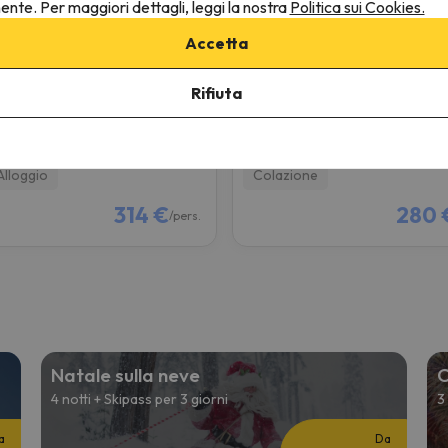
nente. Per maggiori dettagli, leggi la nostra
Politica sui Cookies.
-brison
Accetta
nçon
La Salle les Alpes
8.2
59 recensioni
198 recensioni
Rifiuta
03/27 a 26/03/27
(4 notti)
da 22/03/27 a 26/03/27
(4 not
i con Skipass a
Serre
3 giorni con Skipass a
Serre
ier
Chevalier
Alloggio
Colazione
314 €
280 
/pers.
Natale sulla neve
C
4 notti + Skipass per 3 giorni
3
a
Da