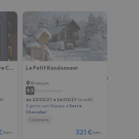
Suite Home Briancon Serre Chevalier
Le Petit Randonneur
Briançon
Briançon
9.3
8.6
251 recensioni
31 rece
ti)
da 22/03/27 a 26/03/27
(4 notti)
da 22/03/2
3 giorni con Skipass a
Serre
3 giorni co
Chevalier
Chevalier
Colazione
Solo Allog
€
321 €
/pers.
/pers.