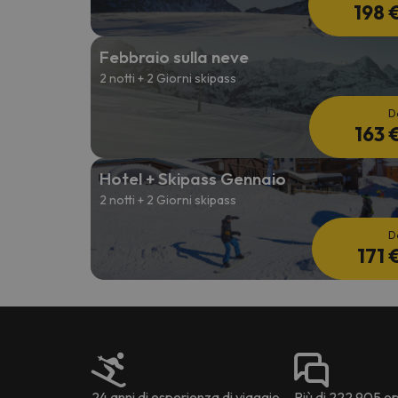
198 
Febbraio sulla neve
2 notti + 2 Giorni skipass
D
163 
Hotel + Skipass Gennaio
2 notti + 2 Giorni skipass
D
171 
24 anni di esperienza di viaggio
Più di 222.905 opi