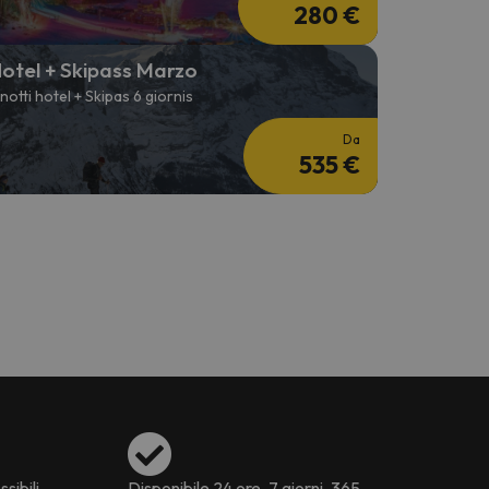
280 €
otel + Skipass Marzo
 notti hotel + Skipas 6 giornis
Da
535 €
ssibili
Disponibile 24 ore, 7 giorni, 365