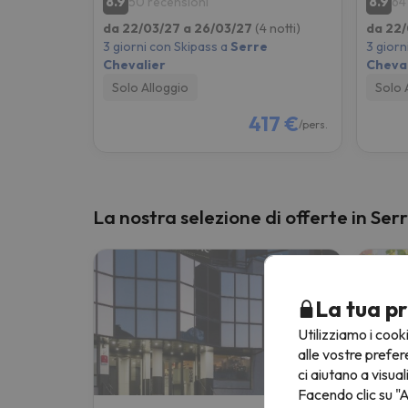
8.9
8.9
50 recensioni
64
da 22/03/27 a 26/03/27
(4 notti)
da 22/
3 giorni con Skipass a
Serre
3 giorn
Chevalier
Cheval
Solo Alloggio
Solo 
417 €
/pers.
La nostra selezione di offerte in Ser
La tua pr
Utilizziamo i cook
alle vostre prefer
ci aiutano a visual
Facendo clic su "A