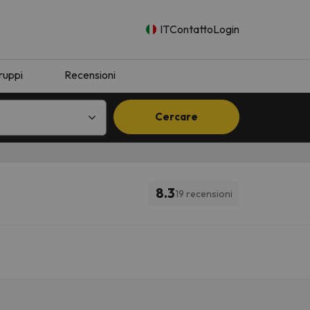
IT
Contatto
Login
ruppi
Recensioni
Cercare
8.3
19 recensioni