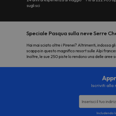
sugli sci
Speciale Pasqua sulla neve Serre Ch
Hai mai sciato oltre i Pirenei? Altrimenti, indossa gli
scappa in questo magnifico resort sulle Alpi francesi,
Inoltre, le sue 250 piste lo rendono una delle aree s
Appro
Iscriviti all
Inserisci il tuo indir
Includendo la