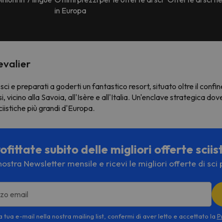
in Europa
evalier
 sci e preparati a goderti un fantastico resort, situato oltre il confin
 vicino alla Savoia, all'Isère e all'Italia. Un'enclave strategica dov
ciistiche più grandi d'Europa.
fittate subito delle migliori offerte sciis
a nostra Newsletter mensile e ricevi le migliori offerte di sci 
izzo email
 tua e-mail nella nostra mailing list, confermi di aver letto e accettato la
P