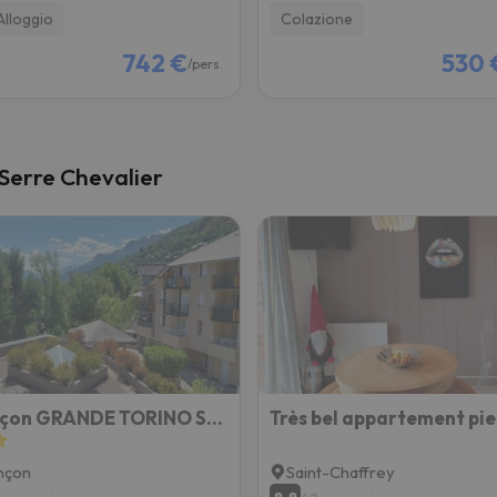
Alloggio
Colazione
742 €
530 
/pers.
i Serre Chevalier
Briançon GRANDE TORINO SKYWAY
nçon
Saint-Chaffrey