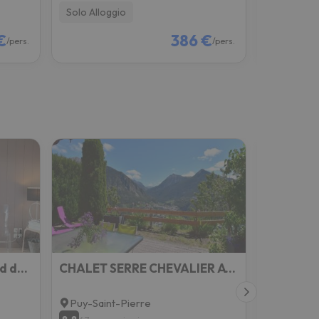
Solo Alloggio
Solo Allog
€
386 €
/pers.
/pers.
Très bel appartement pied de pistes 6 pers Serre Chevalier Chantemerle
CHALET SERRE CHEVALIER AVEC VUE EXCEPTIONNELLE
Puy-Saint-Pierre
Monetier