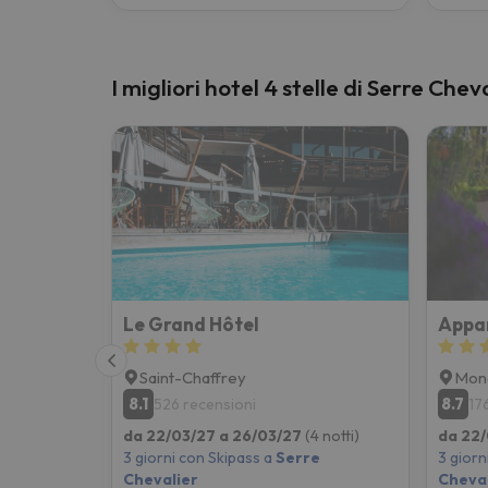
I migliori hotel 4 stelle di Serre Chev
Le Grand Hôtel
Saint-Chaffrey
Mone
8.1
8.7
526 recensioni
17
da 22/03/27 a 26/03/27
(4 notti)
da 22/
3 giorni con Skipass a
Serre
3 giorn
Chevalier
Cheval