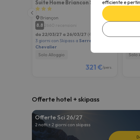
efficiente e perti
Suite Home Briancon Serre Chevalier
Mont
Briançon
Bria
8.8
7
2660 recensioni
16
da 22/03/27 a 26/03/27
(4 notti)
da 22/
3 giorni con Skipass a
Serre
3 giorn
Chevalier
Cheval
Solo Alloggio
Solo 
321 €
/pers.
Offerte hotel + skipass
Offerte Sci 26/27
2 notti + 2 giorni con skipass
D