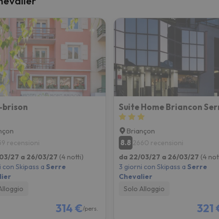
hevalier
la strada. Non appena troverà la bussola, tornerà.
-brison
nçon
Briançon
8.8
59 recensioni
2660 recensioni
03/27 a 26/03/27
(4 notti)
da 22/03/27 a 26/03/27
(4 not
i con Skipass a
Serre
3 giorni con Skipass a
Serre
ier
Chevalier
Alloggio
Solo Alloggio
314 €
321 
/pers.