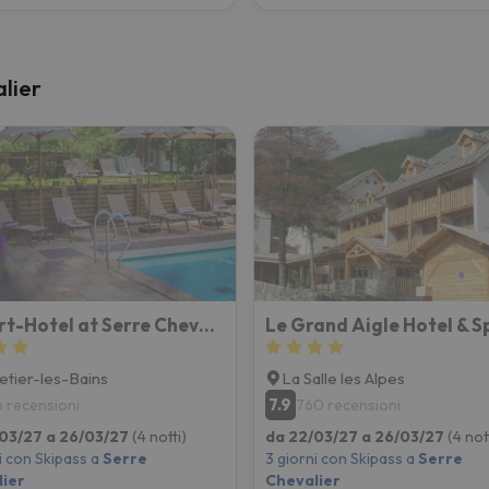
alier
Appart-Hotel at Serre Chevalier Alliey Spa & Pool
Le Grand Aigle Hotel & S
tier-les-Bains
La Salle les Alpes
7.9
6 recensioni
760 recensioni
03/27 a 26/03/27
(4 notti)
da 22/03/27 a 26/03/27
(4 not
i con Skipass a
Serre
3 giorni con Skipass a
Serre
ier
Chevalier