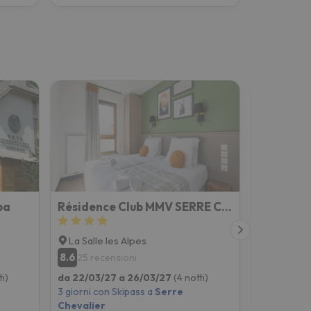
pa
Résidence Club MMV SERRE CHEVALIER Le Serra Neva
SOWELL H
La Salle les Alpes
Briançon
8.6
8.4
25 recensioni
797 rec
ti)
da 22/03/27 a 26/03/27
(4 notti)
da 22/03/2
3 giorni con Skipass a
Serre
3 giorni co
Chevalier
Chevalier